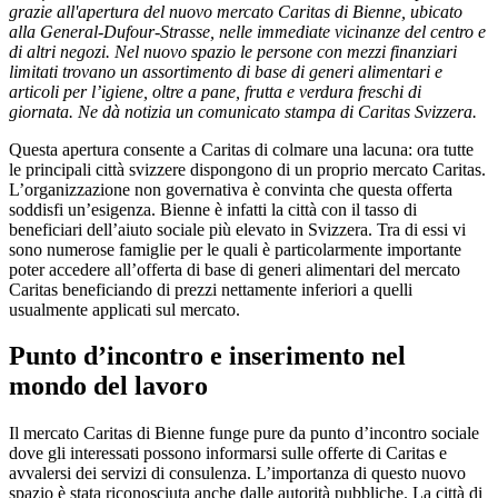
grazie all'apertura del nuovo mercato Caritas di Bienne, ubicato
alla General-Dufour-Strasse, nelle immediate vicinanze del centro e
di altri negozi. Nel nuovo spazio le persone con mezzi finanziari
limitati trovano un assortimento di base di generi alimentari e
articoli per l’igiene, oltre a pane, frutta e verdura freschi di
giornata. Ne dà notizia un comunicato stampa di Caritas Svizzera.
Questa apertura consente a Caritas di colmare una lacuna: ora tutte
le principali città svizzere dispongono di un proprio mercato Caritas.
L’organizzazione non governativa è convinta che questa offerta
soddisfi un’esigenza. Bienne è infatti la città con il tasso di
beneficiari dell’aiuto sociale più elevato in Svizzera. Tra di essi vi
sono numerose famiglie per le quali è particolarmente importante
poter accedere all’offerta di base di generi alimentari del mercato
Caritas beneficiando di prezzi nettamente inferiori a quelli
usualmente applicati sul mercato.
Punto d’incontro e inserimento nel
mondo del lavoro
Il mercato Caritas di Bienne funge pure da punto d’incontro sociale
dove gli interessati possono informarsi sulle offerte di Caritas e
avvalersi dei servizi di consulenza. L’importanza di questo nuovo
spazio è stata riconosciuta anche dalle autorità pubbliche. La città di