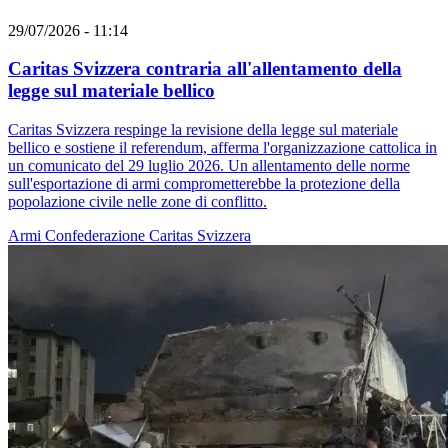
29/07/2026 - 11:14
Caritas Svizzera contraria all'allentamento della
legge sul materiale bellico
Caritas Svizzera respinge la revisione della legge sul materiale
bellico e sostiene il referendum, afferma l'organizzazione cattolica in
un comunicato del 29 luglio 2026. Un allentamento delle norme
sull'esportazione di armi comprometterebbe la protezione della
popolazione civile nelle zone di conflitto.
Armi
Confederazione
Caritas Svizzera