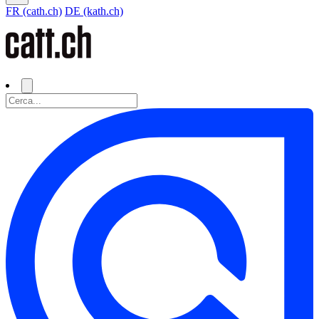
FR (cath.ch)
DE (kath.ch)