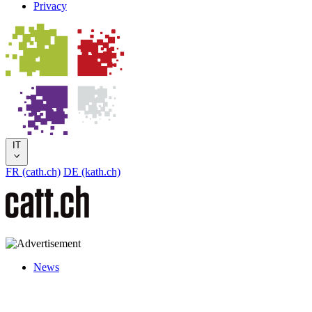
Privacy
IT
FR (cath.ch)
DE (kath.ch)
News