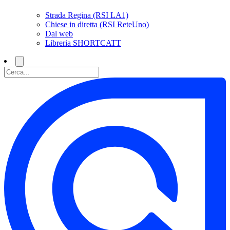
Strada Regina (RSI LA1)
Chiese in diretta (RSI ReteUno)
Dal web
Libreria SHORTCATT