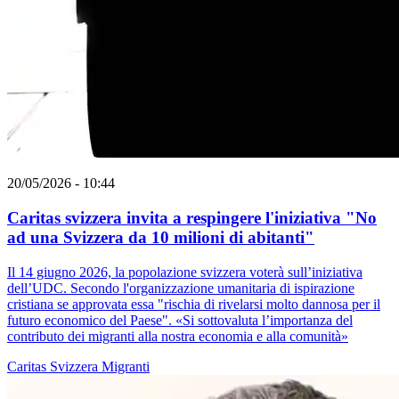
20/05/2026 - 10:44
Caritas svizzera invita a respingere l'iniziativa "No
ad una Svizzera da 10 milioni di abitanti"
Il 14 giugno 2026, la popolazione svizzera voterà sull’iniziativa
dell’UDC. Secondo l'organizzazione umanitaria di ispirazione
cristiana se approvata essa "rischia di rivelarsi molto dannosa per il
futuro economico del Paese". «Si sottovaluta l’importanza del
contributo dei migranti alla nostra economia e alla comunità»
Caritas Svizzera
Migranti