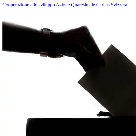
Cooperazione allo sviluppo
Azione Quaresimale
Caritas Svizzera