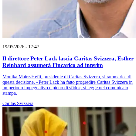
19/05/2026 - 17:47
Il direttore Peter Lack lascia Caritas Svizzera, Esther
Reinhard assumerà l’incarico ad interim
Monika Maire-Hefti, presidente di Caritas Svizzera, si rammarica di
questa decisione. «Peter Lack ha fatto progredire Caritas Svizzera in
un periodo impegnativo e pieno di sfide», si legge nel comunicato
stampa.
Caritas Svizzera