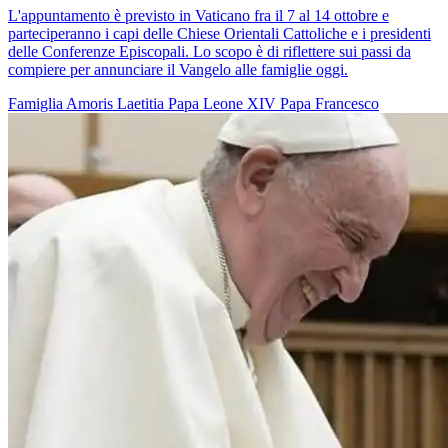
L'appuntamento è previsto in Vaticano fra il 7 al 14 ottobre e
parteciperanno i capi delle Chiese Orientali Cattoliche e i presidenti
delle Conferenze Episcopali. Lo scopo è di riflettere sui passi da
compiere per annunciare il Vangelo alle famiglie oggi.
Famiglia
Amoris Laetitia
Papa Leone XIV
Papa Francesco