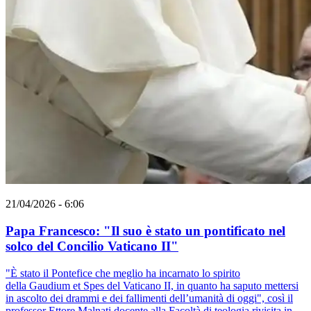
21/04/2026 - 6:06
Papa Francesco: "Il suo è stato un pontificato nel
solco del Concilio Vaticano II"
"È stato il Pontefice che meglio ha incarnato lo spirito
della Gaudium et Spes del Vaticano II, in quanto ha saputo mettersi
in ascolto dei drammi e dei fallimenti dell’umanità di oggi", così il
professor Ettore Malnati docente alla Facoltà di teologia rivisita in