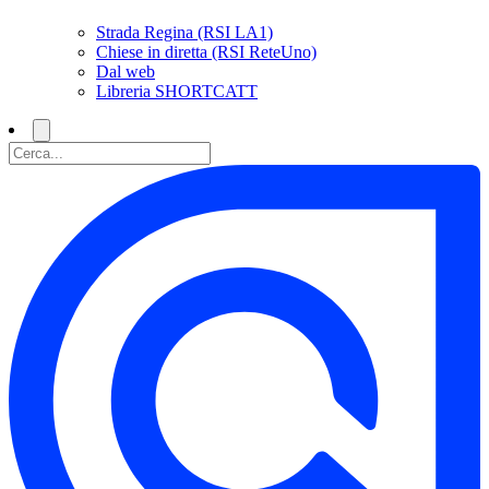
Strada Regina (RSI LA1)
Chiese in diretta (RSI ReteUno)
Dal web
Libreria SHORTCATT