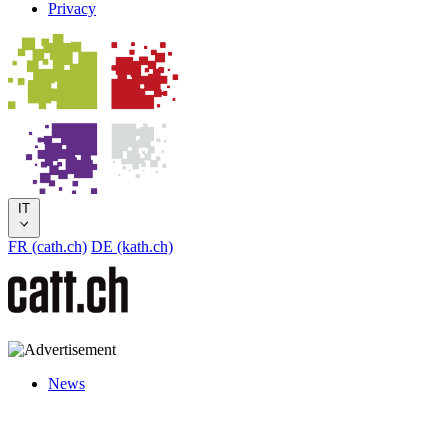
Privacy
IT
FR (cath.ch)
DE (kath.ch)
News