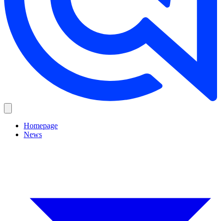
Homepage
News