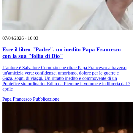
07/04/2026 - 16:03
Esce il libro "Padre", un inedito Papa Francesco
con la sua "follia di Dio"
L'autore è Salvatore Cernuzio che ritrae Papa Francesco attraverso
un'amicizia vera: confidenze, umorismo, dolore per le guerre e
Gaza, sogni di viaggi. Un ritratto inedito e commovente di un
Pontefice straordinario. Edito da Piemme il volume è in libreria dal 7
aprile
Papa Francesco
Pubblicazione