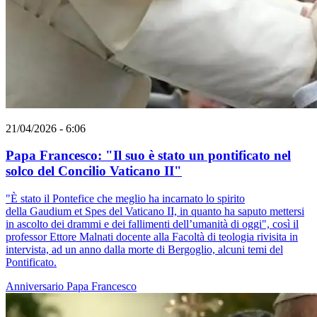
21/04/2026 - 6:06
Papa Francesco: "Il suo è stato un pontificato nel
solco del Concilio Vaticano II"
"È stato il Pontefice che meglio ha incarnato lo spirito
della Gaudium et Spes del Vaticano II, in quanto ha saputo mettersi
in ascolto dei drammi e dei fallimenti dell’umanità di oggi", così il
professor Ettore Malnati docente alla Facoltà di teologia rivisita in
intervista, ad un anno dalla morte di Bergoglio, alcuni temi del
Pontificato.
Anniversario
Papa Francesco