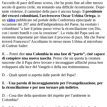
l'accordo di pace dell'anno scorso, che ha posto fine ad oltre mezzo
secolo di guerra civile, sta tentando una difficile ricostruzione. Dopo
tante violenze, il cammino della pace è ancora lungo. Il
presidente
dei vescovi colombiani, l'arcivescovo Oscar Urbina Ortega
, in
un
video
pubblicato sul portale della Conferenza episcopale in
occasione dei 207 anni dell'indipendenza del Paese, ha esortato i
colombiani "a fare il primo passo verso la riconciliazione con Dio,
con i nostri fratelli e con la creazione". La visita del Papa sarà un
momento importante per rilanciare il processo di pace. Ma che Paese
troverà Francesco? Ascoltiamo lo stesso mons Urbina al microfono
di Gudrun Sailer:
R. – Potrei dire
una Colombia in una fase di “parto”, cioè capace
di compiere una nuova nascita
. Penso che sia questa la creatura
nascente che il Papa deve trovare e incoraggiare affinché possa ben
svilupparsi alla luce del Vangelo e della sua testimonianza.
D. - Quali spunti si aspetta dalle parole del Papa?
R. -
Una parola di incoraggiamento per l’evangelizzazione, per
la riconciliazione e per non tornare più indietro
.
D. - Cosa dire della questione del rispetto per l’ambiente in
Colombia?