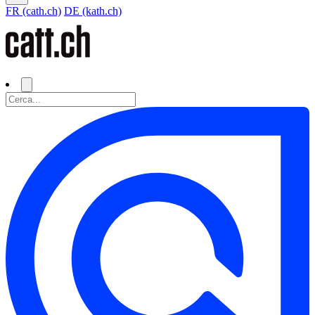
FR (cath.ch)
DE (kath.ch)