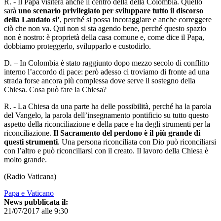
R. - Il Papa visiterà anche il centro della della Colombia. Quello
sarà
uno scenario privilegiato per sviluppare tutto il discorso
della Laudato si’
, perché si possa incoraggiare e anche correggere
ciò che non va. Qui non si sta agendo bene, perché questo spazio
non è nostro: è proprietà della casa comune e, come dice il Papa,
dobbiamo proteggerlo, svilupparlo e custodirlo.
D. – In Colombia è stato raggiunto dopo mezzo secolo di conflitto
interno l’accordo di pace: però adesso ci troviamo di fronte ad una
strada forse ancora più complessa dove serve il sostegno della
Chiesa. Cosa può fare la Chiesa?
R. - La Chiesa da una parte ha delle possibilità, perché ha la parola
del Vangelo, la parola dell’insegnamento pontificio su tutto questo
aspetto della riconciliazione e della pace e ha degli strumenti per la
riconciliazione.
Il Sacramento del perdono è il più grande di
questi strumenti
. Una persona riconciliata con Dio può riconciliarsi
con l’altro e può riconciliarsi con il creato. Il lavoro della Chiesa è
molto grande.
(Radio Vaticana)
Papa e Vaticano
News pubblicata il:
21/07/2017 alle 9:30