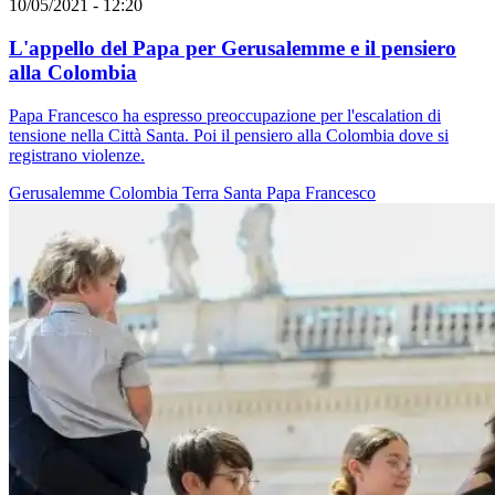
10/05/2021 - 12:20
L'appello del Papa per Gerusalemme e il pensiero
alla Colombia
Papa Francesco ha espresso preoccupazione per l'escalation di
tensione nella Città Santa. Poi il pensiero alla Colombia dove si
registrano violenze.
Gerusalemme
Colombia
Terra Santa
Papa Francesco