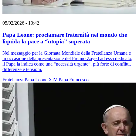
05/02/2026 - 10:42
Papa Leone: proclamare fraternità nel mondo che
liquida la pace a “utopia” superata
Nel messaggio per la Giornata Mondiale della Fratellanza Umana e
in occasione della presentazione del Premio Zayed ad essa dedicato,
il Papa la indica come una “necessità urgente”, più forte di conflitti,
differenze e tensioni.
Fratellanza
Papa Leone XIV
Papa Francesco