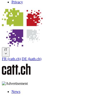
Privacy
IT
FR (cath.ch)
DE (kath.ch)
News