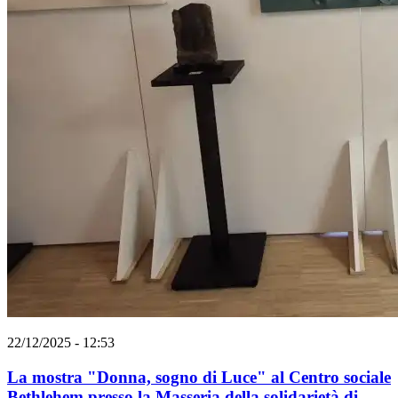
22/12/2025 - 12:53
La mostra "Donna, sogno di Luce" al Centro sociale
Bethlehem presso la Masseria della solidarietà di