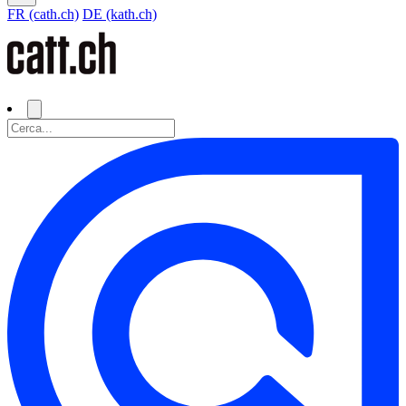
FR (cath.ch)
DE (kath.ch)