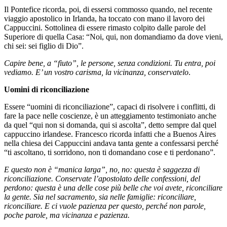
Il Pontefice ricorda, poi, di essersi commosso quando, nel recente
viaggio apostolico in Irlanda, ha toccato con mano il lavoro dei
Cappuccini. Sottolinea di essere rimasto colpito dalle parole del
Superiore di quella Casa: “Noi, qui, non domandiamo da dove vieni,
chi sei: sei figlio di Dio”.
Capire bene, a “fiuto”, le persone, senza condizioni. Tu entra, poi
vediamo. E’ un vostro carisma, la vicinanza, conservatelo
.
Uomini di riconciliazione
Essere “uomini di riconciliazione”, capaci di risolvere i conflitti, di
fare la pace nelle coscienze, è un atteggiamento testimoniato anche
da quel “qui non si domanda, qui si ascolta”, detto sempre dal quel
cappuccino irlandese. Francesco ricorda infatti che a Buenos Aires
nella chiesa dei Cappuccini andava tanta gente a confessarsi perché
“ti ascoltano, ti sorridono, non ti domandano cose e ti perdonano”.
E questo non è “manica larga”, no, no: questa è saggezza di
riconciliazione. Conservate l’apostolato delle confessioni, del
perdono: questa è una delle cose più belle che voi avete, riconciliare
la gente. Sia nel sacramento, sia nelle famiglie: riconciliare,
riconciliare. E ci vuole pazienza per questo, perché non parole,
poche parole, ma vicinanza e pazienza.