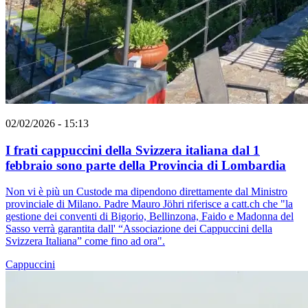
02/02/2026 - 15:13
I frati cappuccini della Svizzera italiana dal 1
febbraio sono parte della Provincia di Lombardia
Non vi è più un Custode ma dipendono direttamente dal Ministro
provinciale di Milano. Padre Mauro Jöhri riferisce a catt.ch che "la
gestione dei conventi di Bigorio, Bellinzona, Faido e Madonna del
Sasso verrà garantita dall' “Associazione dei Cappuccini della
Svizzera Italiana” come fino ad ora".
Cappuccini