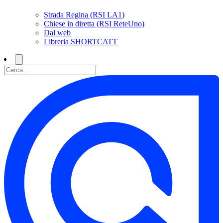
Strada Regina (RSI LA1)
Chiese in diretta (RSI ReteUno)
Dal web
Libreria SHORTCATT