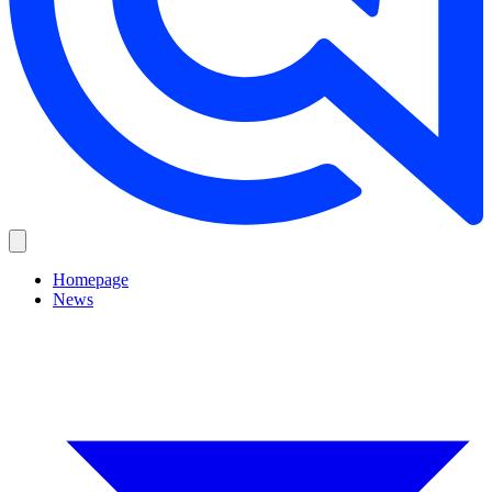
Homepage
News