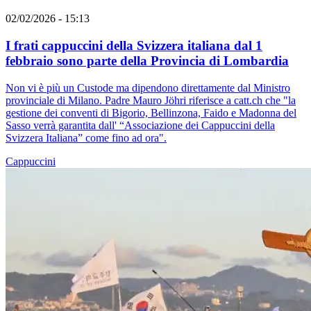
02/02/2026 - 15:13
I frati cappuccini della Svizzera italiana dal 1
febbraio sono parte della Provincia di Lombardia
Non vi è più un Custode ma dipendono direttamente dal Ministro
provinciale di Milano. Padre Mauro Jöhri riferisce a catt.ch che "la
gestione dei conventi di Bigorio, Bellinzona, Faido e Madonna del
Sasso verrà garantita dall' “Associazione dei Cappuccini della
Svizzera Italiana” come fino ad ora".
Cappuccini