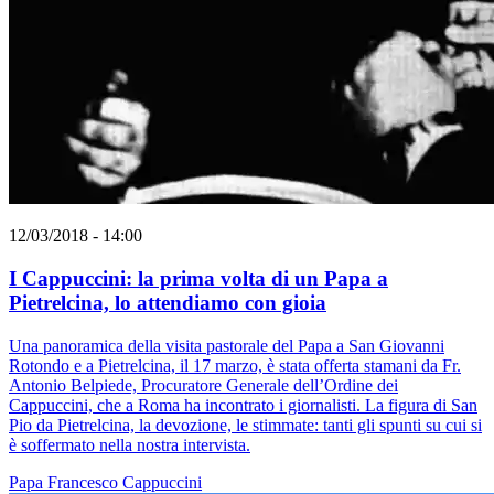
12/03/2018 - 14:00
I Cappuccini: la prima volta di un Papa a
Pietrelcina, lo attendiamo con gioia
Una panoramica della visita pastorale del Papa a San Giovanni
Rotondo e a Pietrelcina, il 17 marzo, è stata offerta stamani da Fr.
Antonio Belpiede, Procuratore Generale dell’Ordine dei
Cappuccini, che a Roma ha incontrato i giornalisti. La figura di San
Pio da Pietrelcina, la devozione, le stimmate: tanti gli spunti su cui si
è soffermato nella nostra intervista.
Papa Francesco
Cappuccini