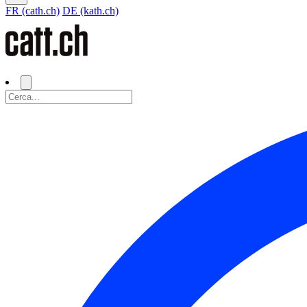
FR (cath.ch)
DE (kath.ch)