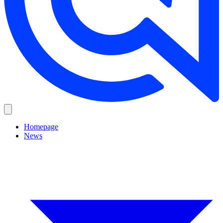
Homepage
News