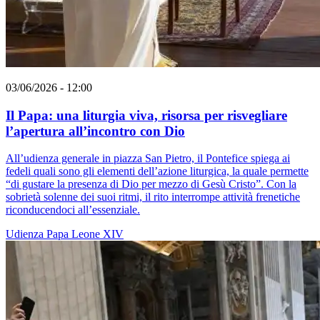
03/06/2026 - 12:00
Il Papa: una liturgia viva, risorsa per risvegliare
l’apertura all’incontro con Dio
All’udienza generale in piazza San Pietro, il Pontefice spiega ai
fedeli quali sono gli elementi dell’azione liturgica, la quale permette
“di gustare la presenza di Dio per mezzo di Gesù Cristo”. Con la
sobrietà solenne dei suoi ritmi, il rito interrompe attività frenetiche
riconducendoci all’essenziale.
Udienza
Papa Leone XIV