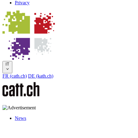
Privacy
IT
FR (cath.ch)
DE (kath.ch)
News