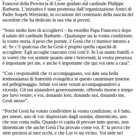
Francesi della Provincia di Lione guidato dal cardinale Philippe
Barbarin. L'iniziativa è stata promossa dall’organizzazione Amici di
Padre Jospeh Wresinski, in occasione del centenario della nascita del
sacerdote che ha dedicato la sua vita ai poveri.
“Sono molto lieto di accogliervi – ha esordito Papa Francesco dopo
il saluto del cardinale Barbarin - Qualunque sia la vostra condizione,
la vostra storia, il peso che portate, è Gesù che ci riunisce intorno a
sé. Se c’è qualcosa che ha Gesù è proprio quella capacità di
accogliere. Egli accoglie ciascuno così com’è. In Lui siamo fratelli, e
io vorrei che voi sentiste quanto siete i benvenuti; la vostra presenza
è importante per me, e anche è importante che qui voi siete a casa”.
“Con i responsabili che vi accompagnano, voi date una bella
testimonianza di fraternità evangelica in questo camminare insieme
nel pellegrinaggio. Infatti voi siete venuti accompagnandovi a
vicenda. Gli uni aiutandovi generosamente, offrendo risorse e tempo
per farvi venire; e voi, donando loro, donando noi, donando me,
Gesù stesso”.
“Perché Gesù ha voluto condividere la vostra condizione, si è fatto,
per amore, uno di voi: disprezzato dagli uomini, dimenticato, uno
che non conta nulla. Quando vi capita di provare tutto questo, non
dimenticate che anche Gesù l’ha provato come voi. E’ la prova che
siete preziosi ai suoi occhi, e che Lui vi sta vicino. Voi siete
nel