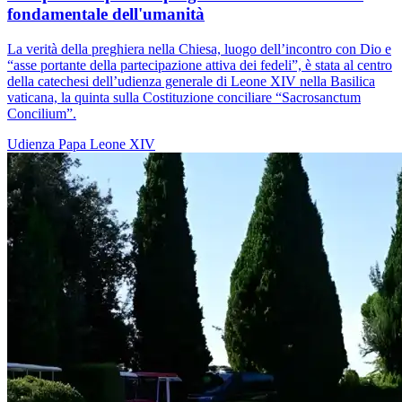
fondamentale dell'umanità
La verità della preghiera nella Chiesa, luogo dell’incontro con Dio e
“asse portante della partecipazione attiva dei fedeli”, è stata al centro
della catechesi dell’udienza generale di Leone XIV nella Basilica
vaticana, la quinta sulla Costituzione conciliare “Sacrosanctum
Concilium”.
Udienza
Papa Leone XIV