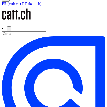
FR (cath.ch)
DE (kath.ch)