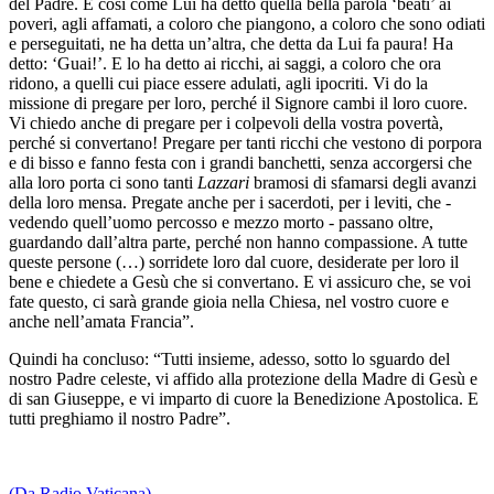
del Padre. E così come Lui ha detto quella bella parola ‘beati’ ai
poveri, agli affamati, a coloro che piangono, a coloro che sono odiati
e perseguitati, ne ha detta un’altra, che detta da Lui fa paura! Ha
detto: ‘Guai!’. E lo ha detto ai ricchi, ai saggi, a coloro che ora
ridono, a quelli cui piace essere adulati, agli ipocriti. Vi do la
missione di pregare per loro, perché il Signore cambi il loro cuore.
Vi chiedo anche di pregare per i colpevoli della vostra povertà,
perché si convertano! Pregare per tanti ricchi che vestono di porpora
e di bisso e fanno festa con i grandi banchetti, senza accorgersi che
alla loro porta ci sono tanti
Lazzari
bramosi di sfamarsi degli avanzi
della loro mensa. Pregate anche per i sacerdoti, per i leviti, che -
vedendo quell’uomo percosso e mezzo morto - passano oltre,
guardando dall’altra parte, perché non hanno compassione. A tutte
queste persone (…) sorridete loro dal cuore, desiderate per loro il
bene e chiedete a Gesù che si convertano. E vi assicuro che, se voi
fate questo, ci sarà grande gioia nella Chiesa, nel vostro cuore e
anche nell’amata Francia”.
Quindi ha concluso: “Tutti insieme, adesso, sotto lo sguardo del
nostro Padre celeste, vi affido alla protezione della Madre di Gesù e
di san Giuseppe, e vi imparto di cuore la Benedizione Apostolica. E
tutti preghiamo il nostro Padre”.
(Da Radio Vaticana)