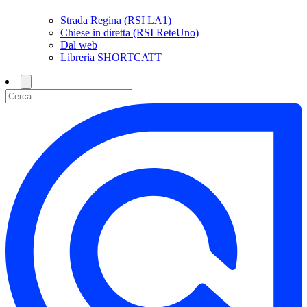
Strada Regina (RSI LA1)
Chiese in diretta (RSI ReteUno)
Dal web
Libreria SHORTCATT