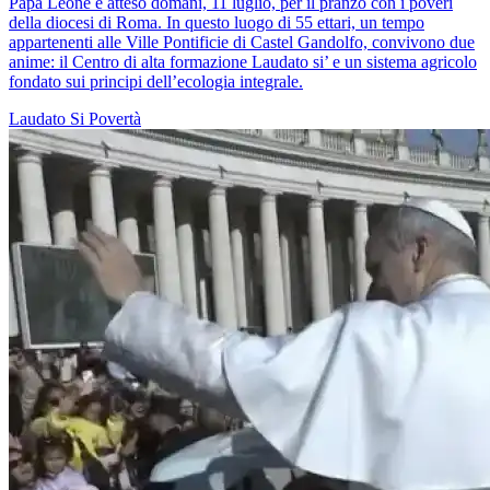
Papa Leone è atteso domani, 11 luglio, per il pranzo con i poveri
della diocesi di Roma. In questo luogo di 55 ettari, un tempo
appartenenti alle Ville Pontificie di Castel Gandolfo, convivono due
anime: il Centro di alta formazione Laudato si’ e un sistema agricolo
fondato sui principi dell’ecologia integrale.
Laudato Si
Povertà