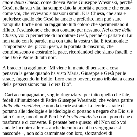
cuore della Chiesa
, come diceva Padre Giuseppe Wresinski, perché
Gesù, nella sua vita, ha sempre dato la priorità a persone che erano
come voi, che vivevano situazioni simili. E la Chiesa, che ama e
preferisce quello che Gesù ha amato e preferito, non può stare
tranquilla finché non ha raggiunto tutti coloro che sperimentano il
rifiuto, l’esclusione e che non contano per nessuno.
Nel cuore della
Chiesa
, voi ci permettete di incontrare Gesù, perché ci parlate di Lui
non tanto con le parole, ma con tutta la vostra vita. E testimoniate
l’importanza dei piccoli gesti, alla portata di ciascuno, che
contribuiscono a costruire la pace, ricordandoci che siamo fratelli, e
che Dio è Padre di tutti noi”.
A braccio ha aggiunto: “Mi viene in mente di pensare a cosa
pensava la gente quando ha visto Maria, Giuseppe e Gesù per le
strade, fuggendo in Egitto. Loro erano poveri, erano tribolati a causa
della persecuzione: ma lì c’era Dio”.
“Cari accompagnatori, voglio ringraziarvi per tutto quello che fate,
fedeli all’intuizione di Padre Giuseppe Wresinski, che voleva partire
dalla vita condivisa
, e non da teorie astratte. Le teorie astratte ci
portano alle ideologie e le ideologie ci portano a negare che Dio si è
fatto Carne, uno di noi! Perché è
la vita condivisa
con i poveri che ci
trasforma e ci converte. E pensate bene questo, eh! Non solo voi
andate incontro a loro – anche incontro a chi ha vergogna e si
nasconde –, non solo camminate con loro, sforzandovi di