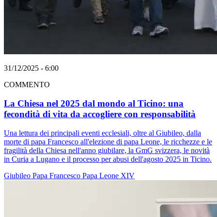
31/12/2025 - 6:00
COMMENTO
La Chiesa nel 2025 dal mondo al Ticino: una
fecondità di vita da accogliere con responsabilità
Una lettura dei principali eventi ecclesiali, oltre al Giubileo, dalla
morte di papa Francesco all'elezione di papa Leone, le ricchezze e le
fragilità della Chiesa nell'anno giubilare, la GmG svizzera, le novità
in Curia a Lugano e il processo per abusi dell'agosto 2025 in Ticino.
Giubileo
Papa Francesco
Papa Leone XIV