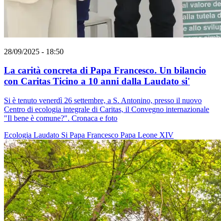
28/09/2025 - 18:50
La carità concreta di Papa Francesco. Un bilancio
con Caritas Ticino a 10 anni dalla Laudato si'
Si è tenuto venerdì 26 settembre, a S. Antonino, presso il nuovo
Centro di ecologia integrale di Caritas, il Convegno internazionale
"Il bene è comune?". Cronaca e foto
Ecologia
Laudato Si
Papa Francesco
Papa Leone XIV