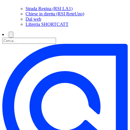
Strada Regina (RSI LA1)
Chiese in diretta (RSI ReteUno)
Dal web
Libreria SHORTCATT