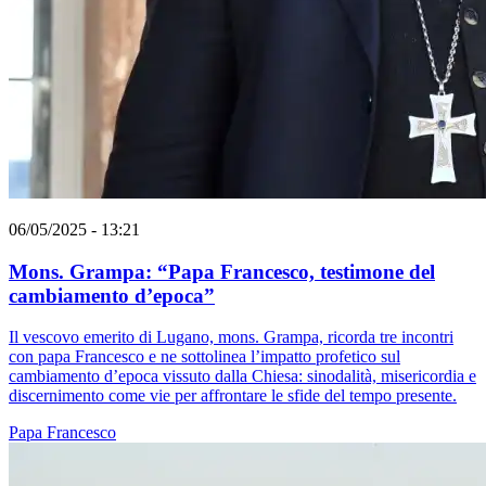
06/05/2025 - 13:21
Mons. Grampa: “Papa Francesco, testimone del
cambiamento d’epoca”
Il vescovo emerito di Lugano, mons. Grampa, ricorda tre incontri
con papa Francesco e ne sottolinea l’impatto profetico sul
cambiamento d’epoca vissuto dalla Chiesa: sinodalità, misericordia e
discernimento come vie per affrontare le sfide del tempo presente.
Papa Francesco