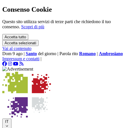
Consenso Cookie
Questo sito utilizza servizi di terze parti che richiedono il tuo
consenso.
Scopri di più
Accetta tutto
Accetta selezionati
Vai al contenuto
Dom 9 ago
|
Santo
del giorno
|
Parola rito
Romano
|
Ambrosiano
Impressum e contatti
|
IT