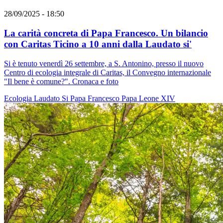
28/09/2025 - 18:50
La carità concreta di Papa Francesco. Un bilancio
con Caritas Ticino a 10 anni dalla Laudato si'
Si è tenuto venerdì 26 settembre, a S. Antonino, presso il nuovo
Centro di ecologia integrale di Caritas, il Convegno internazionale
"Il bene è comune?". Cronaca e foto
Ecologia
Laudato Si
Papa Francesco
Papa Leone XIV