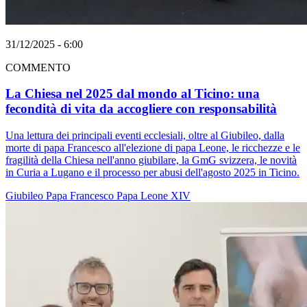
31/12/2025 - 6:00
COMMENTO
La Chiesa nel 2025 dal mondo al Ticino: una
fecondità di vita da accogliere con responsabilità
Una lettura dei principali eventi ecclesiali, oltre al Giubileo, dalla
morte di papa Francesco all'elezione di papa Leone, le ricchezze e le
fragilità della Chiesa nell'anno giubilare, la GmG svizzera, le novità
in Curia a Lugano e il processo per abusi dell'agosto 2025 in Ticino.
Giubileo
Papa Francesco
Papa Leone XIV