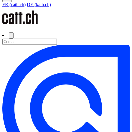
FR (cath.ch)
DE (kath.ch)