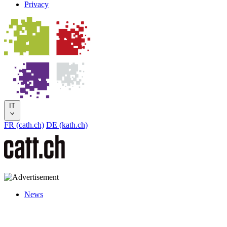
Privacy
IT
FR (cath.ch)
DE (kath.ch)
News