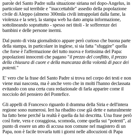
parole del Santo Padre sulla situazione siriana nel dopo-Angelus, in
particolare sul terribile e "inaccettabile" assedio della popolazione
civile di Aleppo (almeno 300mila civili intrappolati dalla fame, la
violenza e la sete), la stampa web ha dato ampia informazione,
sottolineando soprattutto - spesso nei titoli - le sofferenze dei
bambini e delle persone inermi.
Dal punto di vista giornalistico appare però curioso che buona parte
della stampa, in particolare in inglese, si sia fatta "sfuggire" quella
che forse è l'affermazione del tutto nuova e fortissima del Papa:
popolazioni innocenti che pagano "
il prezzo del conflitto, il prezzo
della chiusura di cuore e della mancanza della volontà di pace dei
potenti.
"
E' vero che la frase del Santo Padre si trova nel corpo dei testi e non
viene mai nascosta, ma è anche vero che in molti l'hanno declassata
evitando con una certa cura redazionale di farla apparire come il
nocciolo del pensiero del Pontefice.
Gli appelli di Francesco riguardo il dramma della Siria e dell'intera
regione sono numerosi. Ieri ha ribadito cose già dette e naturalmente
ha fatto bene perché la realtà è quella da lui descritta. Una frase però
così forte, vera e coraggiosa, scomoda, come quella sui “potenti”, al
punto di essere un atto di accusa non comune nel magistero di un
Papa, non è facile trovarla tutti i giorni nelle allocuzioni di Papa