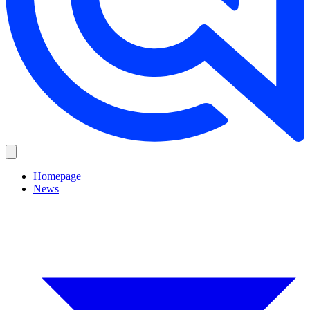
Homepage
News