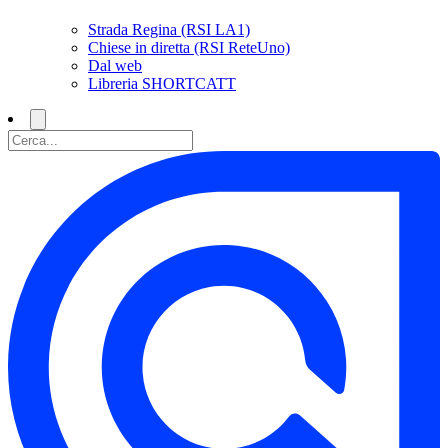
Strada Regina (RSI LA1)
Chiese in diretta (RSI ReteUno)
Dal web
Libreria SHORTCATT