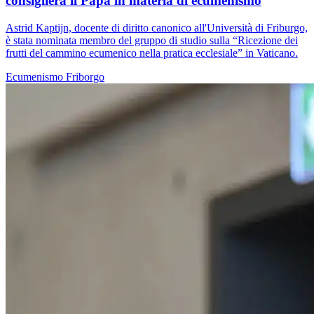
consiglierà il Papa in materia di ecumenismo
Astrid Kaptijn, docente di diritto canonico all'Università di Friburgo,
è stata nominata membro del gruppo di studio sulla “Ricezione dei
frutti del cammino ecumenico nella pratica ecclesiale” in Vaticano.
Ecumenismo
Friborgo