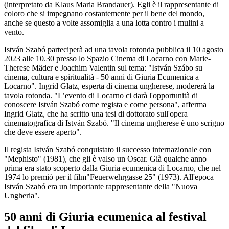
(interpretato da Klaus Maria Brandauer). Egli è il rappresentante di
coloro che si impegnano costantemente per il bene del mondo,
anche se questo a volte assomiglia a una lotta contro i mulini a
vento.
István Szabó parteciperà ad una tavola rotonda pubblica il 10 agosto
2023 alle 10.30 presso lo Spazio Cinema di Locarno con Marie-
Therese Mäder e Joachim Valentin sul tema: "István Szábo su
cinema, cultura e spiritualità - 50 anni di Giuria Ecumenica a
Locarno". Ingrid Glatz, esperta di cinema ungherese, modererà la
tavola rotonda. "L’evento di Locarno ci darà l'opportunità di
conoscere István Szabó come regista e come persona", afferma
Ingrid Glatz, che ha scritto una tesi di dottorato sull'opera
cinematografica di István Szabó. "Il cinema ungherese è uno scrigno
che deve essere aperto".
Il regista István Szabó conquistato il successo internazionale con
"Mephisto" (1981), che gli è valso un Oscar. Già qualche anno
prima era stato scoperto dalla Giuria ecumenica di Locarno, che nel
1974 lo premiò per il film"Feuerwehrgasse 25" (1973). All'epoca
István Szabó era un importante rappresentante della "Nuova
Ungheria".
50 anni di Giuria ecumenica al festival