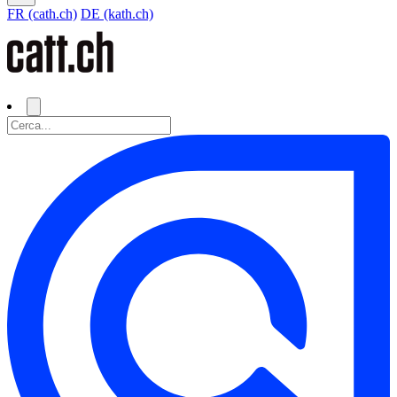
FR (cath.ch)
DE (kath.ch)