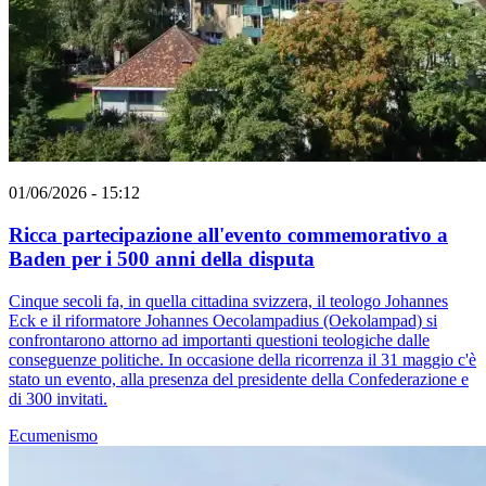
01/06/2026 - 15:12
Ricca partecipazione all'evento commemorativo a
Baden per i 500 anni della disputa
Cinque secoli fa, in quella cittadina svizzera, il teologo Johannes
Eck e il riformatore Johannes Oecolampadius (Oekolampad) si
confrontarono attorno ad importanti questioni teologiche dalle
conseguenze politiche. In occasione della ricorrenza il 31 maggio c'è
stato un evento, alla presenza del presidente della Confederazione e
di 300 invitati.
Ecumenismo