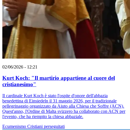
02/06/2026 - 12:21
Kurt Koch: "Il martirio appartiene al cuore del
cristianesimo"
Il cardinale Kurt Koch è stato l'ospite d'onore dell'abbazia
benedettina di Einsiedeln il 31 maggio 2026, per il tradizionale
pellegrinaggio organizzato da Aiuto alla Chiesa che Soffre (ACN).
Quest'anno, l'Ordine di Malta svizzero ha collaborato con ACN per
l'evento, che ha riempito la chiesa abbaziale.
Ecumenismo
Cristiani perseguitati