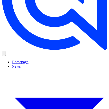
Homepage
News