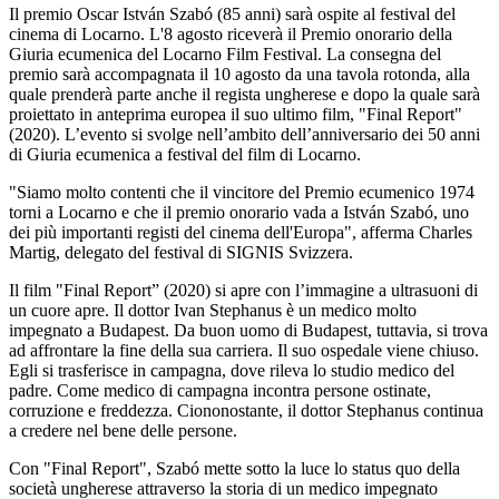
Il premio Oscar István Szabó (85 anni) sarà ospite al festival del
cinema di Locarno. L'8 agosto riceverà il Premio onorario della
Giuria ecumenica del Locarno Film Festival. La consegna del
premio sarà accompagnata il 10 agosto da una tavola rotonda, alla
quale prenderà parte anche il regista ungherese e dopo la quale sarà
proiettato in anteprima europea il suo ultimo film, "Final Report"
(2020). L’evento si svolge nell’ambito dell’anniversario dei 50 anni
di Giuria ecumenica a festival del film di Locarno.
"Siamo molto contenti che il vincitore del Premio ecumenico 1974
torni a Locarno e che il premio onorario vada a István Szabó, uno
dei più importanti registi del cinema dell'Europa", afferma Charles
Martig, delegato del festival di SIGNIS Svizzera.
Il film "Final Report” (2020) si apre con l’immagine a ultrasuoni di
un cuore apre. Il dottor Ivan Stephanus è un medico molto
impegnato a Budapest. Da buon uomo di Budapest, tuttavia, si trova
ad affrontare la fine della sua carriera. Il suo ospedale viene chiuso.
Egli si trasferisce in campagna, dove rileva lo studio medico del
padre. Come medico di campagna incontra persone ostinate,
corruzione e freddezza. Ciononostante, il dottor Stephanus continua
a credere nel bene delle persone.
Con "Final Report", Szabó mette sotto la luce lo status quo della
società ungherese attraverso la storia di un medico impegnato