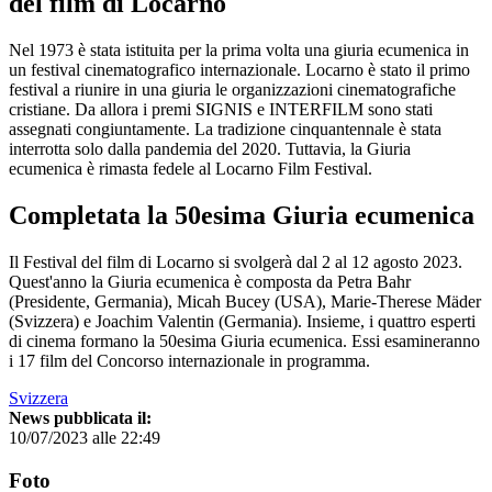
del film di Locarno
Nel 1973 è stata istituita per la prima volta una giuria ecumenica in
un festival cinematografico internazionale. Locarno è stato il primo
festival a riunire in una giuria le organizzazioni cinematografiche
cristiane. Da allora i premi SIGNIS e INTERFILM sono stati
assegnati congiuntamente. La tradizione cinquantennale è stata
interrotta solo dalla pandemia del 2020. Tuttavia, la Giuria
ecumenica è rimasta fedele al Locarno Film Festival.
Completata la 50esima Giuria ecumenica
Il Festival del film di Locarno si svolgerà dal 2 al 12 agosto 2023.
Quest'anno la Giuria ecumenica è composta da Petra Bahr
(Presidente, Germania), Micah Bucey (USA), Marie-Therese Mäder
(Svizzera) e Joachim Valentin (Germania). Insieme, i quattro esperti
di cinema formano la 50esima Giuria ecumenica. Essi esamineranno
i 17 film del Concorso internazionale in programma.
Svizzera
News pubblicata il:
10/07/2023 alle 22:49
Foto