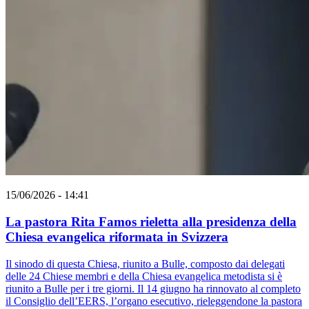
15/06/2026 - 14:41
La pastora Rita Famos rieletta alla presidenza della
Chiesa evangelica riformata in Svizzera
Il sinodo di questa Chiesa, riunito a Bulle, composto dai delegati
delle 24 Chiese membri e della Chiesa evangelica metodista si è
riunito a Bulle per i tre giorni. Il 14 giugno ha rinnovato al completo
il Consiglio dell’EERS, l’organo esecutivo, rieleggendone la pastora