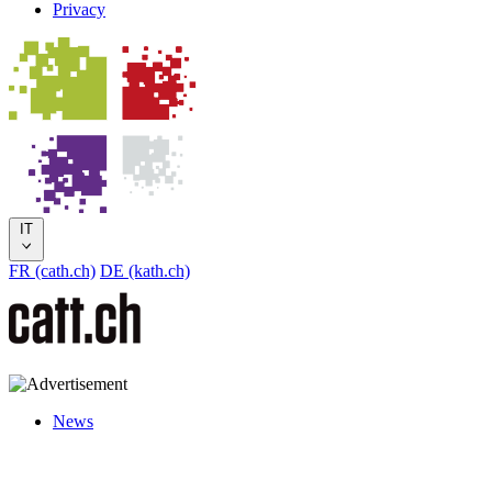
Privacy
IT
FR (cath.ch)
DE (kath.ch)
News