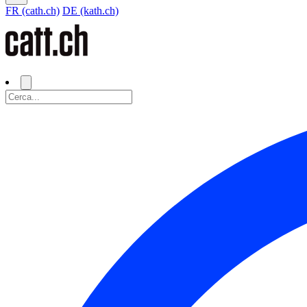
FR (cath.ch)
DE (kath.ch)