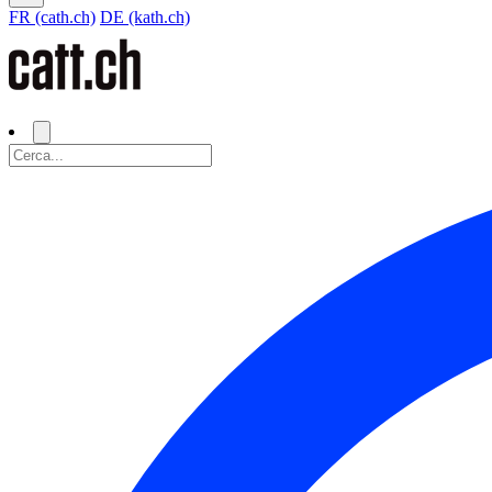
FR (cath.ch)
DE (kath.ch)