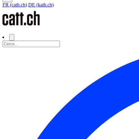
FR (cath.ch)
DE (kath.ch)