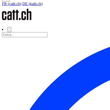
FR (cath.ch)
DE (kath.ch)