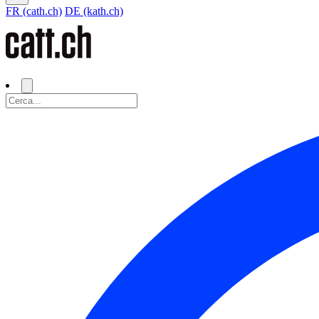
FR (cath.ch)
DE (kath.ch)