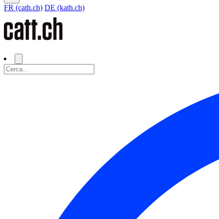
FR (cath.ch)
DE (kath.ch)