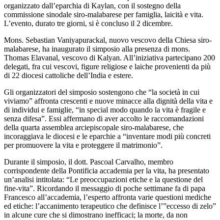
organizzato dall’eparchia di Kaylan, con il sostegno della
commissione sinodale siro-malabarese per famiglia, laicità e vita.
L’evento, durato tre giorni, si è concluso il 2 dicembre.
Mons. Sebastian Vaniyapurackal, nuovo vescovo della Chiesa siro-
malabarese, ha inaugurato il simposio alla presenza di mons.
Thomas Elavanal, vescovo di Kalyan. All’iniziativa partecipano 200
delegati, fra cui vescovi, figure religiose e laiche provenienti da più
di 22 diocesi cattoliche dell’India e estere.
Gli organizzatori del simposio sostengono che “la società in cui
viviamo” affronta crescenti e nuove minacce alla dignità della vita e
di individui e famiglie, “in special modo quando la vita è fragile e
senza difesa”. Essi affermano di aver accolto le raccomandazioni
della quarta assemblea arciepiscopale siro-malabarese, che
incoraggiava le diocesi e le eparchie a “inventare modi più concreti
per promuovere la vita e proteggere il matrimonio”.
Durante il simposio, il dott. Pascoal Carvalho, membro
corrispondente della Pontificia accademia per la vita, ha presentato
un’analisi intitolata: “Le preoccupazioni etiche e la questione del
fine-vita”. Ricordando il messaggio di poche settimane fa di papa
Francesco all’accademia, l’esperto affronta varie questioni mediche
ed etiche: l’accanimento terapeutico che definisce l’”eccesso di zelo”
in alcune cure che si dimostrano inefficaci; la morte, da non