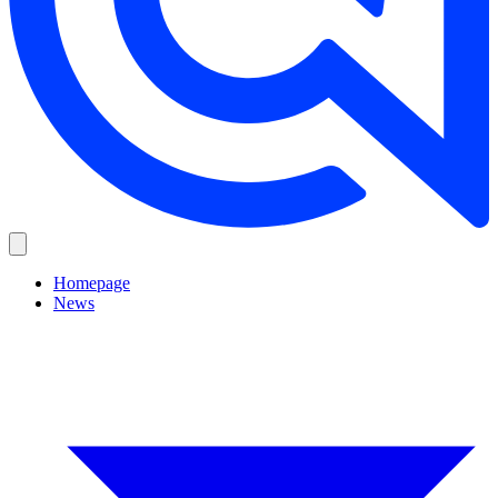
Homepage
News