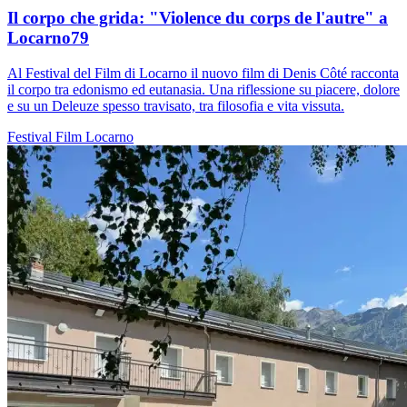
Il corpo che grida: "Violence du corps de l'autre" a
Locarno79
Al Festival del Film di Locarno il nuovo film di Denis Côté racconta
il corpo tra edonismo ed eutanasia. Una riflessione su piacere, dolore
e su un Deleuze spesso travisato, tra filosofia e vita vissuta.
Festival
Film
Locarno