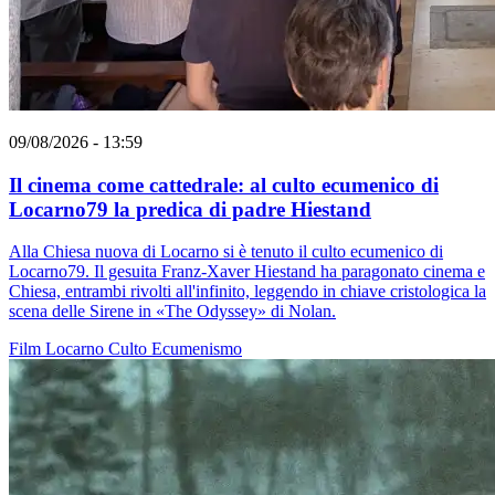
09/08/2026 - 13:59
Il cinema come cattedrale: al culto ecumenico di
Locarno79 la predica di padre Hiestand
Alla Chiesa nuova di Locarno si è tenuto il culto ecumenico di
Locarno79. Il gesuita Franz-Xaver Hiestand ha paragonato cinema e
Chiesa, entrambi rivolti all'infinito, leggendo in chiave cristologica la
scena delle Sirene in «The Odyssey» di Nolan.
Film
Locarno
Culto
Ecumenismo