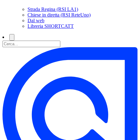
Strada Regina (RSI LA1)
Chiese in diretta (RSI ReteUno)
Dal web
Libreria SHORTCATT