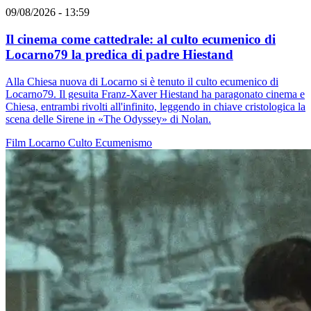
09/08/2026 - 13:59
Il cinema come cattedrale: al culto ecumenico di
Locarno79 la predica di padre Hiestand
Alla Chiesa nuova di Locarno si è tenuto il culto ecumenico di
Locarno79. Il gesuita Franz-Xaver Hiestand ha paragonato cinema e
Chiesa, entrambi rivolti all'infinito, leggendo in chiave cristologica la
scena delle Sirene in «The Odyssey» di Nolan.
Film
Locarno
Culto
Ecumenismo