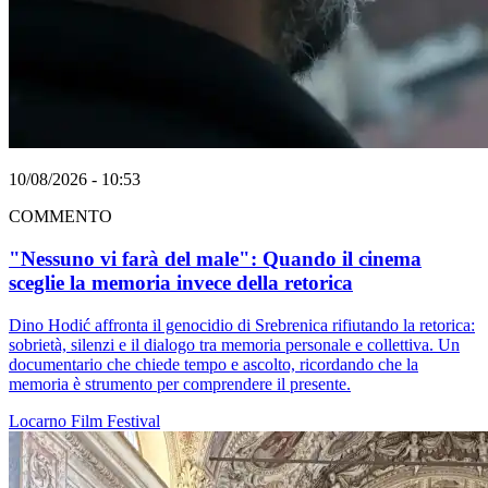
10/08/2026 - 10:53
COMMENTO
"Nessuno vi farà del male": Quando il cinema
sceglie la memoria invece della retorica
Dino Hodić affronta il genocidio di Srebrenica rifiutando la retorica:
sobrietà, silenzi e il dialogo tra memoria personale e collettiva. Un
documentario che chiede tempo e ascolto, ricordando che la
memoria è strumento per comprendere il presente.
Locarno
Film
Festival