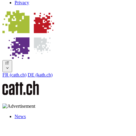
Privacy
IT
FR (cath.ch)
DE (kath.ch)
News