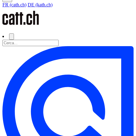
FR (cath.ch)
DE (kath.ch)