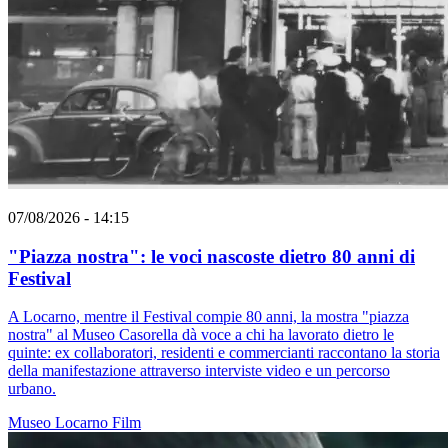
07/08/2026 - 14:15
"Piazza nostra": le voci nascoste dietro 80 anni di
Festival
A Locarno, mentre il Festival compie 80 anni, la mostra "piazza
nostra" al Museo Casorella dà voce a chi ha lavorato dietro le
quinte: ex collaboratori, residenti e commercianti raccontano la storia
della manifestazione attraverso interviste video e un percorso
urbano.
Museo
Locarno
Film