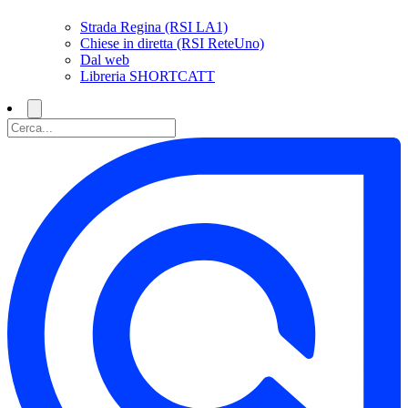
Strada Regina (RSI LA1)
Chiese in diretta (RSI ReteUno)
Dal web
Libreria SHORTCATT