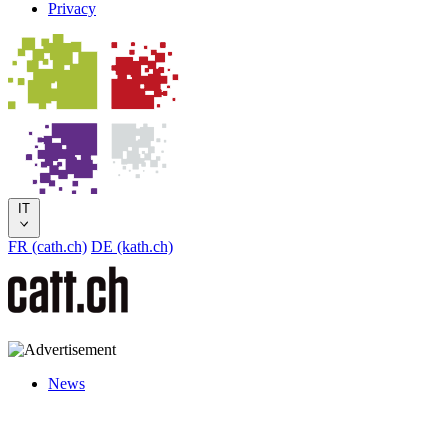
Privacy
IT
FR (cath.ch)
DE (kath.ch)
News