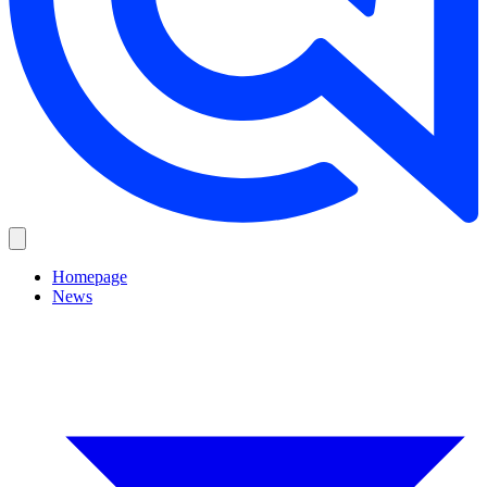
Homepage
News