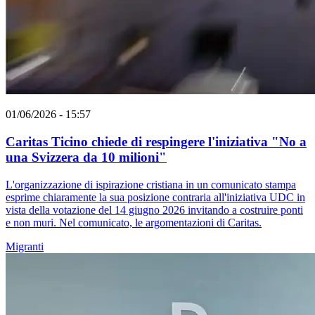
01/06/2026 - 15:57
Caritas Ticino chiede di respingere l'iniziativa "No a
una Svizzera da 10 milioni"
L'organizzazione di ispirazione cristiana in un comunicato stampa
esprime chiaramente la sua posizione contraria all'iniziativa UDC in
vista della votazione del 14 giugno 2026 invitando a costruire ponti
e non muri. Nel comunicato, le argomentazioni di Caritas.
Migranti