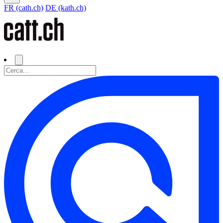
FR (cath.ch)
DE (kath.ch)