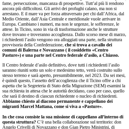
fame, persecuzione, mancanza di prospettive. Tutt’al più li rendono
ancora più difficoltosi. Gli arrivi dei profughi calano, ma non si
arrestano. E il mare va per forza attraversato per chi dall’Africa, dal
Medio Oriente, dall’Asia Centrale e meridionale vuole arrivare in
Europa. Cambiano i numeri, ma non le urgenze, le sofferenze, le
attese. In Ticino, sono in via di trasformazione anche le strutture
dove trovano e troveranno accoglienza. Dallo scorso mese di marzo,
i richiedenti l’asilo vengono ora alloggiati una parte, nella struttura
provvisoria della Confederazione,
che si trova a cavallo dei
comuni di Balerna e Novazzano ( il cosiddetto «Centro
Pasture») e una parte nel Centro federale d’asilo, a Chiasso.
Il Centro federale d’asilo definitivo, dove tutti i richiedenti l’asilo
saranno riuniti sotto un solo e medesimo tetto, verrà costruito sullo
stesso terreno e sarà aperto, presumibilmente, nel 2023. Da sei mesi,
è quindi questo, l’assetto dell’accoglienza che il Ticino offre a chi
aspetta che la Segreteria di Stato della Migrazione (SEM) esamini la
sua richiesta in attesa che le autorità decidano, caso per caso, quello
che sarà il destino di ciascun richiedente o nucleo di richiedenti.
Abbiamo chiesto al diacono permanente e cappellano dei
migranti Marcel Mattana, come si viva a «Pasture»
.
In che cosa consiste la sua missione di cappellano all’interno di
questa struttura?
C’è una bella collaborazione sul territorio: don
Angelo Crivelli di Novazzano e don Gian Pietro Ministrini, di