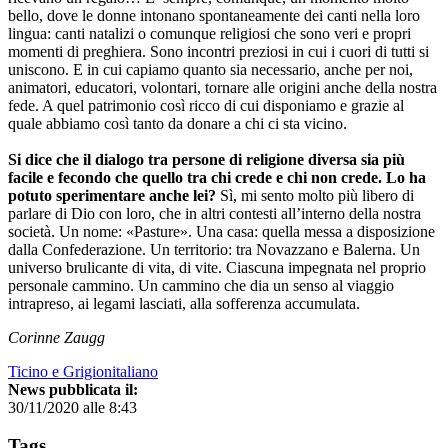
bello, dove le donne intonano spontaneamente dei canti nella loro
lingua: canti natalizi o comunque religiosi che sono veri e propri
momenti di preghiera. Sono incontri preziosi in cui i cuori di tutti si
uniscono. E in cui capiamo quanto sia necessario, anche per noi,
animatori, educatori, volontari, tornare alle origini anche della nostra
fede. A quel patrimonio così ricco di cui disponiamo e grazie al
quale abbiamo così tanto da donare a chi ci sta vicino.
Si dice che il dialogo tra persone di religione diversa sia più
facile e fecondo che quello tra chi crede e chi non crede. Lo ha
potuto sperimentare anche lei?
Sì, mi sento molto più libero di
parlare di Dio con loro, che in altri contesti all’interno della nostra
società. Un nome: «Pasture». Una casa: quella messa a disposizione
dalla Confederazione. Un territorio: tra Novazzano e Balerna. Un
universo brulicante di vita, di vite. Ciascuna impegnata nel proprio
personale cammino. Un cammino che dia un senso al viaggio
intrapreso, ai legami lasciati, alla sofferenza accumulata.
Corinne Zaugg
Ticino e Grigionitaliano
News pubblicata il:
30/11/2020 alle 8:43
Tags