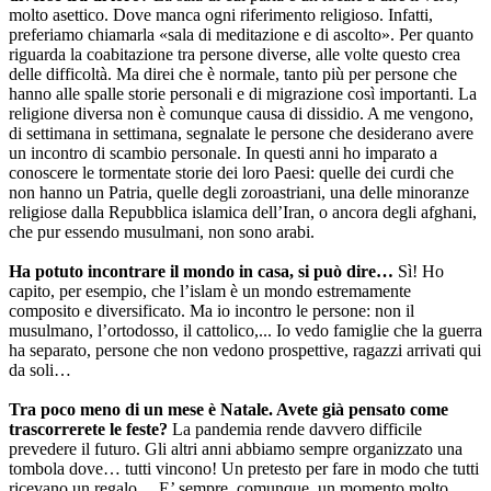
molto asettico. Dove manca ogni riferimento religioso. Infatti,
preferiamo chiamarla «sala di meditazione e di ascolto». Per quanto
riguarda la coabitazione tra persone diverse, alle volte questo crea
delle difficoltà. Ma direi che è normale, tanto più per persone che
hanno alle spalle storie personali e di migrazione così importanti. La
religione diversa non è comunque causa di dissidio. A me vengono,
di settimana in settimana, segnalate le persone che desiderano avere
un incontro di scambio personale. In questi anni ho imparato a
conoscere le tormentate storie dei loro Paesi: quelle dei curdi che
non hanno un Patria, quelle degli zoroastriani, una delle minoranze
religiose dalla Repubblica islamica dell’Iran, o ancora degli afghani,
che pur essendo musulmani, non sono arabi.
Ha potuto incontrare il mondo in casa, si può dire…
Sì! Ho
capito, per esempio, che l’islam è un mondo estremamente
composito e diversificato. Ma io incontro le persone: non il
musulmano, l’ortodosso, il cattolico,... Io vedo famiglie che la guerra
ha separato, persone che non vedono prospettive, ragazzi arrivati qui
da soli…
Tra poco meno di un mese è Natale. Avete già pensato come
trascorrerete le feste?
La pandemia rende davvero difficile
prevedere il futuro. Gli altri anni abbiamo sempre organizzato una
tombola dove… tutti vincono! Un pretesto per fare in modo che tutti
ricevano un regalo… E’ sempre, comunque, un momento molto