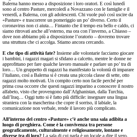
Balerna hanno messo a disposizione i loro oratori. E così lunedì
sono al centro Pasture, mercoledì a Novazzano con le famiglie e il
venerdì, a Balerna, con gli adolescenti. Chi vuole può così uscire da
«Pasture» e trascorrere un pomeriggio un po’ diverso. Certo il
coronavirus non ci aiuta… Fintanto che il tempo era bello e caldo, ci
siamo ritrovati anche all’esterno, ma ora con l’inverno, a Chiasso –
dove non abbiamo più a disposizione l’oratorio – dovremo trovare
una struttura che ci accolga. Stiamo ancora cercando.
E che tipo di attività fate?
Insieme alle volontarie facciamo giocare
i bambini, i ragazzi magari si sfidano a calcetto, mentre le donne ne
approfittano per fare qualche lavoro manuale e parlare un po’ tra di
loro… Un gruppetto di ragazzi ha manifestato la volontà di imparare
l’italiano, così a Balerna si è creata una piccola classe di sette, otto
ragazzi molto motivati. Un compito certo non facile perché per
prima cosa occorre che questi ragazzi imparino a conoscere il nostro
alfabeto, visto che provengono dall’Afghanistan, dalla Turchia,
dall’Iraq… Oggi tutto si è fatto più difficile: insegnare una lingua
straniera con la mascherina che copre il sorriso, il labiale, la
comunicazione non verbale, rende il lavoro più complicato.
All’interno del centro «Pasture» c’è anche una sala adibita a
luogo di preghiera. Come è la convivenza tra persone
geograficamente, culturalmente e religiosamente, lontane e
diverse tra di loro?
La sala di cui parla è un locale a dire il vero,