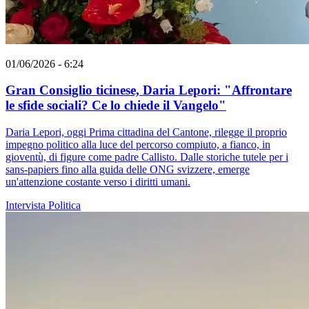
01/06/2026 - 6:24
Gran Consiglio ticinese, Daria Lepori: "Affrontare
le sfide sociali? Ce lo chiede il Vangelo"
Daria Lepori, oggi Prima cittadina del Cantone, rilegge il proprio
impegno politico alla luce del percorso compiuto, a fianco, in
gioventù, di figure come padre Callisto. Dalle storiche tutele per i
sans-papiers fino alla guida delle ONG svizzere, emerge
un'attenzione costante verso i diritti umani.
Intervista
Politica