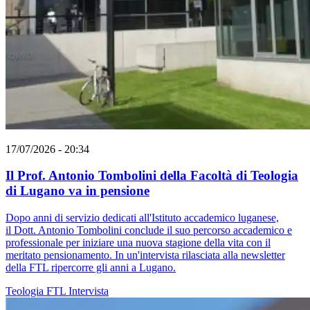
17/07/2026 - 20:34
Il Prof. Antonio Tombolini della Facoltà di Teologia
di Lugano va in pensione
Dopo anni di servizio dedicati all'Istituto accademico luganese,
il Dott. Antonio Tombolini conclude il suo percorso accademico e
professionale per iniziare una nuova stagione della vita con il
meritato pensionamento. In un'intervista rilasciata alla newsletter
della FTL ripercorre gli anni a Lugano.
Teologia
FTL
Intervista