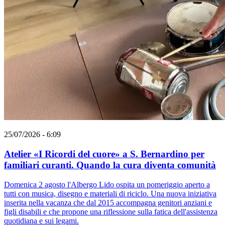
25/07/2026 - 6:09
Atelier «I Ricordi del cuore» a S. Bernardino per
familiari curanti. Quando la cura diventa comunità
Domenica 2 agosto l'Albergo Lido ospita un pomeriggio aperto a
tutti con musica, disegno e materiali di riciclo. Una nuova iniziativa
inserita nella vacanza che dal 2015 accompagna genitori anziani e
figli disabili e che propone una riflessione sulla fatica dell'assistenza
quotidiana e sui legami.