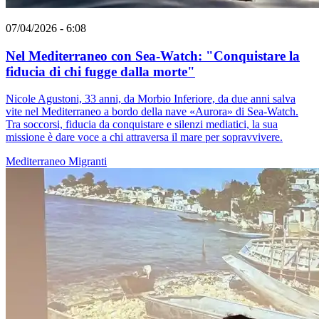
07/04/2026 - 6:08
Nel Mediterraneo con Sea-Watch: "Conquistare la
fiducia di chi fugge dalla morte"
Nicole Agustoni, 33 anni, da Morbio Inferiore, da due anni salva
vite nel Mediterraneo a bordo della nave «Aurora» di Sea-Watch.
Tra soccorsi, fiducia da conquistare e silenzi mediatici, la sua
missione è dare voce a chi attraversa il mare per sopravvivere.
Mediterraneo
Migranti