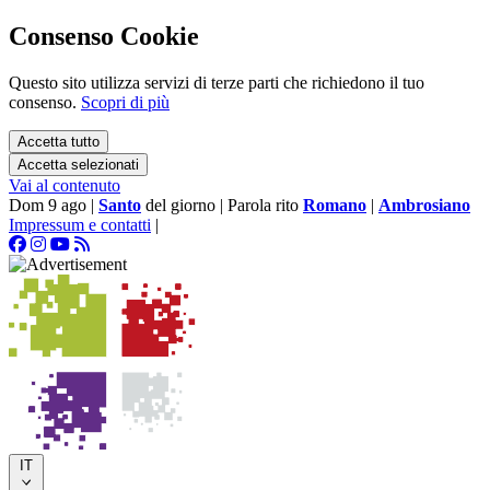
Consenso Cookie
Questo sito utilizza servizi di terze parti che richiedono il tuo
consenso.
Scopri di più
Accetta tutto
Accetta selezionati
Vai al contenuto
Dom 9 ago
|
Santo
del giorno
|
Parola rito
Romano
|
Ambrosiano
Impressum e contatti
|
IT