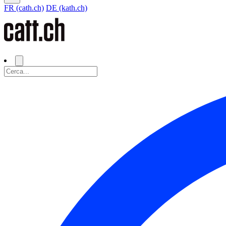
FR (cath.ch)
DE (kath.ch)