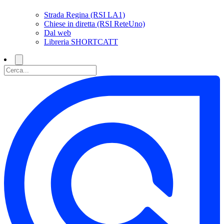
Strada Regina (RSI LA1)
Chiese in diretta (RSI ReteUno)
Dal web
Libreria SHORTCATT