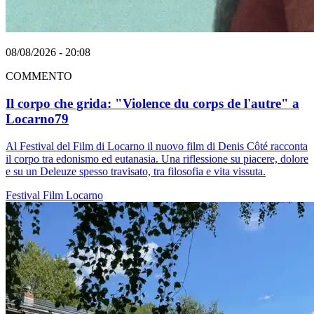
08/08/2026 - 20:08
COMMENTO
Il corpo che grida: "Violence du corps de l'autre" a
Locarno79
Al Festival del Film di Locarno il nuovo film di Denis Côté racconta
il corpo tra edonismo ed eutanasia. Una riflessione su piacere, dolore
e su un Deleuze spesso travisato, tra filosofia e vita vissuta.
Festival
Film
Locarno