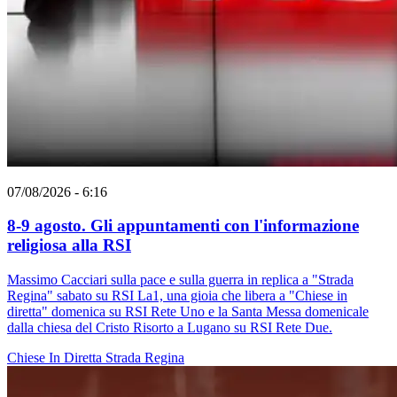
07/08/2026 - 6:16
8-9 agosto. Gli appuntamenti con l'informazione
religiosa alla RSI
Massimo Cacciari sulla pace e sulla guerra in replica a "Strada
Regina" sabato su RSI La1, una gioia che libera a "Chiese in
diretta" domenica su RSI Rete Uno e la Santa Messa domenicale
dalla chiesa del Cristo Risorto a Lugano su RSI Rete Due.
Chiese In Diretta
Strada Regina