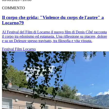
COMMENTO
Il corpo che grida: "Violence du corps de l'autre" a
Locarno79
Al Festival del Film di Locarno il nuovo film di Denis Côté racconta
il corpo tra edonismo ed eutanasia. Una riflessione su piacere, dolore
e su un Deleuze spesso travisato, tra filosofia e vita vissuta.
Festival
Film
Locarno