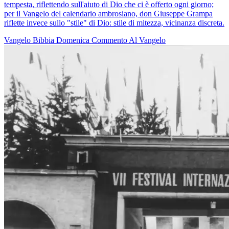
tempesta, riflettendo sull'aiuto di Dio che ci è offerto ogni giorno;
per il Vangelo del calendario ambrosiano, don Giuseppe Grampa
riflette invece sullo "stile" di Dio: stile di mitezza, vicinanza discreta.
Vangelo
Bibbia
Domenica
Commento Al Vangelo