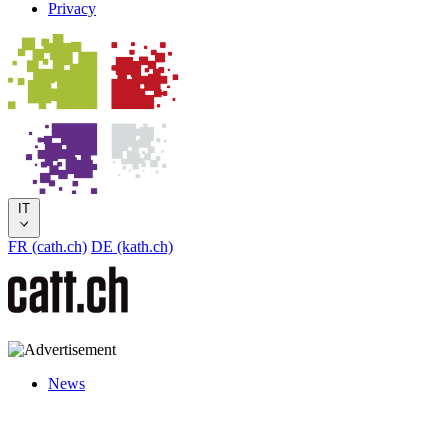
Privacy
IT
FR (cath.ch)
DE (kath.ch)
News