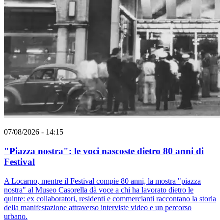
07/08/2026 - 14:15
"Piazza nostra": le voci nascoste dietro 80 anni di
Festival
A Locarno, mentre il Festival compie 80 anni, la mostra "piazza
nostra" al Museo Casorella dà voce a chi ha lavorato dietro le
quinte: ex collaboratori, residenti e commercianti raccontano la storia
della manifestazione attraverso interviste video e un percorso
urbano.