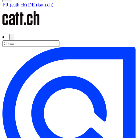
FR (cath.ch)
DE (kath.ch)