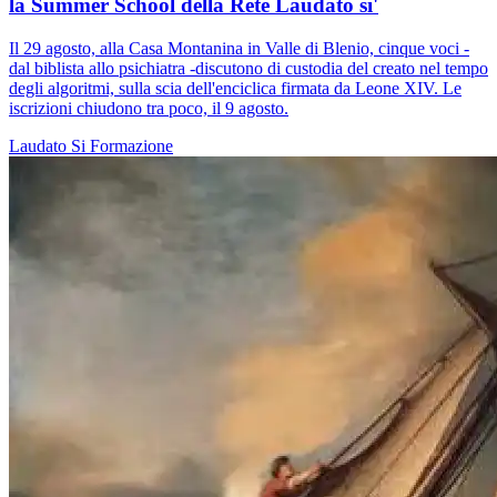
la Summer School della Rete Laudato si'
Il 29 agosto, alla Casa Montanina in Valle di Blenio, cinque voci -
dal biblista allo psichiatra -discutono di custodia del creato nel tempo
degli algoritmi, sulla scia dell'enciclica firmata da Leone XIV. Le
iscrizioni chiudono tra poco, il 9 agosto.
Laudato Si
Formazione