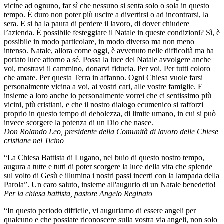
vicine ad ognuno, far sì che nessuno si senta solo o sola in questo
tempo. È duro non poter più uscire a divertirsi o ad incontrarsi, la
sera. E si ha la paura di perdere il lavoro, di dover chiudere
l’azienda. È possibile festeggiare il Natale in queste condizioni? Sì, è
possibile in modo particolare, in modo diverso ma non meno
intenso. Natale, allora come oggi, è avvenuto nelle difficoltà ma ha
portato luce attorno a sé. Possa la luce del Natale avvolgere anche
voi, mostravi il cammino, donarvi fiducia. Per voi. Per tutti coloro
che amate. Per questa Terra in affanno. Ogni Chiesa vuole farsi
personalmente vicina a voi, ai vostri cari, alle vostre famiglie. E
insieme a loro anche io personalmente vorrei che ci sentissimo più
vicini, più cristiani, e che il nostro dialogo ecumenico si rafforzi
proprio in questo tempo di debolezza, di limite umano, in cui si può
invece scorgere la potenza di un Dio che nasce.
Don Rolando Leo, presidente della Comunità di lavoro delle Chiese
cristiane nel Ticino
“La Chiesa Battista di Lugano, nel buio di questo nostro tempo,
augura a tutte e tutti di poter scorgere la luce della vita che splende
sul volto di Gesù e illumina i nostri passi incerti con la lampada della
Parola”. Un caro saluto, insieme all'augurio di un Natale benedetto!
Per la chiesa battista, pastore Angelo Reginato
“In questo periodo difficile, vi auguriamo di essere angeli per
qualcuno e che possiate riconoscere sulla vostra via angeli, non solo