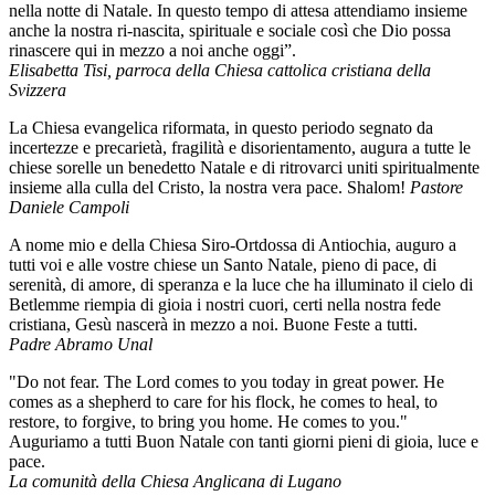
nella notte di Natale. In questo tempo di attesa attendiamo insieme
anche la nostra ri-nascita, spirituale e sociale così che Dio possa
rinascere qui in mezzo a noi anche oggi”.
Elisabetta Tisi, parroca della Chiesa cattolica cristiana della
Svizzera
La Chiesa evangelica riformata, in questo periodo segnato da
incertezze e precarietà, fragilità e disorientamento, augura a tutte le
chiese sorelle un benedetto Natale e di ritrovarci uniti spiritualmente
insieme alla culla del Cristo, la nostra vera pace. Shalom!
Pastore
Daniele Campoli
A nome mio e della Chiesa Siro-Ortdossa di Antiochia, auguro a
tutti voi e alle vostre chiese un Santo Natale, pieno di pace, di
serenità, di amore, di speranza e la luce che ha illuminato il cielo di
Betlemme riempia di gioia i nostri cuori, certi nella nostra fede
cristiana, Gesù nascerà in mezzo a noi. Buone Feste a tutti.
Padre Abramo Unal
"Do not fear. The Lord comes to you today in great power. He
comes as a shepherd to care for his flock, he comes to heal, to
restore, to forgive, to bring you home. He comes to you."
Auguriamo a tutti Buon Natale con tanti giorni pieni di gioia, luce e
pace.
La comunità della Chiesa Anglicana di Lugano