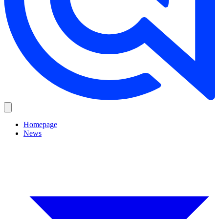
Homepage
News