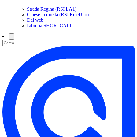
Strada Regina (RSI LA1)
Chiese in diretta (RSI ReteUno)
Dal web
Libreria SHORTCATT