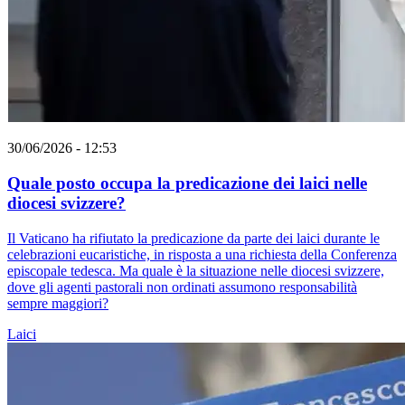
30/06/2026 - 12:53
Quale posto occupa la predicazione dei laici nelle
diocesi svizzere?
Il Vaticano ha rifiutato la predicazione da parte dei laici durante le
celebrazioni eucaristiche, in risposta a una richiesta della Conferenza
episcopale tedesca. Ma quale è la situazione nelle diocesi svizzere,
dove gli agenti pastorali non ordinati assumono responsabilità
sempre maggiori?
Laici