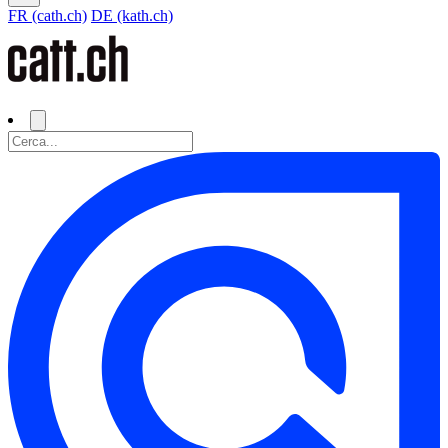
FR (cath.ch)
DE (kath.ch)