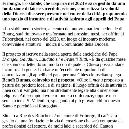
Friborgo. Lo stabile, che riaprirà nel 2023 e sarà gestito da una
fondazione di laici e sacerdoti assieme, concretizza la volontà
della Diocesi di essere presente nel cuore della città, proponendo
uno spazio di incontro e di attività ispirato agli appelli del Papa.
«Lo stabilimento storico, al centro del nuovo quartiere pedonale di
Bourg, sarà rinnovato e trasformato nei prossimi mesi, per offrire ai
Friborghesi, nel corso del 2023, un luogo di incontro moderno,
conviviale e attrattivo», indica il Comunicato della Diocesi.
Il progetto si iscrive nella strada aperta dalle encicliche del Papa
Evangeli Gaudium
,
Laudato si’
e
Fratelli Tutti
. «È da qualche mese
che stiamo riflettendo sul modo con il quale la Chiesa possa andare
incontro alla gente. Un bar è un’eccellente opportunità di
concretizzare gli appelli del papa per una Chiesa in uscita» spiega
Benoît Dumas, coinvolto nel progetto.
«Oltre il
menu
proposto a
partire dai prodotti locali e di stagione, il luogo offrirà delle attività in
linea con il Vangelo, ma non strettamente legate alla dimensione
religiosa. Ad esempio tavole rotonde o conferenze; oppure una
serata a tema S. Valentino, spiegando ai più giovani chi fu questo
Santo e perché lo si festeggia».
Situato a Rue des Bouchers 2 nel cuore di Friborgo, il café sarà
gestito da una fondazione in via di creazione che sarà composta da
professionisti del settore, da molti laici e sacerdoti del Canton