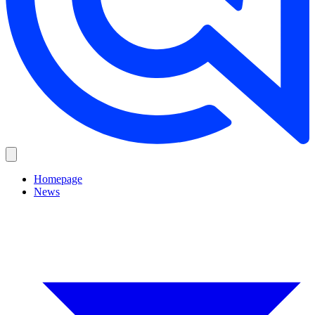
Homepage
News