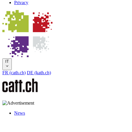
Privacy
IT
FR (cath.ch)
DE (kath.ch)
News