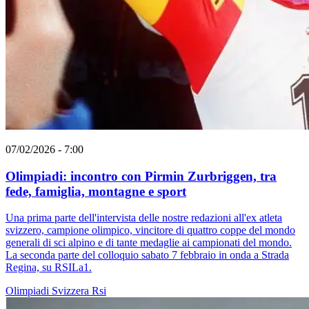
07/02/2026 - 7:00
Olimpiadi: incontro con Pirmin Zurbriggen, tra
fede, famiglia, montagne e sport
Una prima parte dell'intervista delle nostre redazioni all'ex atleta
svizzero, campione olimpico, vincitore di quattro coppe del mondo
generali di sci alpino e di tante medaglie ai campionati del mondo.
La seconda parte del colloquio sabato 7 febbraio in onda a Strada
Regina, su RSILa1.
Olimpiadi
Svizzera
Rsi