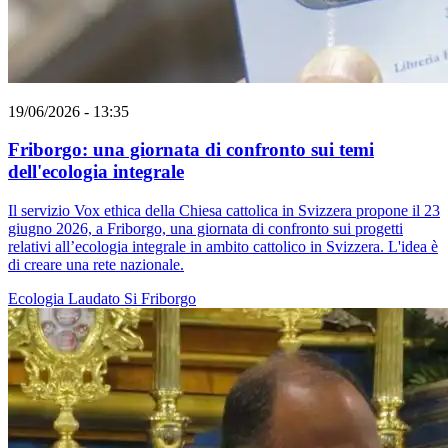
19/06/2026 - 13:35
Friborgo: una giornata di confronto sui temi
dell'ecologia integrale
Il servizio Vox ethica della Chiesa cattolica in Svizzera propone il 23
giugno 2026, a Friborgo, una giornata di confronto sui progetti
relativi all’ecologia integrale in ambito cattolico in Svizzera. L'idea è
di creare una rete nazionale.
Ecologia
Laudato Si
Friborgo