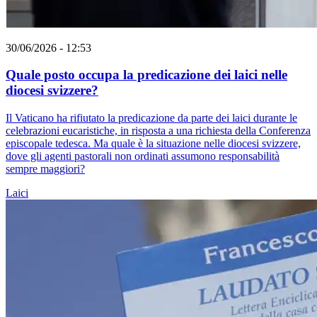
30/06/2026 - 12:53
Quale posto occupa la predicazione dei laici nelle
diocesi svizzere?
Il Vaticano ha rifiutato la predicazione da parte dei laici durante le
celebrazioni eucaristiche, in risposta a una richiesta della Conferenza
episcopale tedesca. Ma quale è la situazione nelle diocesi svizzere,
dove gli agenti pastorali non ordinati assumono responsabilità
sempre maggiori?
Laici