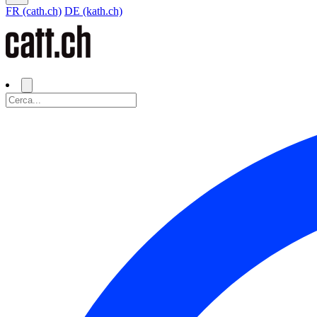
FR (cath.ch)
DE (kath.ch)