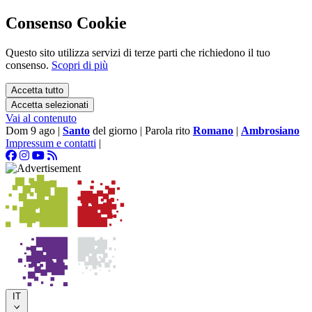
Consenso Cookie
Questo sito utilizza servizi di terze parti che richiedono il tuo
consenso.
Scopri di più
Accetta tutto
Accetta selezionati
Vai al contenuto
Dom 9 ago
|
Santo
del giorno
|
Parola rito
Romano
|
Ambrosiano
Impressum e contatti
|
IT