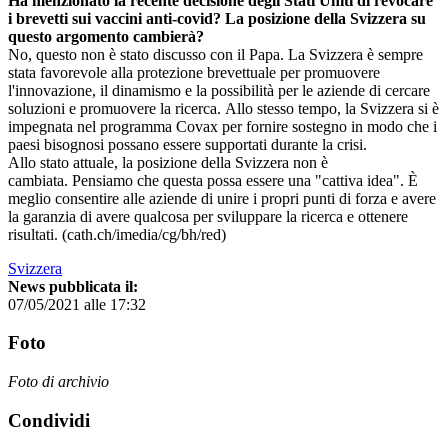
Ha menzionato la recente decisione degli Stati Uniti di revocare
i brevetti sui vaccini anti-covid? La posizione della Svizzera su
questo argomento cambierà?
No, questo non è stato discusso con il Papa. La Svizzera è sempre
stata favorevole alla protezione brevettuale per promuovere
l'innovazione, il dinamismo e la possibilità per le aziende di cercare
soluzioni e promuovere la ricerca. Allo stesso tempo, la Svizzera si è
impegnata nel programma Covax per fornire sostegno in modo che i
paesi bisognosi possano essere supportati durante la crisi.
Allo stato attuale, la posizione della Svizzera non è
cambiata. Pensiamo che questa possa essere una "cattiva idea". È
meglio consentire alle aziende di unire i propri punti di forza e avere
la garanzia di avere qualcosa per sviluppare la ricerca e ottenere
risultati. (cath.ch/imedia/cg/bh/red)
Svizzera
News pubblicata il:
07/05/2021 alle 17:32
Foto
Foto di archivio
Condividi