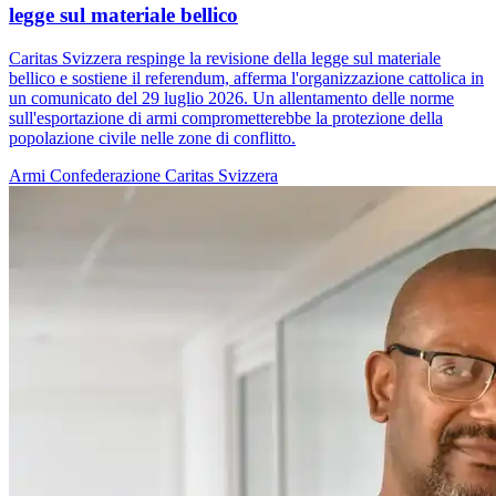
legge sul materiale bellico
Caritas Svizzera respinge la revisione della legge sul materiale
bellico e sostiene il referendum, afferma l'organizzazione cattolica in
un comunicato del 29 luglio 2026. Un allentamento delle norme
sull'esportazione di armi comprometterebbe la protezione della
popolazione civile nelle zone di conflitto.
Armi
Confederazione
Caritas Svizzera