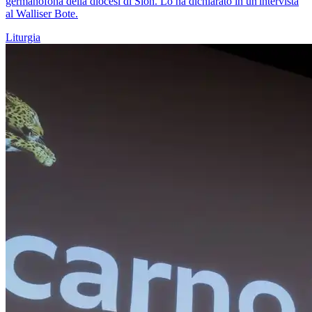
germanofona della diocesi di Sion. Lo ha dichiarato in un'intervista
al Walliser Bote.
Liturgia