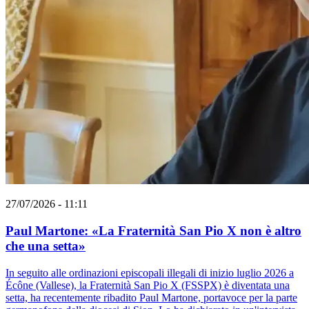
27/07/2026 - 11:11
Paul Martone: «La Fraternità San Pio X non è altro
che una setta»
In seguito alle ordinazioni episcopali illegali di inizio luglio 2026 a
Écône (Vallese), la Fraternità San Pio X (FSSPX) è diventata una
setta, ha recentemente ribadito Paul Martone, portavoce per la parte