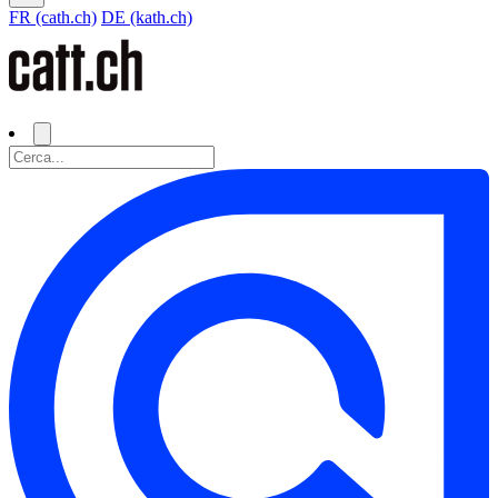
FR (cath.ch)
DE (kath.ch)