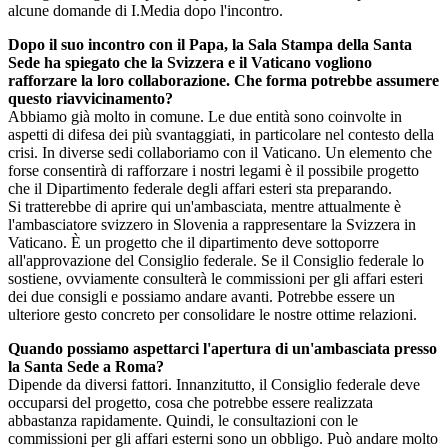
alcune domande di I.Media dopo l'incontro.
Dopo il suo incontro con il Papa, la Sala Stampa della Santa
Sede ha spiegato che la Svizzera e il Vaticano vogliono
rafforzare la loro collaborazione. Che forma potrebbe assumere
questo riavvicinamento?
Abbiamo già molto in comune. Le due entità sono coinvolte in
aspetti di difesa dei più svantaggiati, in particolare nel contesto della
crisi. In diverse sedi collaboriamo con il Vaticano. Un elemento che
forse consentirà di rafforzare i nostri legami è il possibile progetto
che il Dipartimento federale degli affari esteri sta preparando.
Si tratterebbe di aprire qui un'ambasciata, mentre attualmente è
l'ambasciatore svizzero in Slovenia a rappresentare la Svizzera in
Vaticano. È un progetto che il dipartimento deve sottoporre
all'approvazione del Consiglio federale. Se il Consiglio federale lo
sostiene, ovviamente consulterà le commissioni per gli affari esteri
dei due consigli e possiamo andare avanti. Potrebbe essere un
ulteriore gesto concreto per consolidare le nostre ottime relazioni.
Quando possiamo aspettarci l'apertura di un'ambasciata presso
la Santa Sede a Roma?
Dipende da diversi fattori. Innanzitutto, il Consiglio federale deve
occuparsi del progetto, cosa che potrebbe essere realizzata
abbastanza rapidamente. Quindi, le consultazioni con le
commissioni per gli affari esterni sono un obbligo. Può andare molto