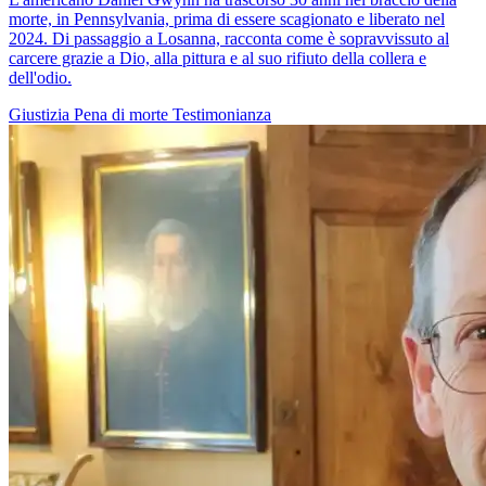
morte, in Pennsylvania, prima di essere scagionato e liberato nel
2024. Di passaggio a Losanna, racconta come è sopravvissuto al
carcere grazie a Dio, alla pittura e al suo rifiuto della collera e
dell'odio.
Giustizia
Pena di morte
Testimonianza