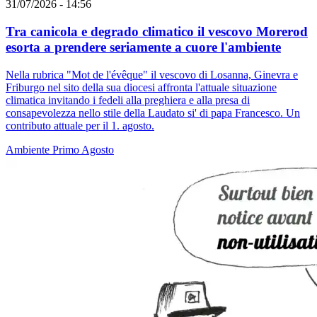
31/07/2026 - 14:56
Tra canicola e degrado climatico il vescovo Morerod
esorta a prendere seriamente a cuore l'ambiente
Nella rubrica "Mot de l'évêque" il vescovo di Losanna, Ginevra e
Friburgo nel sito della sua diocesi affronta l'attuale situazione
climatica invitando i fedeli alla preghiera e alla presa di
consapevolezza nello stile della Laudato si' di papa Francesco. Un
contributo attuale per il 1. agosto.
Ambiente
Primo Agosto