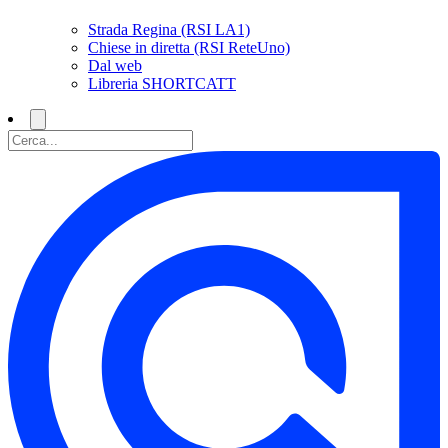
Strada Regina (RSI LA1)
Chiese in diretta (RSI ReteUno)
Dal web
Libreria SHORTCATT