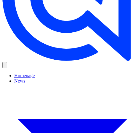
Homepage
News