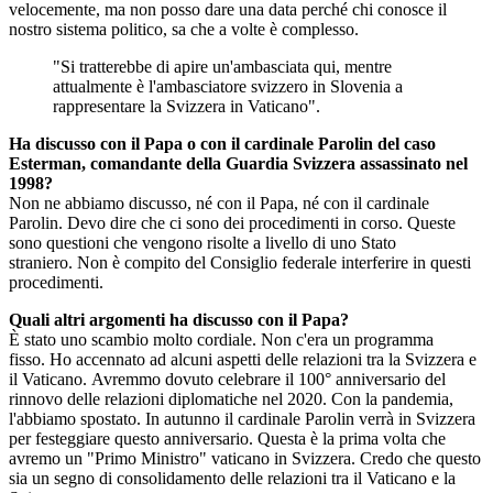
velocemente, ma non posso dare una data perché chi conosce il
nostro sistema politico, sa che a volte è complesso.
"Si tratterebbe di apire un'ambasciata qui, mentre
attualmente è l'ambasciatore svizzero in Slovenia a
rappresentare la Svizzera in Vaticano".
Ha discusso con il Papa o con il cardinale Parolin del caso
Esterman, comandante della Guardia Svizzera assassinato nel
1998?
Non ne abbiamo discusso, né con il Papa, né con il cardinale
Parolin. Devo dire che ci sono dei procedimenti in corso. Queste
sono questioni che vengono risolte a livello di uno Stato
straniero. Non è compito del Consiglio federale interferire in questi
procedimenti.
Quali altri argomenti ha discusso con il Papa?
È stato uno scambio molto cordiale. Non c'era un programma
fisso. Ho accennato ad alcuni aspetti delle relazioni tra la Svizzera e
il Vaticano. Avremmo dovuto celebrare il 100° anniversario del
rinnovo delle relazioni diplomatiche nel 2020. Con la pandemia,
l'abbiamo spostato. In autunno il cardinale Parolin verrà in Svizzera
per festeggiare questo anniversario. Questa è la prima volta che
avremo un "Primo Ministro" vaticano in Svizzera. Credo che questo
sia un segno di consolidamento delle relazioni tra il Vaticano e la