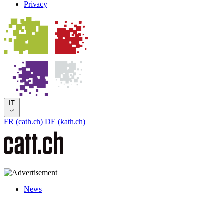
Privacy
IT
FR (cath.ch)
DE (kath.ch)
News