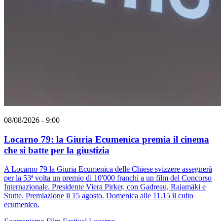
08/08/2026 - 9:00
Locarno 79: la Giuria Ecumenica premia il cinema
che si batte per la giustizia
A Locarno 79 la Giuria Ecumenica delle Chiese svizzere assegnerà
per la 53ª volta un premio di 10'000 franchi a un film del Concorso
Internazionale. Presidente Viera Pirker, con Gadreau, Rajamäki e
Stutte. Premiazione il 15 agosto. Domenica alle 11.15 il culto
ecumenico.