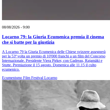
08/08/2026 - 9:00
Locarno 79: la Giuria Ecumenica premia il cinema
che si batte per la giustizia
A Locarno 79 la Giuria Ecumenica delle Chiese svizzere assegnerà
per la 53ª volta un premio di 10'000 franchi a un film del Concorso
Internazionale. Presidente Viera Pirker, con Gadreau, Rajamäki e
Stutte. Premiazione il 15 agosto. Domenica alle 11.15 il culto
ecumenico.
Ecumenismo
Film
Festival
Locarno