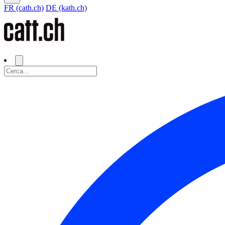
FR (cath.ch)
DE (kath.ch)