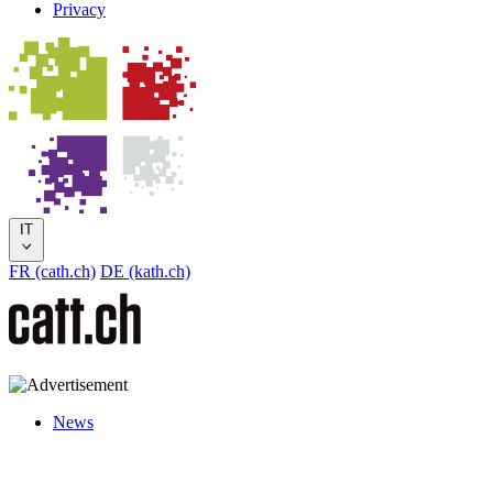
Privacy
IT
FR (cath.ch)
DE (kath.ch)
News