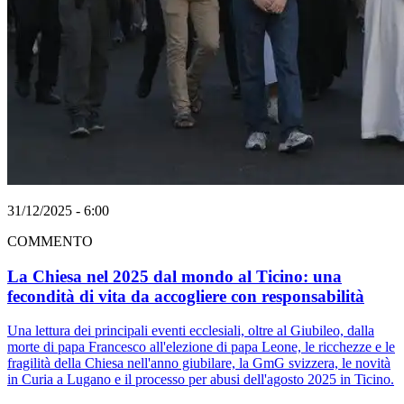
31/12/2025 - 6:00
COMMENTO
La Chiesa nel 2025 dal mondo al Ticino: una
fecondità di vita da accogliere con responsabilità
Una lettura dei principali eventi ecclesiali, oltre al Giubileo, dalla
morte di papa Francesco all'elezione di papa Leone, le ricchezze e le
fragilità della Chiesa nell'anno giubilare, la GmG svizzera, le novità
in Curia a Lugano e il processo per abusi dell'agosto 2025 in Ticino.