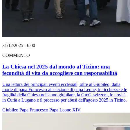
31/12/2025 - 6:00
COMMENTO
La Chiesa nel 2025 dal mondo al Ticino: una
fecondità di vita da accogliere con responsabilità
Una lettura dei principali eventi ecclesiali, oltre al Giubileo, dalla
morte di papa Francesco all'elezione di papa Leone, le ricchezze e le
fragilità della Chiesa nell'anno giubilare, la GmG svizzera, le novità
in Curia a Lugano e il processo per abusi dell'agosto 2025 in Ticino.
Giubileo
Papa Francesco
Papa Leone XIV