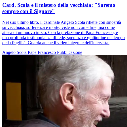
Card. Scola e il mistero della vecchiaia: "Saremo
sempre con il Signore"
Nel suo ultimo libro, il cardinale Angelo Scola riflette con sincerità
su vecchiaia, sofferenza e morte, viste non come fine, ma come
attesa di un nuovo inizio. Con la prefazione di Papa Francesco, è
una profonda testimonianza di fede, speranza e gratitudine nel tempo
della fragilità. Guarda anche il video integrale dell'intervista.
Angelo Scola
Papa Francesco
Pubblicazione