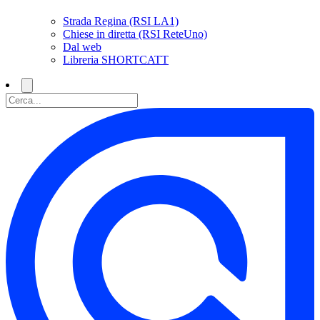
Strada Regina (RSI LA1)
Chiese in diretta (RSI ReteUno)
Dal web
Libreria SHORTCATT