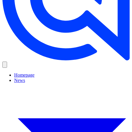
Homepage
News