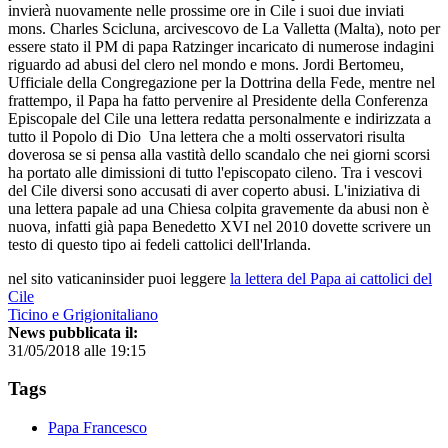
invierà nuovamente nelle prossime ore in Cile i suoi due inviati
mons. Charles Scicluna, arcivescovo de La Valletta (Malta), noto per
essere stato il PM di papa Ratzinger incaricato di numerose indagini
riguardo ad abusi del clero nel mondo e mons. Jordi Bertomeu,
Ufficiale della Congregazione per la Dottrina della Fede, mentre nel
frattempo, il Papa ha fatto pervenire al Presidente della Conferenza
Episcopale del Cile una lettera redatta personalmente e indirizzata a
tutto il Popolo di Dio Una lettera che a molti osservatori risulta
doverosa se si pensa alla vastità dello scandalo che nei giorni scorsi
ha portato alle dimissioni di tutto l'episcopato cileno. Tra i vescovi
del Cile diversi sono accusati di aver coperto abusi. L'iniziativa di
una lettera papale ad una Chiesa colpita gravemente da abusi non è
nuova, infatti già papa Benedetto XVI nel 2010 dovette scrivere un
testo di questo tipo ai fedeli cattolici dell'Irlanda.
nel sito vaticaninsider puoi leggere
la lettera del Papa ai cattolici del
Cile
Ticino e Grigionitaliano
News pubblicata il:
31/05/2018 alle 19:15
Tags
Papa Francesco