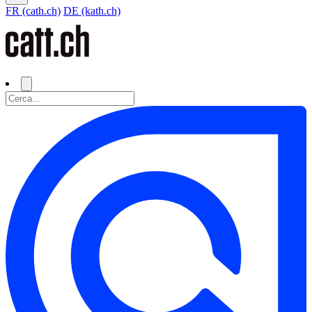
FR (cath.ch)
DE (kath.ch)