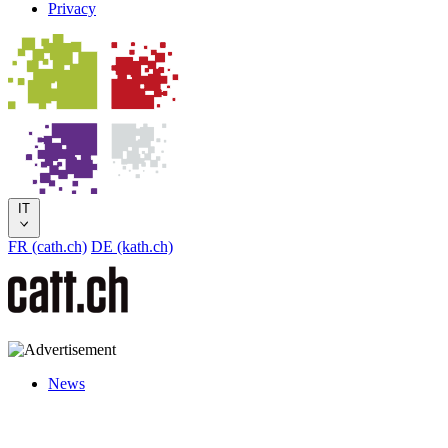
Privacy
IT
FR (cath.ch)
DE (kath.ch)
News