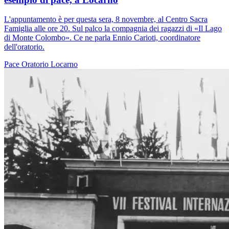
L'appuntamento è per questa sera, 8 novembre, al Centro Sacra
Famiglia alle ore 20. Sul palco la compagnia dei ragazzi di «Il Lago
di Monte Colombo». Ce ne parla Ennio Carioti, coordinatore
dell'oratorio.
Pace
Oratorio
Locarno