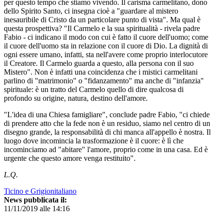
per questo tempo che stiamo vivendo. Il carisma carmelitano, dono
dello Spirito Santo, ci insegna cioè a "guardare al mistero
inesauribile di Cristo da un particolare punto di vista". Ma qual è
questa prospettiva? "Il Carmelo e la sua spiritualità - rivela padre
Fabio - ci indicano il modo con cui è fatto il cuore dell'uomo; come
il cuore dell'uomo sta in relazione con il cuore di Dio. La dignità di
ogni essere umano, infatti, sta nell'avere come proprio interlocutore
il Creatore. Il Carmelo guarda a questo, alla persona con il suo
Mistero". Non è infatti una coincidenza che i mistici carmelitani
parlino di "matrimonio" o "fidanzamento" ma anche di "infanzia"
spirituale: è un tratto del Carmelo quello di dire qualcosa di
profondo su origine, natura, destino dell'amore.
"L'idea di una Chiesa famigliare", conclude padre Fabio, "ci chiede
di prendere atto che la fede non è un residuo, siamo nel centro di un
disegno grande, la responsabilità di chi manca all'appello è nostra. Il
luogo dove incomincia la trasformazione è il cuore: è lì che
incominciamo ad "abitare" l'amore, proprio come in una casa. Ed è
urgente che questo amore venga restituito".
L.Q.
Ticino e Grigionitaliano
News pubblicata il:
11/11/2019 alle 14:16