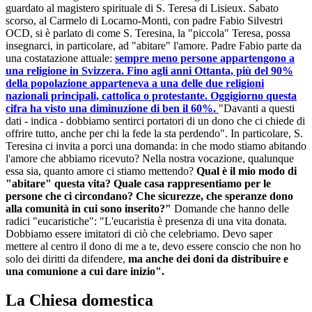
guardato al magistero spirituale di S. Teresa di Lisieux. Sabato
scorso, al Carmelo di Locarno-Monti, con padre Fabio Silvestri
OCD, si è parlato di come S. Teresina, la "piccola" Teresa, possa
insegnarci, in particolare, ad "abitare" l'amore. Padre Fabio parte da
una costatazione attuale:
sempre meno persone appartengono a
una religione in Svizzera.
Fino agli anni Ottanta, più del 90%
della popolazione apparteneva a una delle due religioni
nazionali principali, cattolica o protestante. Oggigiorno questa
cifra ha visto una diminuzione di ben il 60%.
"Davanti a questi
dati - indica - dobbiamo sentirci portatori di un dono che ci chiede di
offrire tutto, anche per chi la fede la sta perdendo". In particolare, S.
Teresina ci invita a porci una domanda: in che modo stiamo abitando
l'amore che abbiamo ricevuto? Nella nostra vocazione, qualunque
essa sia, quanto amore ci stiamo mettendo?
Qual è il mio modo di
"abitare" questa vita? Quale casa rappresentiamo per le
persone che ci circondano? Che sicurezze, che speranze dono
alla comunità in cui sono inserito?"
Domande che hanno delle
radici "eucaristiche": "L'eucaristia è presenza di una vita donata.
Dobbiamo essere imitatori di ciò che celebriamo. Devo saper
mettere al centro il dono di me a te, devo essere conscio che non ho
solo dei diritti da difendere,
ma anche dei doni da distribuire e
una comunione a cui dare inizio".
La Chiesa domestica