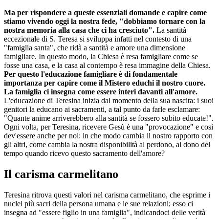
Ma per rispondere a queste essenziali domande e capire come
stiamo vivendo oggi la nostra fede, "dobbiamo tornare con la
nostra memoria alla casa che ci ha cresciuto".
La santità
eccezionale di S. Teresa si sviluppa infatti nel contesto di una
"famiglia santa", che ridà a santità e amore una dimensione
famigliare. In questo modo, la Chiesa è resa famigliare come se
fosse una casa, e la casa al contempo è resa immagine della Chiesa.
Per questo l'educazione famigliare è di fondamentale
importanza
per capire come il Mistero educhi il nostro cuore.
La famiglia ci insegna come essere interi davanti all'amore.
L'educazione di Teresina inizia dal momento della sua nascita: i suoi
genitori la educano ai sacramenti, a tal punto da farle esclamare:
"Quante anime arriverebbero alla santità se fossero subito educate!".
Ogni volta, per Teresina, ricevere Gesù è una "provocazione" e così
dev'essere anche per noi: in che modo cambia il nostro rapporto con
gli altri, come cambia la nostra disponibilità al perdono, al dono del
tempo quando ricevo questo sacramento dell'amore?
Il carisma carmelitano
Teresina ritrova questi valori nel carisma carmelitano, che esprime i
nuclei più sacri della persona umana e le sue relazioni; esso ci
insegna ad "essere figlio in una famiglia", indicandoci delle verità