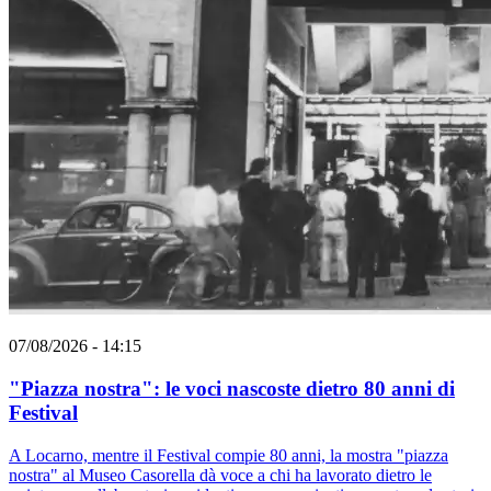
07/08/2026 - 14:15
"Piazza nostra": le voci nascoste dietro 80 anni di
Festival
A Locarno, mentre il Festival compie 80 anni, la mostra "piazza
nostra" al Museo Casorella dà voce a chi ha lavorato dietro le