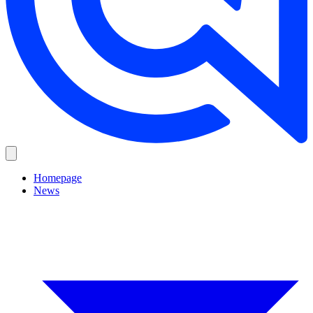
Homepage
News