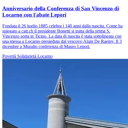
Anniversario della Conferenza di San Vincenzo di
Locarno con l'abate Lepori
Fondata il 26 luglio 1885 celebra i 140 anni dalla nascita. Come ha
spiegato a catt.ch il presidente Bonetti si tratta della prima S.
Vincenzo sorta in Ticino. La data di nascita è stata sottolineata con
una messa a Locarno presieduta dal vescovo Alain De Raemy. Il 3
dicembre a Muralto conferenza di Mauro Lepori.
Povertà
Solidarietà
Locarno