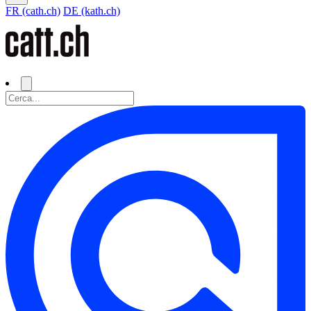
FR (cath.ch)
DE (kath.ch)