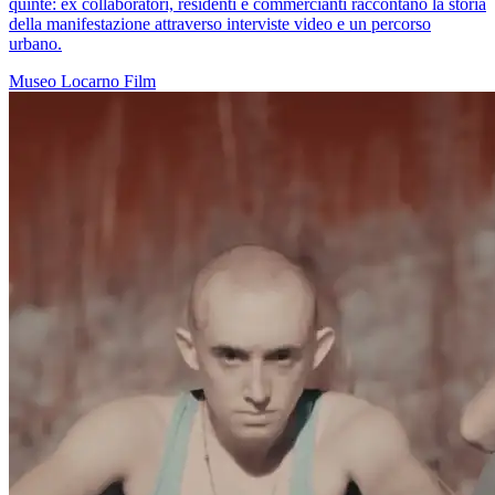
quinte: ex collaboratori, residenti e commercianti raccontano la storia
della manifestazione attraverso interviste video e un percorso
urbano.
Museo
Locarno
Film