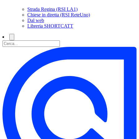
Strada Regina (RSI LA1)
Chiese in diretta (RSI ReteUno)
Dal web
Libreria SHORTCATT