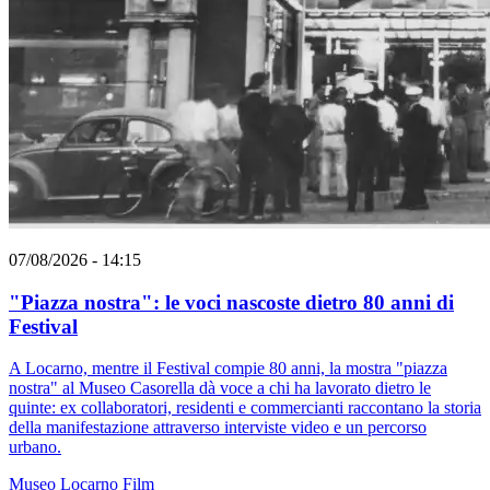
07/08/2026 - 14:15
"Piazza nostra": le voci nascoste dietro 80 anni di
Festival
A Locarno, mentre il Festival compie 80 anni, la mostra "piazza
nostra" al Museo Casorella dà voce a chi ha lavorato dietro le
quinte: ex collaboratori, residenti e commercianti raccontano la storia
della manifestazione attraverso interviste video e un percorso
urbano.
Museo
Locarno
Film