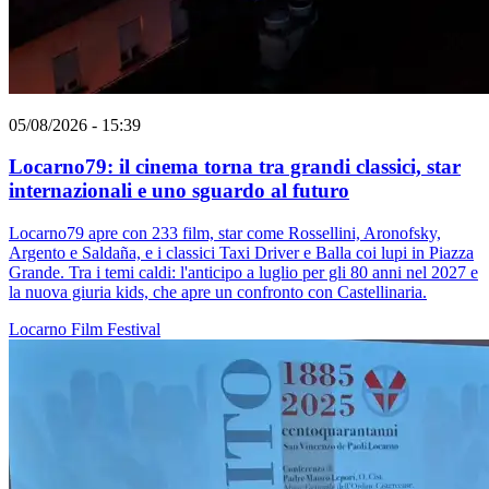
05/08/2026 - 15:39
Locarno79: il cinema torna tra grandi classici, star
internazionali e uno sguardo al futuro
Locarno79 apre con 233 film, star come Rossellini, Aronofsky,
Argento e Saldaña, e i classici Taxi Driver e Balla coi lupi in Piazza
Grande. Tra i temi caldi: l'anticipo a luglio per gli 80 anni nel 2027 e
la nuova giuria kids, che apre un confronto con Castellinaria.
Locarno
Film
Festival