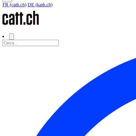
FR (cath.ch)
DE (kath.ch)