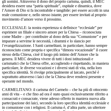
gli uomini. Attraverso il dono del proprio carisma, quindi, il MEC
desidera essere una “patria spirituale”, ospitale e dinamica, dove
l’Amore di Dio si fa incontrabile e tangibile: per essere accolti in una
reale comunione e, nello stesso istante, per essere invitati al proprio
movimento d’amore verso il prossimo.
ECCLESIALE: la nostra esperienza si definisce “ecclesiale” per
esprimere un filiale e sincero amore per la Chiesa – riconosciuta
come Madre – per contribuire al dono della sua “Comunione” e per
imparare a servirne le necessità, i drammi e lo slancio per
l’evangelizzazione. I Santi carmelitani, in particolare, hanno sempre
riconosciuto come propria e specifica “dimora vocazionale” il cuore
stesso della Chiesa, cioè il luogo più intimo dell’Amore che la
genera. Il MEC desidera vivere di tutti i doni istituzionali e
carismatici che la Chiesa offre, accogliendo e rispettando, in maniera
particolare, le diverse vocazioni e i diversi stati di vita, nella loro
specifica identità. Si rivolge principalmente al laicato, perché è
soprattutto attraverso i laici che la Chiesa deve rendersi presente e
operante nel mondo.
CARMELITANO: il carisma del Carmelo – che ha più di ottocento
anni di vita – e che fino ad ora è stato quasi esclusivamente riferito a
consacrati e consacrate, viene adesso offerto in maniera nuova alla
partecipazione dei laici, secondo la loro specifica identità ecclesiale e
in comunione con i religiosi. Il carisma è, d’altra parte, un ulteriore