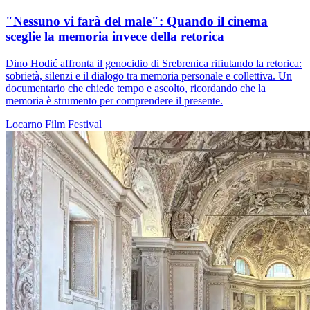
"Nessuno vi farà del male": Quando il cinema
sceglie la memoria invece della retorica
Dino Hodić affronta il genocidio di Srebrenica rifiutando la retorica:
sobrietà, silenzi e il dialogo tra memoria personale e collettiva. Un
documentario che chiede tempo e ascolto, ricordando che la
memoria è strumento per comprendere il presente.
Locarno
Film
Festival