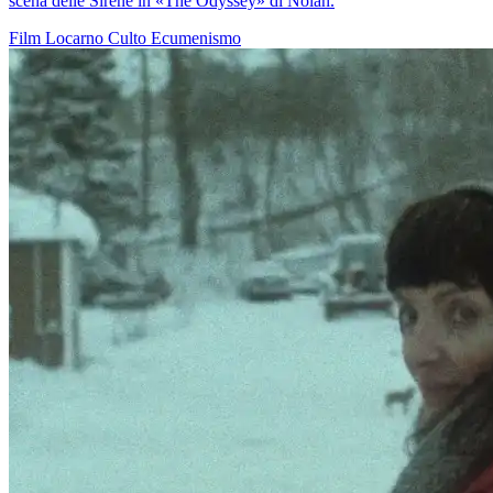
scena delle Sirene in «The Odyssey» di Nolan.
Film
Locarno
Culto
Ecumenismo