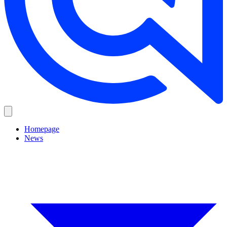
Homepage
News