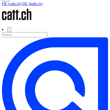
FR (cath.ch)
DE (kath.ch)