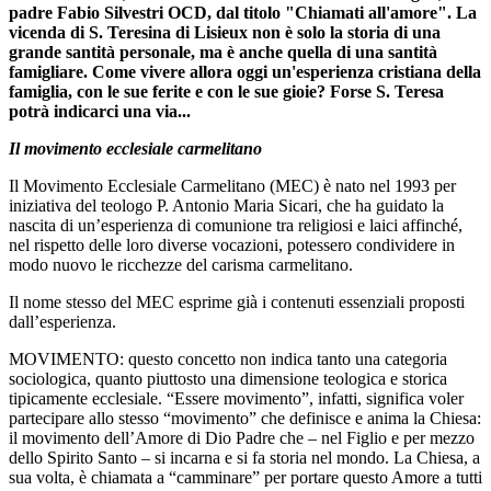
padre Fabio Silvestri OCD, dal titolo "Chiamati all'amore". La
vicenda di S. Teresina di Lisieux non è solo la storia di una
grande santità personale, ma è anche quella di una santità
famigliare. Come vivere allora oggi un'esperienza cristiana della
famiglia, con le sue ferite e con le sue gioie? Forse S. Teresa
potrà indicarci una via...
Il movimento ecclesiale carmelitano
Il Movimento Ecclesiale Carmelitano (MEC) è nato nel 1993 per
iniziativa del teologo P. Antonio Maria Sicari, che ha guidato la
nascita di un’esperienza di comunione tra religiosi e laici affinché,
nel rispetto delle loro diverse vocazioni, potessero condividere in
modo nuovo le ricchezze del carisma carmelitano.
Il nome stesso del MEC esprime già i contenuti essenziali proposti
dall’esperienza.
MOVIMENTO: questo concetto non indica tanto una categoria
sociologica, quanto piuttosto una dimensione teologica e storica
tipicamente ecclesiale. “Essere movimento”, infatti, significa voler
partecipare allo stesso “movimento” che definisce e anima la Chiesa:
il movimento dell’Amore di Dio Padre che – nel Figlio e per mezzo
dello Spirito Santo – si incarna e si fa storia nel mondo. La Chiesa, a
sua volta, è chiamata a “camminare” per portare questo Amore a tutti