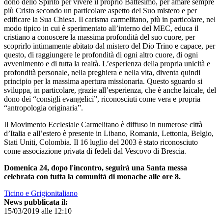
dono dello Spirito per vivere il proprio Battesimo, per amare sempre
più Cristo secondo un particolare aspetto del Suo mistero e per
edificare la Sua Chiesa. Il carisma carmelitano, più in particolare, nel
modo tipico in cui è sperimentato all’interno del MEC, educa il
cristiano a conoscere la massima profondità del suo cuore, per
scoprirlo intimamente abitato dal mistero del Dio Trino e capace, per
questo, di raggiungere le profondità di ogni altro cuore, di ogni
avvenimento e di tutta la realtà. L’esperienza della propria unicità e
profondità personale, nella preghiera e nella vita, diventa quindi
principio per la massima apertura missionaria. Questo sguardo si
sviluppa, in particolare, grazie all’esperienza, che è anche laicale, del
dono dei “consigli evangelici”, riconosciuti come vera e propria
“antropologia originaria”.
Il Movimento Ecclesiale Carmelitano è diffuso in numerose città
d’Italia e all’estero è presente in Libano, Romania, Lettonia, Belgio,
Stati Uniti, Colombia. Il 16 luglio del 2003 è stato riconosciuto
come associazione privata di fedeli dal Vescovo di Brescia.
Domenica 24, dopo l'incontro, seguirà una Santa messa
celebrata con tutta la comunità di monache alle ore 8.
Ticino e Grigionitaliano
News pubblicata il:
15/03/2019 alle 12:10