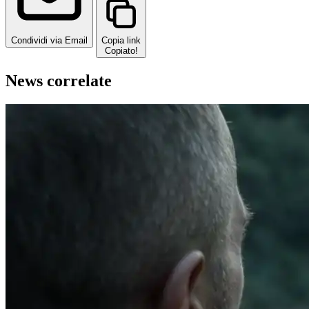
Condividi via Email
Copia link
Copiato!
News correlate