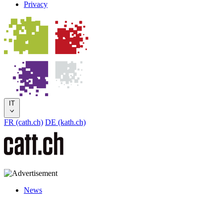
Privacy
IT
FR (cath.ch)
DE (kath.ch)
News