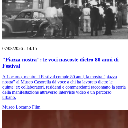
07/08/2026 - 14:15
"Piazza nostra": le voci nascoste dietro 80 anni di
Festival
A Locarno, mentre il Festival compie 80 anni, la mostra "piazza
nostra" al Museo Casorella dà voce a chi ha lavorato dietro le
quinte: ex collaboratori, residenti e commercianti raccontano la storia
della manifestazione attraverso interviste video e un percorso
urbano.
Museo
Locarno
Film