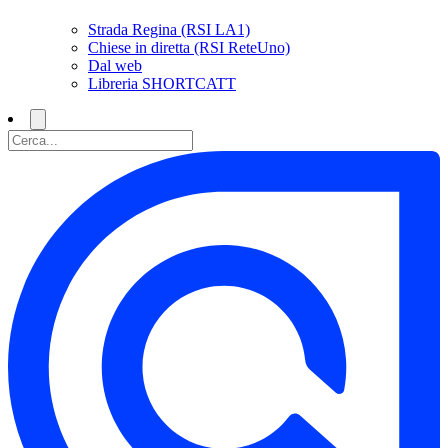
Strada Regina (RSI LA1)
Chiese in diretta (RSI ReteUno)
Dal web
Libreria SHORTCATT