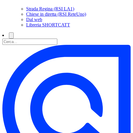
Strada Regina (RSI LA1)
Chiese in diretta (RSI ReteUno)
Dal web
Libreria SHORTCATT