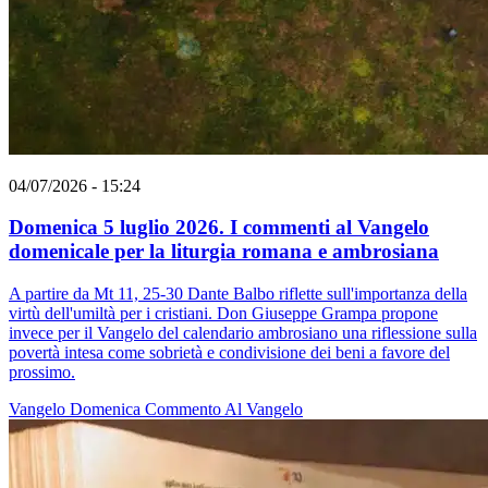
04/07/2026 - 15:24
Domenica 5 luglio 2026. I commenti al Vangelo
domenicale per la liturgia romana e ambrosiana
A partire da Mt 11, 25-30 Dante Balbo riflette sull'importanza della
virtù dell'umiltà per i cristiani. Don Giuseppe Grampa propone
invece per il Vangelo del calendario ambrosiano una riflessione sulla
povertà intesa come sobrietà e condivisione dei beni a favore del
prossimo.
Vangelo
Domenica
Commento Al Vangelo