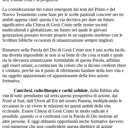
La considerazione dei valori emergenti dai testi del Primo e del
Nuovo Testamento come base per le scelte pastorali concrete nei tre
ambiti appena citati: questa è la via decisiva per dare un futuro
significativo alla Chiesa di Gesù Cristo nelle nostre società
multiculturali e globalizzate, un futuro nel quale le giovani
generazioni possano trovare proprio in un rapporto moderno con le
Scritture bibliche occasioni di umanizzazione sempre migliori.
Rimanere nella Parola del Dio di Gesù Cristo non è una scelta facile,
ma diventa impossibile se non si sa bene di che cosa si tratti e quale
sia la rilevanza umanizzante formidabile di questa Parola, affidata
agli esseri umani, a cominciare da coloro che si dicono credenti ebrei
e cristiani, perchè sia il punto di riferimento basilare della loro vita e
sia oggetto appassionato ed appassionante della loro azione
formativa.
Catechesi, culto/liturgia e carità solidale
, dalla Bibbia alla
vita di tutti: prendiamo sul serio questa prospettiva di azione, dal
Nord al Sud, dall’Ovest all’Est del nostro Pianeta, moltiplicando le
occasioni in cui vivere le relazioni tra questi ambiti della vita
ecclesiale. Essere Chiesa di Gesù Cristo in modo radicale è
possibile, quando ci si confronta con la Parola di Dio insieme ad
altre persone. E oggi abbiamo opportunità anche formative davvero
così numerose che non condividere questa direttrice di azione