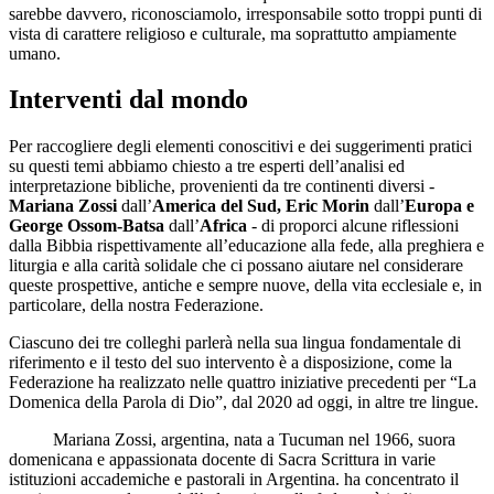
sarebbe davvero, riconosciamolo, irresponsabile sotto troppi punti di
vista di carattere religioso e culturale, ma soprattutto ampiamente
umano.
Interventi dal mondo
Per raccogliere degli elementi conoscitivi e dei suggerimenti pratici
su questi temi abbiamo chiesto a tre esperti dell’analisi ed
interpretazione bibliche, provenienti da tre continenti diversi -
Mariana Zossi
dall’
America del Sud, Eric Morin
dall’
Europa e
George Ossom-Batsa
dall’
Africa
- di proporci alcune riflessioni
dalla Bibbia rispettivamente all’educazione alla fede, alla preghiera e
liturgia e alla carità solidale che ci possano aiutare nel considerare
queste prospettive, antiche e sempre nuove, della vita ecclesiale e, in
particolare, della nostra Federazione.
Ciascuno dei tre colleghi parlerà nella sua lingua fondamentale di
riferimento e il testo del suo intervento è a disposizione, come la
Federazione ha realizzato nelle quattro iniziative precedenti per “La
Domenica della Parola di Dio”, dal 2020 ad oggi, in altre tre lingue.
Mariana Zossi, argentina, nata a Tucuman nel 1966, suora
domenicana e appassionata docente di Sacra Scrittura in varie
istituzioni accademiche e pastorali in Argentina. ha concentrato il