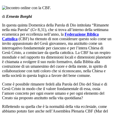
di
Ernesto Borghi
In questa quinta Domenica della Parola di Dio intitolata “Rimanete
nella mia Parola” (
Gv
8,31), che si trova all’interno della settimana
ecumenica per eccellenza nell’anno, la
Federazione Biblica
Cattolica
(CBF) ha ritenuto di non considerare questo solo come un
invito appassionato del Gesù giovanneo, ma anzitutto come un
interrogativo fondamentale per ciascuno e per l’intera Chiesa di
Gesù Cristo, a cominciare da quella cattolica. La CBF ha un respiro
mondiale e nel rapporto tra dimensioni locali e dimensioni planetarie
è chiamata a svolgere il suo ruolo formativo, dalla Bibbia alla
costruzione di un umanesimo del cuore e della mente, in spirito di
collaborazione con tutti coloro che si riconoscano, nella Chiesa e
nella società in questa logica a favore del bene comune.
Come è possibile rimanere fedeli alla Parola del Dio del Sinai e di
Gesù Cristo in modo che il valore fondamentale di essa, ossia
l’amore concreto per ogni essere umano e per ogni elemento del
Creato sia proposto anzitutto nella vita quotidiana?
Riflettendo su quella che è la normalità della vita ecclesiale, come
abbiamo potuto fare anche nell’Assemblea Plenaria CBF (Mar del