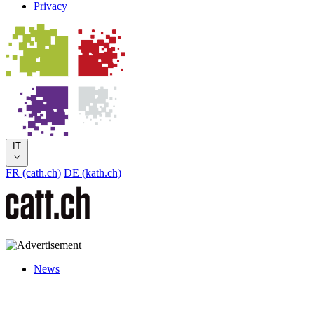
Privacy
IT
FR (cath.ch)
DE (kath.ch)
News