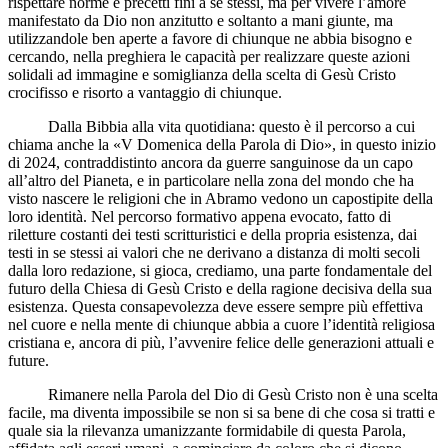
rispettare norme e precetti fini a se stessi, ma per vivere l’amore
manifestato da Dio non anzitutto e soltanto a mani giunte, ma
utilizzandole ben aperte a favore di chiunque ne abbia bisogno e
cercando, nella preghiera le capacità per realizzare queste azioni
solidali ad immagine e somiglianza della scelta di Gesù Cristo
crocifisso e risorto a vantaggio di chiunque.
Dalla Bibbia alla vita quotidiana: questo è il percorso a cui
chiama anche la «V Domenica della Parola di Dio», in questo inizio
di 2024, contraddistinto ancora da guerre sanguinose da un capo
all’altro del Pianeta, e in particolare nella zona del mondo che ha
visto nascere le religioni che in Abramo vedono un capostipite della
loro identità. Nel percorso formativo appena evocato, fatto di
riletture costanti dei testi scritturistici e della propria esistenza, dai
testi in se stessi ai valori che ne derivano a distanza di molti secoli
dalla loro redazione, si gioca, crediamo, una parte fondamentale del
futuro della Chiesa di Gesù Cristo e della ragione decisiva della sua
esistenza. Questa consapevolezza deve essere sempre più effettiva
nel cuore e nella mente di chiunque abbia a cuore l’identità religiosa
cristiana e, ancora di più, l’avvenire felice delle generazioni attuali e
future.
Rimanere nella Parola del Dio di Gesù Cristo non è una scelta
facile, ma diventa impossibile se non si sa bene di che cosa si tratti e
quale sia la rilevanza umanizzante formidabile di questa Parola,