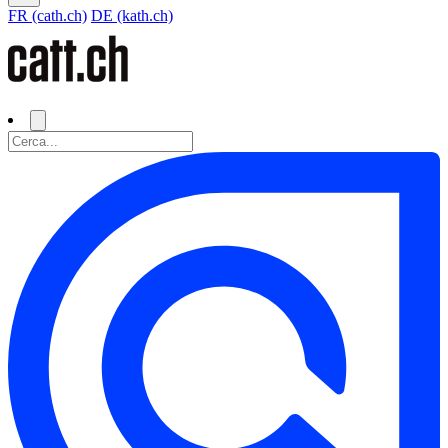
FR (cath.ch)
DE (kath.ch)