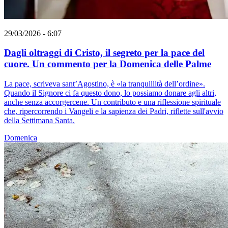
29/03/2026 - 6:07
Dagli oltraggi di Cristo, il segreto per la pace del
cuore. Un commento per la Domenica delle Palme
La pace, scriveva sant’Agostino, è «la tranquillità dell’ordine».
Quando il Signore ci fa questo dono, lo possiamo donare agli altri,
anche senza accorgercene. Un contributo e una riflessione spirituale
che, ripercorrendo i Vangeli e la sapienza dei Padri, riflette sull'avvio
della Settimana Santa.
Domenica