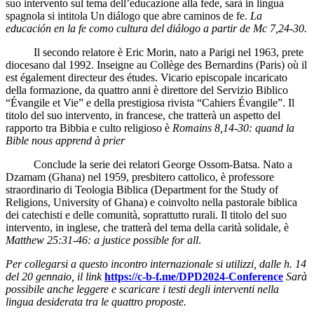
suo intervento sul tema dell’educazione alla fede, sarà in lingua
spagnola si intitola Un diálogo que abre caminos de fe.
La
educación en la fe como cultura del diálogo a partir de Mc 7,24-30.
Il secondo relatore è Eric Morin, nato a Parigi nel 1963, prete
diocesano dal 1992. Inseigne au Collège des Bernardins (Paris) où il
est également directeur des études. Vicario episcopale incaricato
della formazione, da quattro anni è direttore del Servizio Biblico
“Évangile et Vie” e della prestigiosa rivista “Cahiers Évangile”. Il
titolo del suo intervento, in francese, che tratterà un aspetto del
rapporto tra Bibbia e culto religioso è
Romains 8,14-30: quand la
Bible nous apprend à prier
Conclude la serie dei relatori George Ossom-Batsa. Nato a
Dzamam (Ghana) nel 1959, presbitero cattolico, è professore
straordinario di Teologia Biblica (Department for the Study of
Religions, University of Ghana) e coinvolto nella pastorale biblica
dei catechisti e delle comunità, soprattutto rurali. Il titolo del suo
intervento, in inglese, che tratterà del tema della carità solidale, è
Matthew 25:31-46: a justice possible for all
.
Per collegarsi a questo incontro internazionale si utilizzi, dalle h. 14
del 20 gennaio, il link
https://c-b-f.me/DPD2024-Conference
Sarà
possibile anche leggere e scaricare i testi degli interventi nella
lingua desiderata tra le quattro proposte.