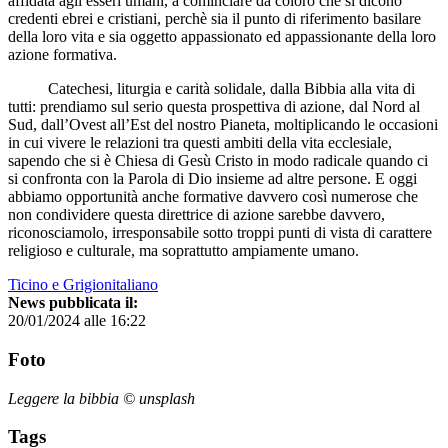
affidata agli esseri umani, a cominciare da coloro che si dicono
credenti ebrei e cristiani, perchè sia il punto di riferimento basilare
della loro vita e sia oggetto appassionato ed appassionante della loro
azione formativa.
Catechesi, liturgia e carità solidale, dalla Bibbia alla vita di
tutti: prendiamo sul serio questa prospettiva di azione, dal Nord al
Sud, dall’Ovest all’Est del nostro Pianeta, moltiplicando le occasioni
in cui vivere le relazioni tra questi ambiti della vita ecclesiale,
sapendo che si è Chiesa di Gesù Cristo in modo radicale quando ci
si confronta con la Parola di Dio insieme ad altre persone. E oggi
abbiamo opportunità anche formative davvero così numerose che
non condividere questa direttrice di azione sarebbe davvero,
riconosciamolo, irresponsabile sotto troppi punti di vista di carattere
religioso e culturale, ma soprattutto ampiamente umano.
Ticino e Grigionitaliano
News pubblicata il:
20/01/2024 alle 16:22
Foto
Leggere la bibbia © unsplash
Tags