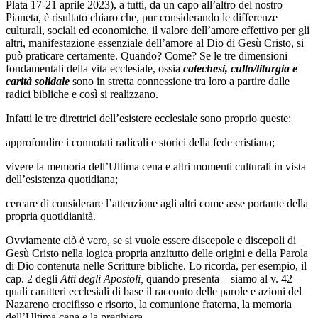
Plata 17-21 aprile 2023), a tutti, da un capo all’altro del nostro
Pianeta, è risultato chiaro che, pur considerando le differenze
culturali, sociali ed economiche, il valore dell’amore effettivo per gli
altri, manifestazione essenziale dell’amore al Dio di Gesù Cristo, si
può praticare certamente. Quando? Come? Se le tre dimensioni
fondamentali della vita ecclesiale, ossia
catechesi, culto/liturgia e
carità solidale
sono in stretta connessione tra loro a partire dalle
radici bibliche e così si realizzano.
Infatti le tre direttrici dell’esistere ecclesiale sono proprio queste:
approfondire i connotati radicali e storici della fede cristiana;
vivere la memoria dell’Ultima cena e altri momenti culturali in vista
dell’esistenza quotidiana;
cercare di considerare l’attenzione agli altri come asse portante della
propria quotidianità.
Ovviamente ciò è vero, se si vuole essere discepole e discepoli di
Gesù Cristo nella logica propria anzitutto delle origini e della Parola
di Dio contenuta nelle Scritture bibliche. Lo ricorda, per esempio, il
cap. 2 degli
Atti degli Apostoli,
quando presenta – siamo al v. 42 –
quali caratteri ecclesiali di base il racconto delle parole e azioni del
Nazareno crocifisso e risorto, la comunione fraterna, la memoria
dell’Ultima cena e la preghiera.