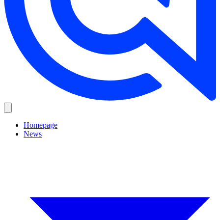
Homepage
News