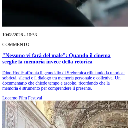
10/08/2026 - 10:53
COMMENTO
"Nessuno vi farà del male": Quando il cinema
sceglie la memoria invece della retorica
Dino Hodić affronta il genocidio di Srebrenica rifiutando la retorica:
sobrietà, silenzi e il dialogo tra memoria personale e collettiva. Un
documentario che chiede tempo e ascolto, ricordando che la
memoria è strumento per comprendere il presente.
Locarno
Film
Festival