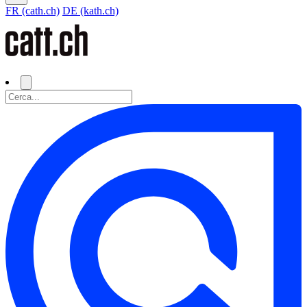
FR (cath.ch)
DE (kath.ch)