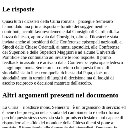
Le risposte
Quasi tutti i dicasteri della Curia romana - prosegue Semeraro -
hanno dato una prima risposta e fornito dei suggerimenti e
contributi, accolti favorevolemente dal Consiglio di Cardinali. La
bozza del testo, approvata dal Consiglio, oltre ai Dicasteri è stata
inviata anche ai presidenti delle Conferenze episcopali nazionali, ai
Sinodi delle Chiese Orientali, ai nunzi apostolici, alle Conferenze
dei Superiori e delle Superiori Maggiori e ad alcune Università
Pontificie che continuano ad inviare le loro risposte. Il primo
feedback in assoluto è arrivato dalla Conferenza episcopale tedesca
– aggiunge mons. Semeraro – convinto che questa forma di
sinodalità sia in linea con quella richiesta dal Papa, cioè una
sinodalità non in termini di luoghi di decisione ma di luoghi di
ascolto reciproco e decisioni maturate dall'ascolto.
Altri argomenti presenti nel documento
La Curia – ribadisce mons. Semeraro - è un organismo di servizio ed
è bene che prosegua nella strada del cambiamento e della riforma
perché questo stesso servizio sia in primis ecclesiale e poi capace di
rispondere alle sfide del mondo e della Chiesa di cui si pone a
servizio. Rispondendo alle domande dei giornalisti, Semeraro fa