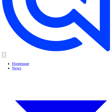
Homepage
News