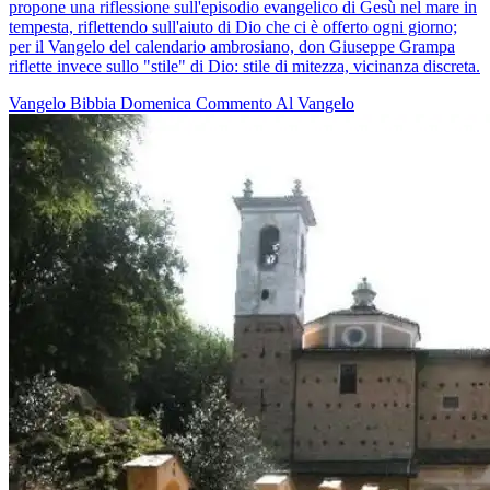
propone una riflessione sull'episodio evangelico di Gesù nel mare in
tempesta, riflettendo sull'aiuto di Dio che ci è offerto ogni giorno;
per il Vangelo del calendario ambrosiano, don Giuseppe Grampa
riflette invece sullo "stile" di Dio: stile di mitezza, vicinanza discreta.
Vangelo
Bibbia
Domenica
Commento Al Vangelo