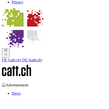
Privacy
IT
FR (cath.ch)
DE (kath.ch)
News