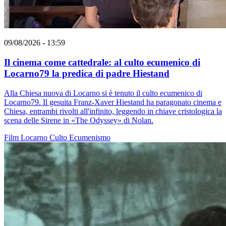
09/08/2026 - 13:59
Il cinema come cattedrale: al culto ecumenico di
Locarno79 la predica di padre Hiestand
Alla Chiesa nuova di Locarno si è tenuto il culto ecumenico di
Locarno79. Il gesuita Franz-Xaver Hiestand ha paragonato cinema e
Chiesa, entrambi rivolti all'infinito, leggendo in chiave cristologica la
scena delle Sirene in «The Odyssey» di Nolan.
Film
Locarno
Culto
Ecumenismo