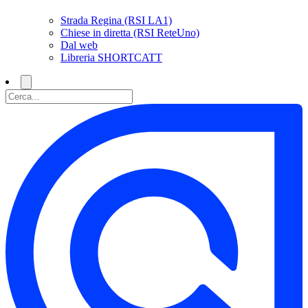
Strada Regina (RSI LA1)
Chiese in diretta (RSI ReteUno)
Dal web
Libreria SHORTCATT