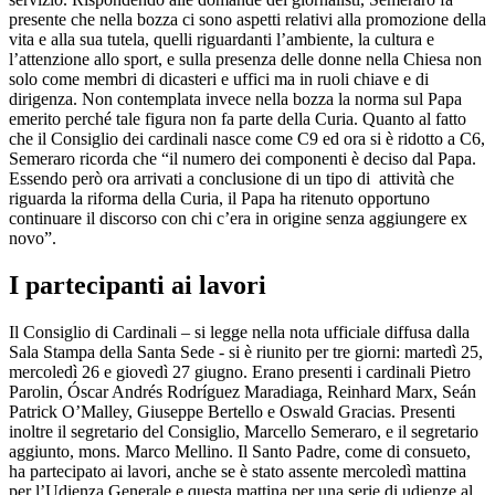
presente che nella bozza ci sono aspetti relativi alla promozione della
vita e alla sua tutela, quelli riguardanti l’ambiente, la cultura e
l’attenzione allo sport, e sulla presenza delle donne nella Chiesa non
solo come membri di dicasteri e uffici ma in ruoli chiave e di
dirigenza. Non contemplata invece nella bozza la norma sul Papa
emerito perché tale figura non fa parte della Curia. Quanto al fatto
che il Consiglio dei cardinali nasce come C9 ed ora si è ridotto a C6,
Semeraro ricorda che “il numero dei componenti è deciso dal Papa.
Essendo però ora arrivati a conclusione di un tipo di attività che
riguarda la riforma della Curia, il Papa ha ritenuto opportuno
continuare il discorso con chi c’era in origine senza aggiungere ex
novo”.
I partecipanti ai lavori
Il Consiglio di Cardinali – si legge nella nota ufficiale diffusa dalla
Sala Stampa della Santa Sede - si è riunito per tre giorni: martedì 25,
mercoledì 26 e giovedì 27 giugno. Erano presenti i cardinali Pietro
Parolin, Óscar Andrés Rodríguez Maradiaga, Reinhard Marx, Seán
Patrick O’Malley, Giuseppe Bertello e Oswald Gracias. Presenti
inoltre il segretario del Consiglio, Marcello Semeraro, e il segretario
aggiunto, mons. Marco Mellino. Il Santo Padre, come di consueto,
ha partecipato ai lavori, anche se è stato assente mercoledì mattina
per l’Udienza Generale e questa mattina per una serie di udienze al