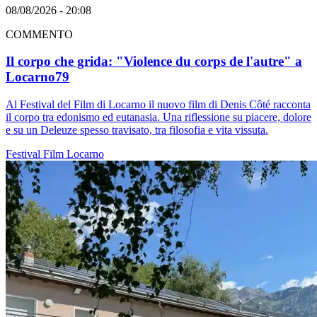
08/08/2026 - 20:08
COMMENTO
Il corpo che grida: "Violence du corps de l'autre" a
Locarno79
Al Festival del Film di Locarno il nuovo film di Denis Côté racconta
il corpo tra edonismo ed eutanasia. Una riflessione su piacere, dolore
e su un Deleuze spesso travisato, tra filosofia e vita vissuta.
Festival
Film
Locarno