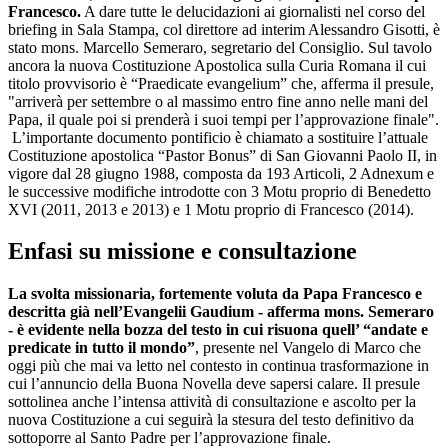
Francesco.
A dare tutte le delucidazioni ai giornalisti nel corso del
briefing in Sala Stampa, col direttore ad interim Alessandro Gisotti, è
stato mons. Marcello Semeraro, segretario del Consiglio. Sul tavolo
ancora la nuova Costituzione Apostolica sulla Curia Romana il cui
titolo provvisorio è “Praedicate evangelium” che, afferma il presule,
"arriverà per settembre o al massimo entro fine anno nelle mani del
Papa, il quale poi si prenderà i suoi tempi per l’approvazione finale".
L’importante documento pontificio è chiamato a sostituire l’attuale
Costituzione apostolica “Pastor Bonus” di San Giovanni Paolo II, in
vigore dal 28 giugno 1988, composta da 193 Articoli, 2 Adnexum e
le successive modifiche introdotte con 3 Motu proprio di Benedetto
XVI (2011, 2013 e 2013) e 1 Motu proprio di Francesco (2014).
Enfasi su missione e consultazione
La svolta missionaria, fortemente voluta da Papa Francesco e
descritta già nell’Evangelii Gaudium - afferma mons. Semeraro
- è evidente nella bozza del testo in cui risuona quell’ “andate e
predicate in tutto il mondo”
, presente nel Vangelo di Marco che
oggi più che mai va letto nel contesto in continua trasformazione in
cui l’annuncio della Buona Novella deve sapersi calare. Il presule
sottolinea anche l’intensa attività di consultazione e ascolto per la
nuova Costituzione a cui seguirà la stesura del testo definitivo da
sottoporre al Santo Padre per l’approvazione finale.