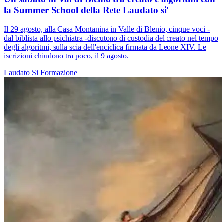
la Summer School della Rete Laudato si'
Il 29 agosto, alla Casa Montanina in Valle di Blenio, cinque voci -
dal biblista allo psichiatra -discutono di custodia del creato nel tempo
degli algoritmi, sulla scia dell'enciclica firmata da Leone XIV. Le
iscrizioni chiudono tra poco, il 9 agosto.
Laudato Si
Formazione