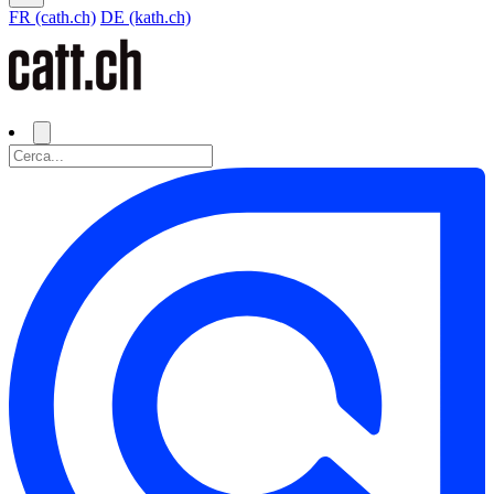
FR (cath.ch)
DE (kath.ch)