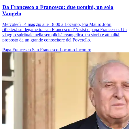
Da Francesco a Francesco: due uomini, un solo
Vangelo
Mercoledì 14 maggio alle 18.00 a Locarno, Fra Mauro Jöhri
rifletterà sul legame tra san Francesco d’Assisi e papa Francesco. Un
viaggio spirituale nella semplicità evangelica, tra storia e attualità,
proposto da un grande conoscitore del Poverello.
Papa Francesco
San Francesco
Locarno
Incontro