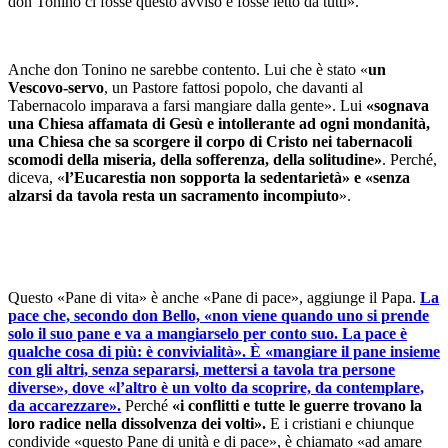
don Tonino ci fosse questo avviso e fosse letto da tutti».
Anche don Tonino ne sarebbe contento. Lui che è stato «
un
Vescovo-servo
, un Pastore fattosi popolo, che davanti al
Tabernacolo imparava a farsi mangiare dalla gente». Lui
«sognava
una Chiesa affamata di Gesù e intollerante ad ogni mondanità,
una Chiesa che sa scorgere il corpo di Cristo nei tabernacoli
scomodi della miseria, della sofferenza, della solitudine»
. Perché,
diceva, «
l’Eucarestia non sopporta la sedentarietà» e «senza
alzarsi da tavola resta un sacramento incompiuto
».
Questo «Pane di vita» è anche «Pane di pace», aggiunge il Papa.
La
pace che, secondo don Bello, «non viene quando uno si prende
solo il suo pane e va a mangiarselo per conto suo. La pace è
qualche cosa di più: è convivialità». È «mangiare il pane insieme
con gli altri, senza separarsi, mettersi a tavola tra persone
diverse», dove «l’altro è un volto da scoprire, da contemplare,
da accarezzare».
Perché
«i conflitti e tutte le guerre trovano la
loro radice nella dissolvenza dei volti».
E i cristiani e chiunque
condivide «questo Pane di unità e di pace», è chiamato «ad amare