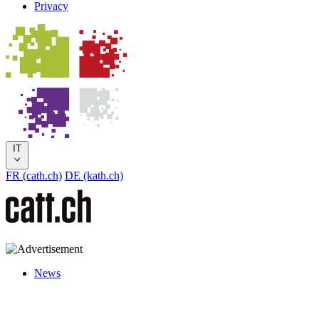
Privacy
IT
FR (cath.ch)
DE (kath.ch)
News