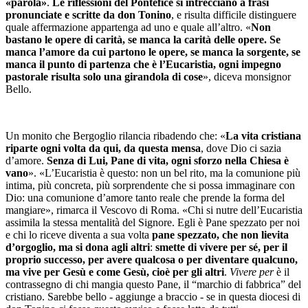
«parola»
.
Le riflessioni del Pontefice si intrecciano a frasi
pronunciate e scritte da don Tonino
, e risulta difficile distinguere
quale affermazione appartenga ad uno e quale all’altro. «
Non
bastano le opere di carità, se manca la carità delle opere. Se
manca l’amore da cui partono le opere, se manca la sorgente, se
manca il punto di partenza che è l’Eucaristia, ogni impegno
pastorale risulta solo una girandola di cose
», diceva monsignor
Bello.
Un monito che Bergoglio rilancia ribadendo che: «
La vita cristiana
riparte ogni volta da qui, da questa mensa
, dove Dio ci sazia
d’amore.
Senza di Lui, Pane di vita, ogni sforzo nella Chiesa è
vano
». «L’Eucaristia è questo: non un bel rito, ma la comunione più
intima, più concreta, più sorprendente che si possa immaginare con
Dio: una comunione d’amore tanto reale che prende la forma del
mangiare», rimarca il Vescovo di Roma. «Chi si nutre dell’Eucaristia
assimila la stessa mentalità del Signore. Egli è Pane spezzato per noi
e chi lo riceve diventa a sua volta
pane spezzato, che
non lievita
d’orgoglio, ma si dona agli altri
:
smette di vivere per sé, per il
proprio successo, per avere qualcosa o per diventare qualcuno,
ma vive per Gesù e come Gesù, cioè per gli altri
.
Vivere per
è il
contrassegno di chi mangia questo Pane, il “marchio di fabbrica” del
cristiano. Sarebbe bello - aggiunge a braccio - se in questa diocesi di