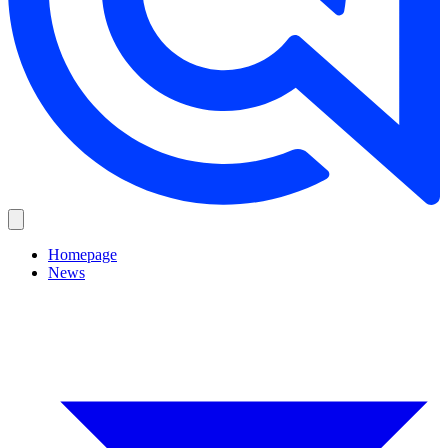
Homepage
News