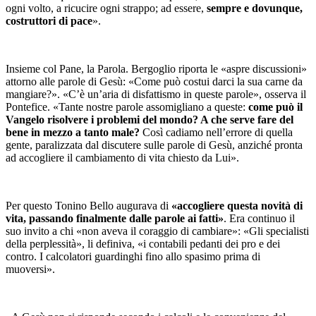
ogni volto, a ricucire ogni strappo; ad essere,
sempre e dovunque,
costruttori di pace
».
Insieme col Pane, la Parola. Bergoglio riporta le «aspre discussioni»
attorno alle parole di Gesù: «Come può costui darci la sua carne da
mangiare?». «C’è un’aria di disfattismo in queste parole», osserva il
Pontefice. «Tante nostre parole assomigliano a queste:
come può il
Vangelo risolvere i problemi del mondo? A che serve fare del
bene in mezzo a tanto male?
Così cadiamo nell’errore di quella
gente, paralizzata dal discutere sulle parole di Gesù, anziché pronta
ad accogliere il cambiamento di vita chiesto da Lui».
Per questo Tonino Bello augurava di
«accogliere questa novità di
vita, passando finalmente dalle parole ai fatti»
. Era continuo il
suo invito a chi «non aveva il coraggio di cambiare»: «Gli specialisti
della perplessità», li definiva, «i contabili pedanti dei pro e dei
contro. I calcolatori guardinghi fino allo spasimo prima di
muoversi».