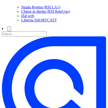
Strada Regina (RSI LA1)
Chiese in diretta (RSI ReteUno)
Dal web
Libreria SHORTCATT