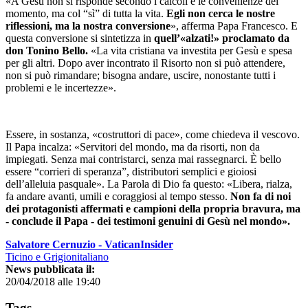
«A Gesù non si risponde secondo i calcoli e le convenienze del
momento, ma col “sì” di tutta la vita.
Egli non cerca le nostre
riflessioni, ma la nostra conversione
», afferma Papa Francesco. E
questa conversione si sintetizza in
quell’«alzati!» proclamato da
don Tonino Bello.
«La vita cristiana va investita per Gesù e spesa
per gli altri. Dopo aver incontrato il Risorto non si può attendere,
non si può rimandare; bisogna andare, uscire, nonostante tutti i
problemi e le incertezze».
Essere, in sostanza, «costruttori di pace», come chiedeva il vescovo.
Il Papa incalza: «Servitori del mondo, ma da risorti, non da
impiegati. Senza mai contristarci, senza mai rassegnarci. È bello
essere “corrieri di speranza”, distributori semplici e gioiosi
dell’alleluia pasquale». La Parola di Dio fa questo: «Libera, rialza,
fa andare avanti, umili e coraggiosi al tempo stesso.
Non fa di noi
dei protagonisti affermati e campioni della propria bravura, ma
- conclude il Papa - dei testimoni genuini di Gesù nel mondo».
Salvatore Cernuzio - VaticanInsider
Ticino e Grigionitaliano
News pubblicata il:
20/04/2018 alle 19:40
Tags