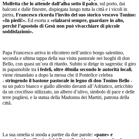
Molfetta che lo attende dall’alba sotto il palco
, sul porto, dai
balconi e dalle finestre, dispiegata lungo tutta la città e i vicoli in
pietra,
Francesco ricorda l’invito del suo storico vescovo Tonino:
«In piedi!».
Ed esorta a
«rialzarsi sempre, guardare in alto,
perché l’apostolo di Gesù non può vivacchiare di piccole
soddisfazioni».
Papa Francesco arriva in elicottero nell’antico borgo salentino,
seconda e ultima tappa della sua visita pastorale nei luoghi di don
Bello, con quasi un’ora di ritardo. Subito si dirige in sagrestia: il giro
in papamobile tra
i fedeli, oltre 40mila secondo le autorità locali
,
viene rimandato a dopo la messa che il Pontefice celebra
-
stringendo il bastone pastorale in legno di don Tonino Bello
-
su un palco bianco e giallo allestito davanti all’Adriatico, arricchito
da un crocifisso stilizzato, un albero d’ulivo, simbolo di pace e delle
terre pugliesi, e la statua della Madonna dei Martiri, patrona della
città.
La sua omelia si snoda a partire da due parole:
«pane» e