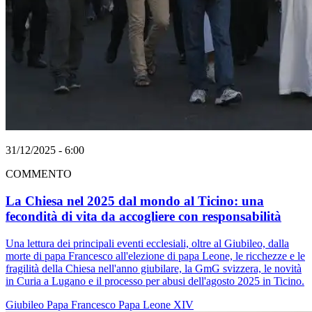
31/12/2025 - 6:00
COMMENTO
La Chiesa nel 2025 dal mondo al Ticino: una
fecondità di vita da accogliere con responsabilità
Una lettura dei principali eventi ecclesiali, oltre al Giubileo, dalla
morte di papa Francesco all'elezione di papa Leone, le ricchezze e le
fragilità della Chiesa nell'anno giubilare, la GmG svizzera, le novità
in Curia a Lugano e il processo per abusi dell'agosto 2025 in Ticino.
Giubileo
Papa Francesco
Papa Leone XIV