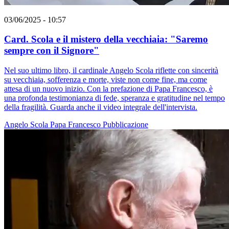
03/06/2025 - 10:57
Card. Scola e il mistero della vecchiaia: "Saremo
sempre con il Signore"
Nel suo ultimo libro, il cardinale Angelo Scola riflette con sincerità
su vecchiaia, sofferenza e morte, viste non come fine, ma come
attesa di un nuovo inizio. Con la prefazione di Papa Francesco, è
una profonda testimonianza di fede, speranza e gratitudine nel tempo
della fragilità. Guarda anche il video integrale dell'intervista.
Angelo Scola
Papa Francesco
Pubblicazione