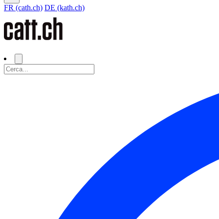
FR (cath.ch)
DE (kath.ch)