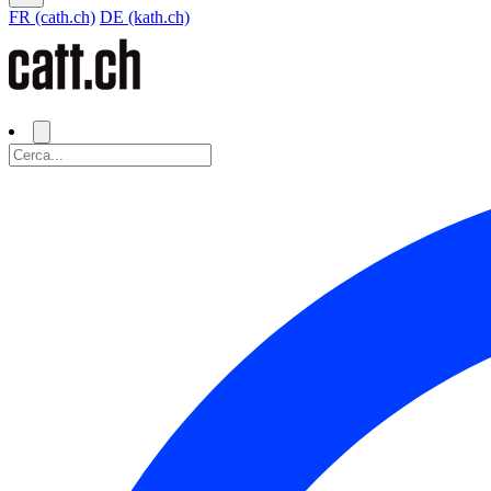
FR (cath.ch)
DE (kath.ch)