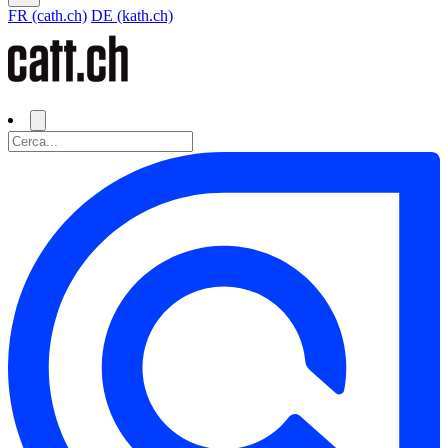
FR (cath.ch)
DE (kath.ch)