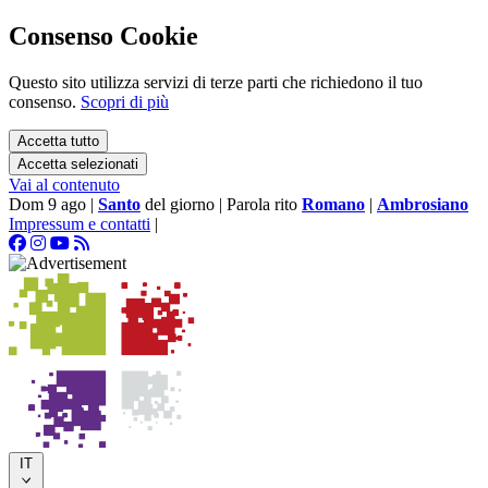
Consenso Cookie
Questo sito utilizza servizi di terze parti che richiedono il tuo
consenso.
Scopri di più
Accetta tutto
Accetta selezionati
Vai al contenuto
Dom 9 ago
|
Santo
del giorno
|
Parola rito
Romano
|
Ambrosiano
Impressum e contatti
|
IT