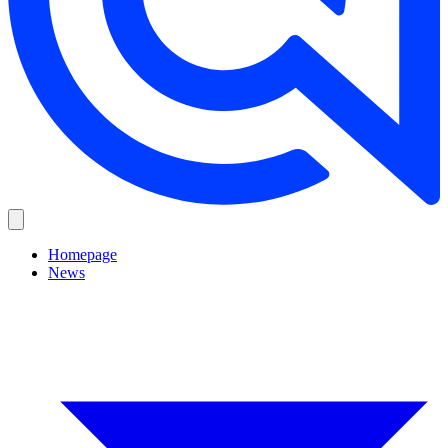
Homepage
News