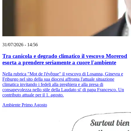
31/07/2026 - 14:56
Tra canicola e degrado climatico il vescovo Morerod
esorta a prendere seriamente a cuore l'ambiente
Nella rubrica "Mot de l'évêque" il vescovo di Losanna, Ginevra e
Friburgo nel sito della sua diocesi affronta l'attuale situazione
climatica invitando i fedeli alla preghiera e alla presa di
consapevolezza nello stile della Laudato si' di papa Francesco. Un
contributo attuale per il 1. agosto.
Ambiente
Primo Agosto