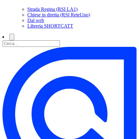
Strada Regina (RSI LA1)
Chiese in diretta (RSI ReteUno)
Dal web
Libreria SHORTCATT