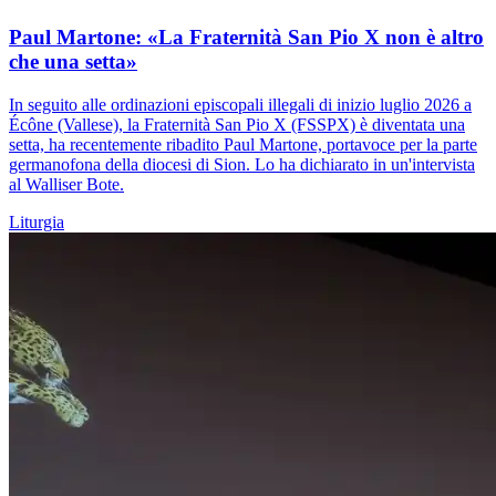
Paul Martone: «La Fraternità San Pio X non è altro
che una setta»
In seguito alle ordinazioni episcopali illegali di inizio luglio 2026 a
Écône (Vallese), la Fraternità San Pio X (FSSPX) è diventata una
setta, ha recentemente ribadito Paul Martone, portavoce per la parte
germanofona della diocesi di Sion. Lo ha dichiarato in un'intervista
al Walliser Bote.
Liturgia