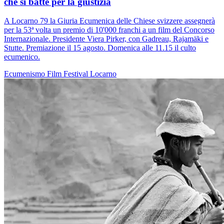
che si batte per la giustizia
A Locarno 79 la Giuria Ecumenica delle Chiese svizzere assegnerà
per la 53ª volta un premio di 10'000 franchi a un film del Concorso
Internazionale. Presidente Viera Pirker, con Gadreau, Rajamäki e
Stutte. Premiazione il 15 agosto. Domenica alle 11.15 il culto
ecumenico.
Ecumenismo
Film
Festival
Locarno