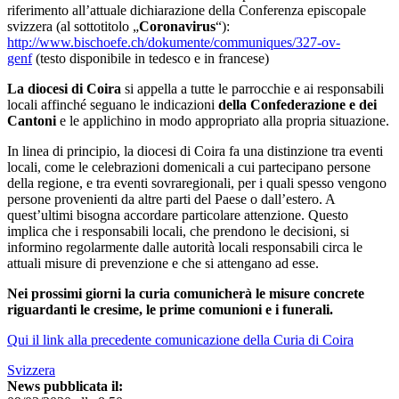
riferimento all’attuale dichiarazione della Conferenza episcopale
svizzera (al sottotitolo „
Coronavirus
“):
http://www.bischoefe.ch/dokumente/communiques/327-ov-
genf
(testo disponibile in tedesco e in francese)
La diocesi di Coira
si appella a tutte le parrocchie e ai responsabili
locali affinché seguano le indicazioni
della Confederazione e dei
Cantoni
e le applichino in modo appropriato alla propria situazione.
In linea di principio, la diocesi di Coira fa una distinzione tra eventi
locali, come le celebrazioni domenicali a cui partecipano persone
della regione, e tra eventi sovraregionali, per i quali spesso vengono
persone provenienti da altre parti del Paese o dall’estero. A
quest’ultimi bisogna accordare particolare attenzione. Questo
implica che i responsabili locali, che prendono le decisioni, si
informino regolarmente dalle autorità locali responsabili circa le
attuali misure di prevenzione e che si attengano ad esse.
Nei prossimi giorni la curia comunicherà le misure concrete
riguardanti le cresime, le prime comunioni e i funerali.
Qui il link alla precedente comunicazione della Curia di Coira
Svizzera
News pubblicata il: