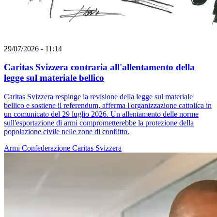
29/07/2026 - 11:14
Caritas Svizzera contraria all'allentamento della
legge sul materiale bellico
Caritas Svizzera respinge la revisione della legge sul materiale
bellico e sostiene il referendum, afferma l'organizzazione cattolica in
un comunicato del 29 luglio 2026. Un allentamento delle norme
sull'esportazione di armi comprometterebbe la protezione della
popolazione civile nelle zone di conflitto.
Armi
Confederazione
Caritas Svizzera