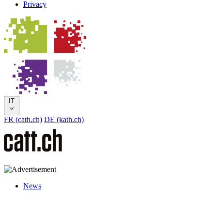
Privacy
IT
FR (cath.ch)
DE (kath.ch)
News