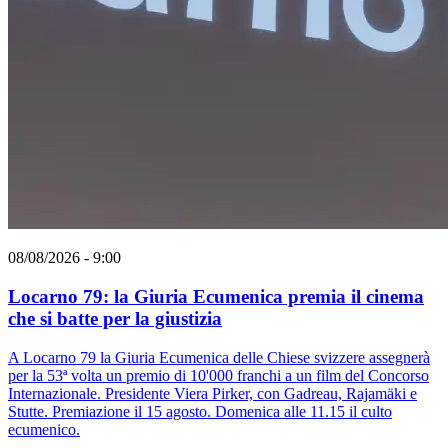
08/08/2026 - 9:00
Locarno 79: la Giuria Ecumenica premia il cinema
che si batte per la giustizia
A Locarno 79 la Giuria Ecumenica delle Chiese svizzere assegnerà
per la 53ª volta un premio di 10'000 franchi a un film del Concorso
Internazionale. Presidente Viera Pirker, con Gadreau, Rajamäki e
Stutte. Premiazione il 15 agosto. Domenica alle 11.15 il culto
ecumenico.