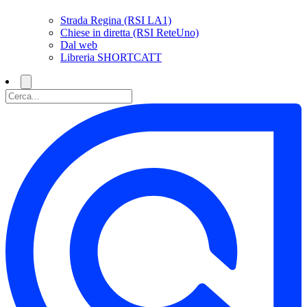
Strada Regina (RSI LA1)
Chiese in diretta (RSI ReteUno)
Dal web
Libreria SHORTCATT