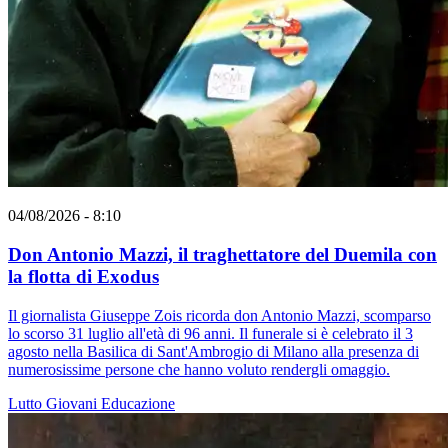
04/08/2026 - 8:10
Don Antonio Mazzi, il traghettatore del Duemila con
la flotta di Exodus
Il giornalista Giuseppe Zois ricorda don Antonio Mazzi, scomparso
lo scorso 31 luglio all'età di 96 anni. Il funerale si è celebrato il 3
agosto nella Basilica di Sant'Ambrogio di Milano alla presenza di
numerosissime persone che hanno voluto rendergli omaggio.
Lutto
Giovani
Educazione