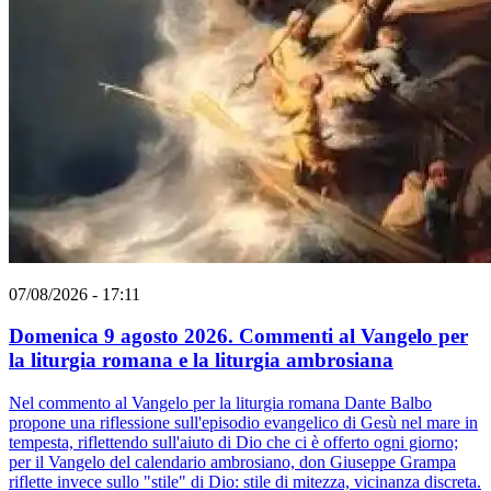
07/08/2026 - 17:11
Domenica 9 agosto 2026. Commenti al Vangelo per
la liturgia romana e la liturgia ambrosiana
Nel commento al Vangelo per la liturgia romana Dante Balbo
propone una riflessione sull'episodio evangelico di Gesù nel mare in
tempesta, riflettendo sull'aiuto di Dio che ci è offerto ogni giorno;
per il Vangelo del calendario ambrosiano, don Giuseppe Grampa
riflette invece sullo "stile" di Dio: stile di mitezza, vicinanza discreta.