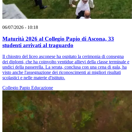
06/07/2026 - 10:18
Maturità 2026 al Collegio Papio di Ascona, 33
studenti arrivati al traguardo
Il chiostro del liceo asconese ha ospitato la cerimonia di consegna
dei diplomi, che ha coinvolto ventidue allievi della classe terminale e
undici della passerella. La serata, conclusa con una cena di gala, ha
visto anche l'assegnazione dei riconoscimenti ai migliori risultati
scolastici e nelle materie d'istituto.
Collegio Papio
Educazione