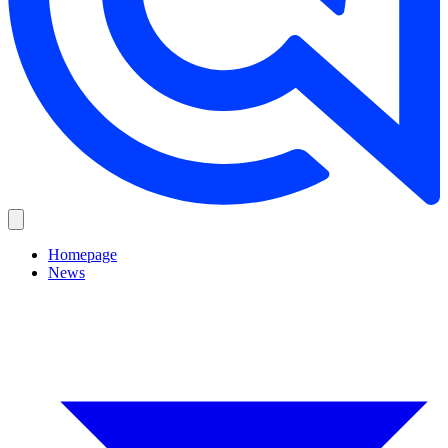
Homepage
News