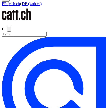
FR (cath.ch)
DE (kath.ch)