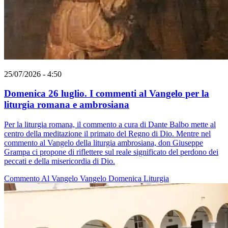
25/07/2026 - 4:50
Domenica 26 luglio. I commenti al Vangelo per la
liturgia romana e ambrosiana
Per la liturgia romana, il commento a cura di Dante Balbo mette al
centro della meditazione il primato del Regno di Dio. Mentre nel
commento al Vangelo della liturgia ambrosiana, don Giuseppe
Grampa ci propone di riflettere sul reale significato del perdono dei
peccati e della misericordia di Dio.
Commento Al Vangelo
Vangelo
Domenica
Liturgia