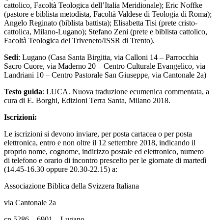
cattolico, Facoltà Teologica dell’Italia Meridionale); Eric Noffke
(pastore e biblista metodista, Facoltà Valdese di Teologia di Roma);
Angelo Reginato (biblista battista); Elisabetta Tisi (prete cristo-
cattolica, Milano-Lugano); Stefano Zeni (prete e biblista cattolico,
Facoltà Teologica del Triveneto/ISSR di Trento).
Sedi
: Lugano (Casa Santa Birgitta, via Calloni 14 – Parrocchia
Sacro Cuore, via Maderno 20 – Centro Culturale Evangelico, via
Landriani 10 – Centro Pastorale San Giuseppe, via Cantonale 2a)
Testo guida
: LUCA. Nuova traduzione ecumenica commentata, a
cura di E. Borghi, Edizioni Terra Santa, Milano 2018.
Iscrizioni:
Le iscrizioni si devono inviare, per posta cartacea o per posta
elettronica, entro e non oltre il 12 settembre 2018, indicando il
proprio nome, cognome, indirizzo postale ed elettronico, numero
di telefono e orario di incontro prescelto per le giornate di martedì
(14.45-16.30 oppure 20.30-22.15) a:
Associazione Biblica della Svizzera Italiana
via Cantonale 2a
cp 5286 – 6901 – Lugano