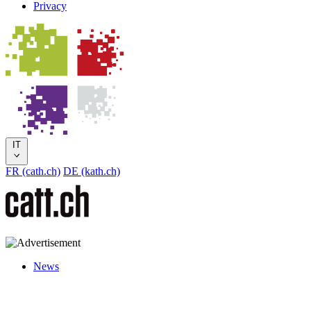
Privacy
IT
FR (cath.ch)
DE (kath.ch)
News