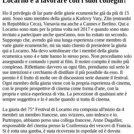
Locarno e a lavorare con i suoi colleghi?
Ho il privilegio di far parte delle giurie ecumeniche già da più di 15
anni. Sono stato membro della giuria a Karlovy Vary, Zlin (entrambi
in Repubblica Ceca), Varsavia ma anche a Cannes e Berlino. Qui a
Locarno sono stato per la prima volta nel 2017 e quando sono stato
invitato a partecipare anche quest'anno, non ho esitato un secondo.
Suppongo che, avendo già una lunga esperienza come membro di
varie giurie ecumeniche, mi sia stato chiesto di presiedere la giuria
qui a Locarno. Ma devo sottolineare che i membri della giuria
ecumenica sono 4 e tutte hanno lo stesso peso. Non procediamo solo
assegnando e contando i punti ai film. Il nostro compito è molto più
complesso. Riflettiamo davvero su ogni film, prendiamo sul serio le
sue intenzioni e cerchiamo di distillare il più possibile da esso. Il
premio è il frutto di molte ore di discussioni serie durante il festival.
Ogni membro della giuria viene con la propria esperienza di cinema,
con le proprie prospettive di cinema come forma d'arte, con la
propria e unica esperienza di vita. La percezione di qualsiasi arte è
sempre soggettiva e lo è anche quando si tratta di cinema.
La giuria del 75° Festival di Locarno era composta all'inizio da 4
membri: un membro francese, uno svizzero, uno tedesco e io.
Purtroppo, abbiamo perso una collega francese, Anne Dagallier,
responsabile del cinema presso la Conferenza dei vescovi di Francia.
Si è rotta una gamba, è stata ricoverata in ospedale ed è dovuta