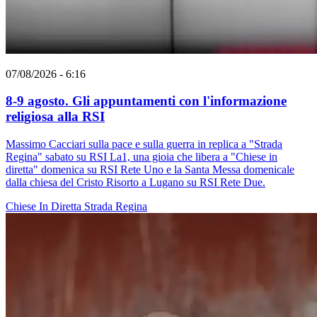
07/08/2026 - 6:16
8-9 agosto. Gli appuntamenti con l'informazione
religiosa alla RSI
Massimo Cacciari sulla pace e sulla guerra in replica a "Strada
Regina" sabato su RSI La1, una gioia che libera a "Chiese in
diretta" domenica su RSI Rete Uno e la Santa Messa domenicale
dalla chiesa del Cristo Risorto a Lugano su RSI Rete Due.
Chiese In Diretta
Strada Regina