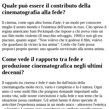
Quale può essere il contributo della
cinematografia alla fede?
Il cinema, come ogni altra forma d'arte, è un modo per conoscere
meglio il nostro mondo e l'esistenza dell'uomo in esso. Cito spesso il
regista americano Sam Peckinpah che rispose a chi aveva visto un
suo film molto violento (Il mucchio selvaggio, 1969) e non gli era
piaciuto, quanto segue: "Non volevo che ti godessi il film, volevo
che guardassi da vicino la tua anima". Credo che l'arte possa
proporci proprio questo: uno sguardo ravvicinato alla nostra anima.
Come vede il rapporto tra fede e
produzione cinematografica negli ultimi
decenni?
Il rapporto tra cinema e fede è stato fin dall'inizio della
cinematografia molto ricco, vario e complesso e lo è tuttora. Ogni
anno ci sono molti film che pongono domande importanti sulla
nostra vita, sulle nostre convinzioni e sulla fede e non temo che la
situazione possa cambiare. Gli artisti hanno il dono speciale di
arricchire l'esperienza umana in un modo unico - attraverso l'estetica
- e l'estetica è sempre stata considerata un attributo specificamente