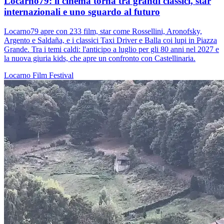
Locarno79: il cinema torna tra grandi classici, star
internazionali e uno sguardo al futuro
Locarno79 apre con 233 film, star come Rossellini, Aronofsky,
Argento e Saldaña, e i classici Taxi Driver e Balla coi lupi in Piazza
Grande. Tra i temi caldi: l'anticipo a luglio per gli 80 anni nel 2027 e
la nuova giuria kids, che apre un confronto con Castellinaria.
Locarno
Film
Festival