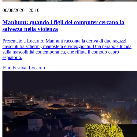
06/08/2026 - 20:10
Manhunt: quando i figli del computer cercano la
salvezza nella violenza
Presentato a Locarno, Manhunt racconta la deriva di due ragazzi
cresciuti tra schermi, manosfera e videogiochi. Una parabola lucida
sulla mascolinità contemporanea, che rifiuta il comodo capro
espiatorio.
Film
Festival
Locarno