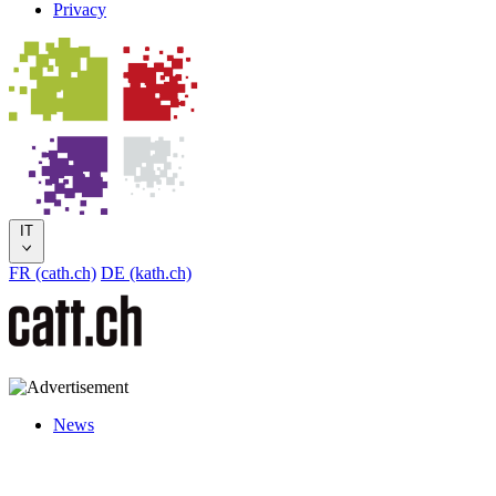
Privacy
IT
FR (cath.ch)
DE (kath.ch)
News