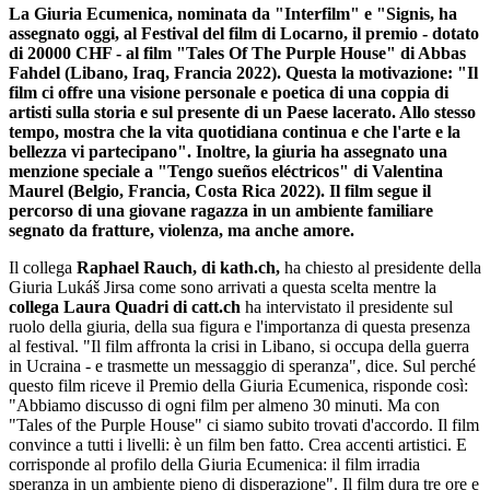
La Giuria Ecumenica, nominata da "Interfilm" e "Signis, ha
assegnato oggi, al Festival del film di Locarno, il premio - dotato
di 20000 CHF - al film "Tales Of The Purple House" di Abbas
Fahdel (Libano, Iraq, Francia 2022). Questa la motivazione: "Il
film ci offre una visione personale e poetica di una coppia di
artisti sulla storia e sul presente di un Paese lacerato. Allo stesso
tempo, mostra che la vita quotidiana continua e che l'arte e la
bellezza vi partecipano". Inoltre, la giuria ha assegnato una
menzione speciale a "Tengo sueños eléctricos" di Valentina
Maurel (Belgio, Francia, Costa Rica 2022). Il film segue il
percorso di una giovane ragazza in un ambiente familiare
segnato da fratture, violenza, ma anche amore.
Il collega
Raphael Rauch, di kath.ch,
ha chiesto al presidente della
Giuria Lukáš Jirsa come sono arrivati a questa scelta mentre la
collega Laura Quadri di catt.ch
ha intervistato il presidente sul
ruolo della giuria, della sua figura e l'importanza di questa presenza
al festival. "Il film affronta la crisi in Libano, si occupa della guerra
in Ucraina - e trasmette un messaggio di speranza", dice. Sul perché
questo film riceve il Premio della Giuria Ecumenica, risponde così:
"Abbiamo discusso di ogni film per almeno 30 minuti. Ma con
"Tales of the Purple House" ci siamo subito trovati d'accordo. Il film
convince a tutti i livelli: è un film ben fatto. Crea accenti artistici. E
corrisponde al profilo della Giuria Ecumenica: il film irradia
speranza in un ambiente pieno di disperazione". Il film dura tre ore e