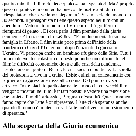
quattro minuti. "Il film richiede qualcosa agli spettatori. Ma è proprio
questo il punto: è in contraddizione con le nostre abitudini di
telespettatori, che si vedono spiegare in TV la miseria del mondo in
30 secondi. Il protagonista riflette questo aspetto nel film con un
aneddoto: "Vedo un terremoto in TV e corro al frigorifero a
riempirmi di gelato". Di cosa parla il film premiato dalla giuria
ecumenica? Lo racconta Lukáš Jirsa. "È un documentario su una
famiglia in Libano. Il film inizia poco prima dell'inizio della
pandemia di Covid 19 e termina dopo l'inizio della guerra in
Ucraina. Vi partecipa anche un bambino rifugiato dalla Siria. Tutti i
principali eventi e catastrofi di questo periodo sono affrontati nel
film: le difficoltà economiche dovute alla crisi della pandemia,
l'esplosione nel porto di Beirut, le crisi sociali e politiche. La sorella
del protagonista vive in Ucraina. Esiste quindi un collegamento con
la guerra di aggressione russa all'Ucraina. Dal punto di vista
artistico, "mi è piaciuto particolarmente il modo in cui vecchi film
vengono mostrati nel film: è infatti possibile vedere una televisione
che proietta film di Tarkovskij, Bergman e Yasujirō. Questi momenti
fanno capire che l'arte è onnipresente. L'arte ci dà speranza anche
quando il mondo è in piena crisi. L'arte può diventare uno strumento
di speranza."
Alla scoperta della Giuria ecumenica