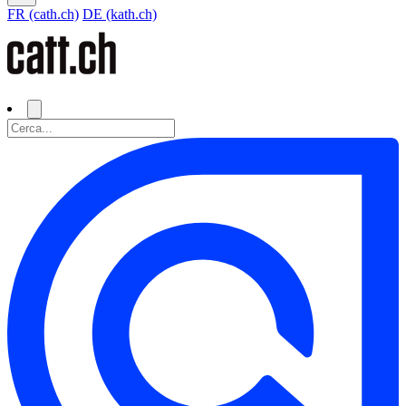
FR (cath.ch)
DE (kath.ch)