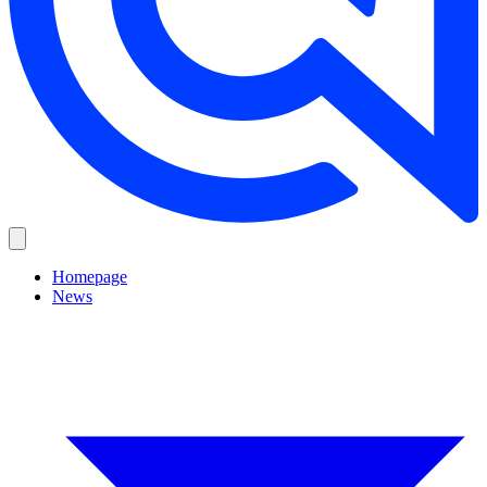
Homepage
News