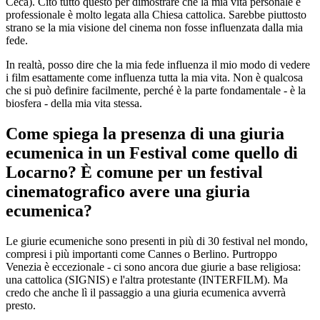
Ceca). Cito tutto questo per dimostrare che la mia vita personale e
professionale è molto legata alla Chiesa cattolica. Sarebbe piuttosto
strano se la mia visione del cinema non fosse influenzata dalla mia
fede.
In realtà, posso dire che la mia fede influenza il mio modo di vedere
i film esattamente come influenza tutta la mia vita. Non è qualcosa
che si può definire facilmente, perché è la parte fondamentale - è la
biosfera - della mia vita stessa.
Come spiega la presenza di una giuria
ecumenica in un Festival come quello di
Locarno? È comune per un festival
cinematografico avere una giuria
ecumenica?
Le giurie ecumeniche sono presenti in più di 30 festival nel mondo,
compresi i più importanti come Cannes o Berlino. Purtroppo
Venezia è eccezionale - ci sono ancora due giurie a base religiosa:
una cattolica (SIGNIS) e l'altra protestante (INTERFILM). Ma
credo che anche lì il passaggio a una giuria ecumenica avverrà
presto.