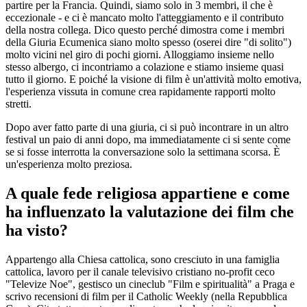
partire per la Francia. Quindi, siamo solo in 3 membri, il che è
eccezionale - e ci è mancato molto l'atteggiamento e il contributo
della nostra collega. Dico questo perché dimostra come i membri
della Giuria Ecumenica siano molto spesso (oserei dire "di solito")
molto vicini nel giro di pochi giorni. Alloggiamo insieme nello
stesso albergo, ci incontriamo a colazione e stiamo insieme quasi
tutto il giorno. E poiché la visione di film è un'attività molto emotiva,
l'esperienza vissuta in comune crea rapidamente rapporti molto
stretti.
Dopo aver fatto parte di una giuria, ci si può incontrare in un altro
festival un paio di anni dopo, ma immediatamente ci si sente come
se si fosse interrotta la conversazione solo la settimana scorsa. È
un'esperienza molto preziosa.
A quale fede religiosa appartiene e come
ha influenzato la valutazione dei film che
ha visto?
Appartengo alla Chiesa cattolica, sono cresciuto in una famiglia
cattolica, lavoro per il canale televisivo cristiano no-profit ceco
"Televize Noe", gestisco un cineclub "Film e spiritualità" a Praga e
scrivo recensioni di film per il Catholic Weekly (nella Repubblica