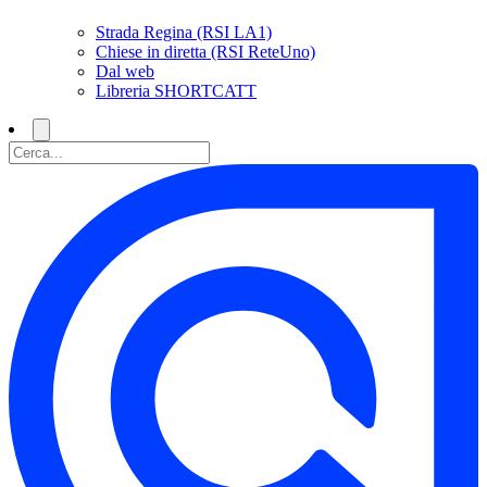
Strada Regina (RSI LA1)
Chiese in diretta (RSI ReteUno)
Dal web
Libreria SHORTCATT