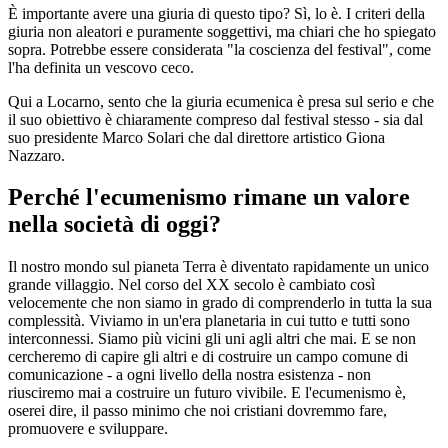
È importante avere una giuria di questo tipo? Sì, lo è. I criteri della
giuria non aleatori e puramente soggettivi, ma chiari che ho spiegato
sopra. Potrebbe essere considerata "la coscienza del festival", come
l'ha definita un vescovo ceco.
Qui a Locarno, sento che la giuria ecumenica è presa sul serio e che
il suo obiettivo è chiaramente compreso dal festival stesso - sia dal
suo presidente Marco Solari che dal direttore artistico Giona
Nazzaro.
Perché l'ecumenismo rimane un valore
nella società di oggi?
Il nostro mondo sul pianeta Terra è diventato rapidamente un unico
grande villaggio. Nel corso del XX secolo è cambiato così
velocemente che non siamo in grado di comprenderlo in tutta la sua
complessità. Viviamo in un'era planetaria in cui tutto e tutti sono
interconnessi. Siamo più vicini gli uni agli altri che mai. E se non
cercheremo di capire gli altri e di costruire un campo comune di
comunicazione - a ogni livello della nostra esistenza - non
riusciremo mai a costruire un futuro vivibile. E l'ecumenismo è,
oserei dire, il passo minimo che noi cristiani dovremmo fare,
promuovere e sviluppare.