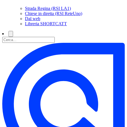
Strada Regina (RSI LA1)
Chiese in diretta (RSI ReteUno)
Dal web
Libreria SHORTCATT