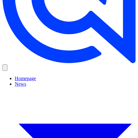
Homepage
News