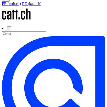
FR (cath.ch)
DE (kath.ch)