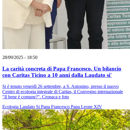
28/09/2025 - 18:50
La carità concreta di Papa Francesco. Un bilancio
con Caritas Ticino a 10 anni dalla Laudato si'
Si è tenuto venerdì 26 settembre, a S. Antonino, presso il nuovo
Centro di ecologia integrale di Caritas, il Convegno internazionale
"Il bene è comune?". Cronaca e foto
Ecologia
Laudato Si
Papa Francesco
Papa Leone XIV