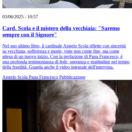
03/06/2025 - 10:57
Card. Scola e il mistero della vecchiaia: "Saremo
sempre con il Signore"
Nel suo ultimo libro, il cardinale Angelo Scola riflette con sincerità
su vecchiaia, sofferenza e morte, viste non come fine, ma come
attesa di un nuovo inizio. Con la prefazione di Papa Francesco, è
una profonda testimonianza di fede, speranza e gratitudine nel tempo
della fragilità. Guarda anche il video integrale dell'intervista.
Angelo Scola
Papa Francesco
Pubblicazione