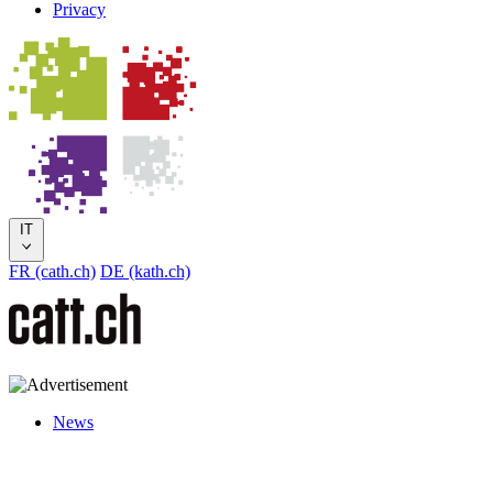
Privacy
IT
FR (cath.ch)
DE (kath.ch)
News