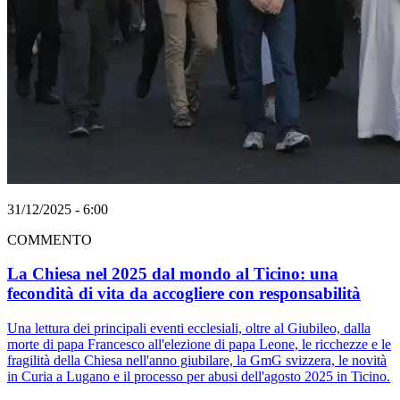
31/12/2025 - 6:00
COMMENTO
La Chiesa nel 2025 dal mondo al Ticino: una
fecondità di vita da accogliere con responsabilità
Una lettura dei principali eventi ecclesiali, oltre al Giubileo, dalla
morte di papa Francesco all'elezione di papa Leone, le ricchezze e le
fragilità della Chiesa nell'anno giubilare, la GmG svizzera, le novità
in Curia a Lugano e il processo per abusi dell'agosto 2025 in Ticino.