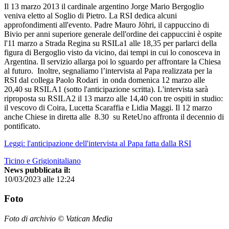
Il 13 marzo 2013 il cardinale argentino Jorge Mario Bergoglio
veniva eletto al Soglio di Pietro. La RSI dedica alcuni
approfondimenti all'evento. Padre Mauro Jöhri, il cappuccino di
Bivio per anni superiore generale dell'ordine dei cappuccini è ospite
l'11 marzo a Strada Regina su RSILa1 alle 18,35 per parlarci della
figura di Bergoglio visto da vicino, dai tempi in cui lo conosceva in
Argentina. Il servizio allarga poi lo sguardo per affrontare la Chiesa
al futuro. Inoltre, segnaliamo l’intervista al Papa realizzata per la
RSI dal collega Paolo Rodari in onda domenica 12 marzo alle
20,40 su RSILA1 (sotto l'anticipazione scritta). L'intervista sarà
riproposta su RSILA2 il 13 marzo alle 14,40 con tre ospiti in studio:
il vescovo di Coira, Lucetta Scaraffia e Lidia Maggi. Il 12 marzo
anche Chiese in diretta alle 8.30 su ReteUno affronta il decennio di
pontificato.
Leggi: l'anticipazione dell'intervista al Papa fatta dalla RSI
Ticino e Grigionitaliano
News pubblicata il:
10/03/2023 alle 12:24
Foto
Foto di archivio © Vatican Media