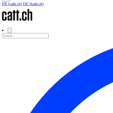
FR (cath.ch)
DE (kath.ch)