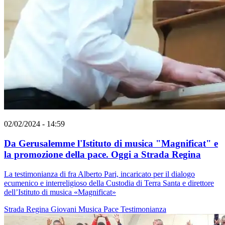
02/02/2024 - 14:59
Da Gerusalemme l'Istituto di musica "Magnificat" e
la promozione della pace. Oggi a Strada Regina
La testimonianza di fra Alberto Pari, incaricato per il dialogo
ecumenico e interreligioso della Custodia di Terra Santa e direttore
dell’Istituto di musica «Magnificat»
Strada Regina
Giovani
Musica
Pace
Testimonianza