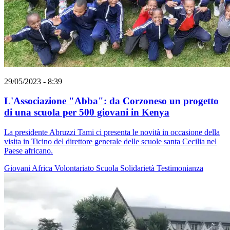
29/05/2023 - 8:39
L'Associazione "Abba": da Corzoneso un progetto
di una scuola per 500 giovani in Kenya
La presidente Abruzzi Tami ci presenta le novità in occasione della
visita in Ticino del direttore generale delle scuole santa Cecilia nel
Paese africano.
Giovani
Africa
Volontariato
Scuola
Solidarietà
Testimonianza