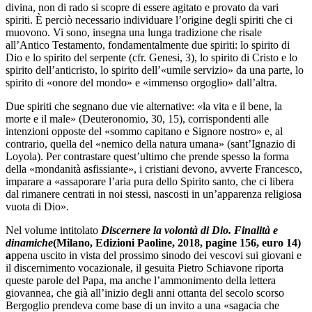
divina, non di rado si scopre di essere agitato e provato da vari
spiriti. È perciò necessario individuare l’origine degli spiriti che ci
muovono. Vi sono, insegna una lunga tradizione che risale
all’Antico Testamento, fondamentalmente due spiriti: lo spirito di
Dio e lo spirito del serpente (cfr. Genesi, 3), lo spirito di Cristo e lo
spirito dell’anticristo, lo spirito dell’«umile servizio» da una parte, lo
spirito di «onore del mondo» e «immenso orgoglio» dall’altra.
Due spiriti che segnano due vie alternative: «la vita e il bene, la
morte e il male» (Deuteronomio, 30, 15), corrispondenti alle
intenzioni opposte del «sommo capitano e Signore nostro» e, al
contrario, quella del «nemico della natura umana» (sant’Ignazio di
Loyola). Per contrastare quest’ultimo che prende spesso la forma
della «mondanità asfissiante», i cristiani devono, avverte Francesco,
imparare a «assaporare l’aria pura dello Spirito santo, che ci libera
dal rimanere centrati in noi stessi, nascosti in un’apparenza religiosa
vuota di Dio».
Nel volume intitolato
Discernere la volontà di Dio. Finalità e
dinamiche
(Milano, Edizioni Paoline, 2018, pagine 156, euro 14)
a
ppena uscito in vista del prossimo sinodo dei vescovi sui giovani e
il discernimento vocazionale, il gesuita Pietro Schiavone riporta
queste parole del Papa, ma anche l’ammonimento della lettera
giovannea, che già all’inizio degli anni ottanta del secolo scorso
Bergoglio prendeva come base di un invito a una «sagacia che