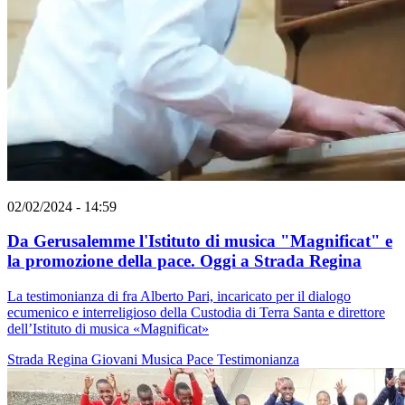
02/02/2024 - 14:59
Da Gerusalemme l'Istituto di musica "Magnificat" e
la promozione della pace. Oggi a Strada Regina
La testimonianza di fra Alberto Pari, incaricato per il dialogo
ecumenico e interreligioso della Custodia di Terra Santa e direttore
dell’Istituto di musica «Magnificat»
Strada Regina
Giovani
Musica
Pace
Testimonianza