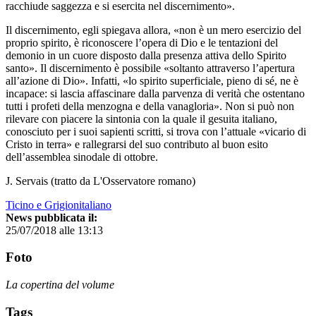
racchiude saggezza e si esercita nel discernimento».
Il discernimento, egli spiegava allora, «non è un mero esercizio del
proprio spirito, è riconoscere l’opera di Dio e le tentazioni del
demonio in un cuore disposto dalla presenza attiva dello Spirito
santo». Il discernimento è possibile «soltanto attraverso l’apertura
all’azione di Dio». Infatti, «lo spirito superficiale, pieno di sé, ne è
incapace: si lascia affascinare dalla parvenza di verità che ostentano
tutti i profeti della menzogna e della vanagloria». Non si può non
rilevare con piacere la sintonia con la quale il gesuita italiano,
conosciuto per i suoi sapienti scritti, si trova con l’attuale «vicario di
Cristo in terra» e rallegrarsi del suo contributo al buon esito
dell’assemblea sinodale di ottobre.
J. Servais (tratto da L'Osservatore romano)
Ticino e Grigionitaliano
News pubblicata il:
25/07/2018 alle 13:13
Foto
La copertina del volume
Tags