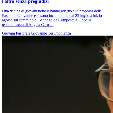
l'altro senza pregiudizi
Una decina di giovani ticinesi hanno aderito alla proposta della
Pastorale Giovanile e si sono incamminati dal 23 luglio a inizio
agosto sul cammino di Santiago de Compostela. Ecco la
testimonianza di Angela Caruso.
Giovani
Pastorale Giovanile
Testimonianza