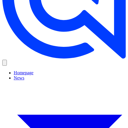
Homepage
News