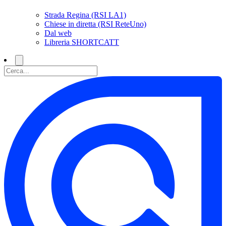
Strada Regina (RSI LA1)
Chiese in diretta (RSI ReteUno)
Dal web
Libreria SHORTCATT