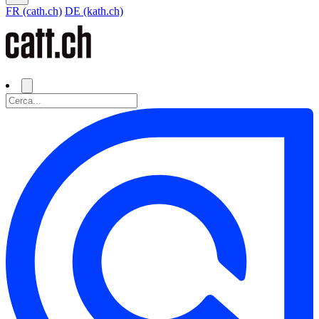
FR (cath.ch)
DE (kath.ch)