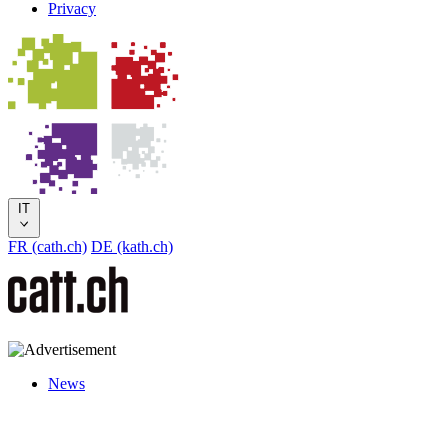
Privacy
IT
FR (cath.ch)
DE (kath.ch)
News