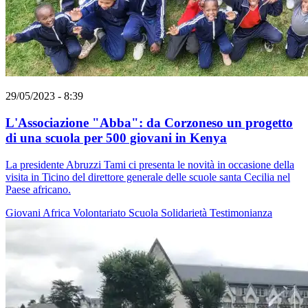
29/05/2023 - 8:39
L'Associazione "Abba": da Corzoneso un progetto
di una scuola per 500 giovani in Kenya
La presidente Abruzzi Tami ci presenta le novità in occasione della
visita in Ticino del direttore generale delle scuole santa Cecilia nel
Paese africano.
Giovani
Africa
Volontariato
Scuola
Solidarietà
Testimonianza