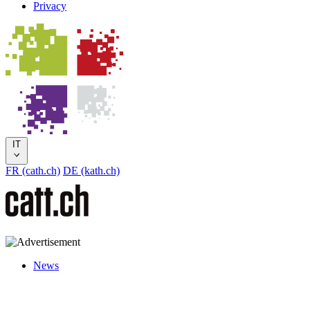
Privacy
IT
FR (cath.ch)
DE (kath.ch)
News