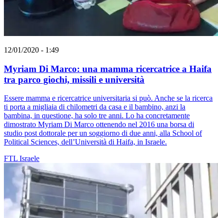
12/01/2020 - 1:49
Myriam Di Marco: una mamma ricercatrice a Haifa
tra parco giochi, missili e università
Essere mamma e ricercatrice universitaria si può. Anche se la ricerca
ti porta a migliaia di chilometri da casa e il bambino, anzi la
bambina, in questione, ha solo tre anni. Lo ha concretamente
dimostrato Myriam Di Marco ottenendo nel 2016 una borsa di
studio post dottorale per un soggiorno di due anni, alla School of
Political Sciences, dell’Università di Haifa, in Israele.
FTL
Israele