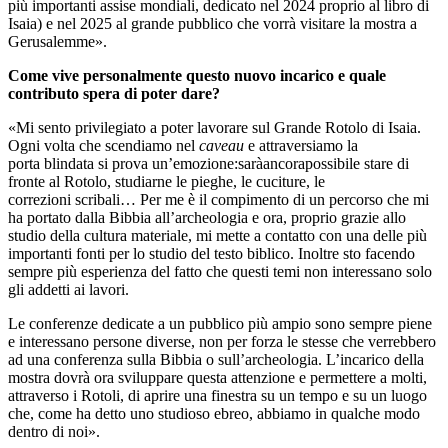
più importanti assise mondiali, dedicato nel 2024 proprio al libro di
Isaia) e nel 2025 al grande pubblico che vorrà visitare la mostra a
Gerusalemme».
Come vive personalmente questo nuovo incarico e quale
contributo spera di poter dare?
«Mi sento privilegiato a poter lavorare sul Grande Rotolo di Isaia.
Ogni volta che scendiamo nel
caveau
e attraversiamo la
porta blindata si prova un’emozione:saràancorapossibile stare di
fronte al Rotolo, studiarne le pieghe, le cuciture, le
correzioni scribali… Per me è il compimento di un percorso che mi
ha portato dalla Bibbia all’archeologia e ora, proprio grazie allo
studio della cultura materiale, mi mette a contatto con una delle più
importanti fonti per lo studio del testo biblico. Inoltre sto facendo
sempre più esperienza del fatto che questi temi non interessano solo
gli addetti ai lavori.
Le conferenze dedicate a un pubblico più ampio sono sempre piene
e interessano persone diverse, non per forza le stesse che verrebbero
ad una conferenza sulla Bibbia o sull’archeologia. L’incarico della
mostra dovrà ora sviluppare questa attenzione e permettere a molti,
attraverso i Rotoli, di aprire una finestra su un tempo e su un luogo
che, come ha detto uno studioso ebreo, abbiamo in qualche modo
dentro di noi».