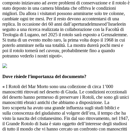
composto iniziavano ad avere problemi di conservazione e il rotolo è
stato deposto in una camera blindata che offriva le condizioni
migliori. Da allora i visitatori possono ammirarne solo tre colonne,
cambiate ogni tre mesi. Per il resto devono accontentarsi di una
replica. In occasione dei 60 anni dall’aperturadelmuseod’Israeleein
seguito a una ricerca realizzata in collaborazione con la Facoltà di
Teologia di Lugano, nel 2025 il rotolo sarà esposto a Gerusalemme.
Si tratta di un evento molto raro, la prima volta dopo il 1968 in cui
poterlo ammirare nella sua totalità. La mostra durerà pochi mesi e
poi il rotolo tornerà nel
caveau,
probabilmente fino a quando
potranno vederlo i nostri nipoti».
Dove risiede l’importanza del documento?
«
I Rotoli del Mar Morto sono una collezione di circa 1’000
manoscritti ritrovati nel deserto di Giuda. Le condizioni eccezionali
del deserto hanno permesso di preservare i Rotoli, che sono gli unici
manoscritti ebraici antichi che abbiamo a disposizione. La
loro scoperta ha avuto una grande influenza sugli studi biblici e
sulla conoscenza del giudaismo al volgere dell’era, il tempo che ha
visto la nascita del cristianesimo. Fin dal suo ritrovamento, nel 1947,
il Grande Rotolo di Isaia è stato oggetto dell’interesse degli studiosi
di tutto il mondo che vi hanno cercato un confronto con manoscritti