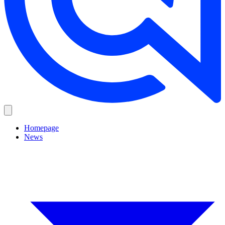
Homepage
News