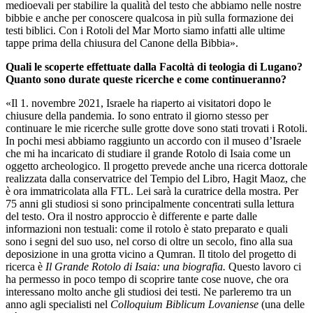
medioevali per stabilire la qualità del testo che abbiamo nelle nostre
bibbie e anche per conoscere qualcosa in più sulla formazione dei
testi biblici. Con i Rotoli del Mar Morto siamo infatti alle ultime
tappe prima della chiusura del Canone della Bibbia».
Quali le scoperte effettuate dalla Facoltà di teologia di Lugano?
Quanto sono durate queste ricerche e come continueranno?
«Il 1. novembre 2021, Israele ha riaperto ai visitatori dopo le
chiusure della pandemia. Io sono entrato il giorno stesso per
continuare le mie ricerche sulle grotte dove sono stati trovati i Rotoli.
In pochi mesi abbiamo raggiunto un accordo con il museo d’Israele
che mi ha incaricato di studiare il grande Rotolo di Isaia come un
oggetto archeologico. Il progetto prevede anche una ricerca dottorale
realizzata dalla conservatrice del Tempio del Libro, Hagit Maoz, che
è ora immatricolata alla FTL. Lei sarà la curatrice della mostra. Per
75 anni gli studiosi si sono principalmente concentrati sulla lettura
del testo. Ora il nostro approccio è differente e parte dalle
informazioni non testuali: come il rotolo è stato preparato e quali
sono i segni del suo uso, nel corso di oltre un secolo, fino alla sua
deposizione in una grotta vicino a Qumran. Il titolo del progetto di
ricerca è
Il Grande Rotolo di Isaia: una biografia.
Questo lavoro ci
ha permesso in poco tempo di scoprire tante cose nuove, che ora
interessano molto anche gli studiosi dei testi. Ne parleremo tra un
anno agli specialisti nel
Colloquium Biblicum Lovaniense
(una delle