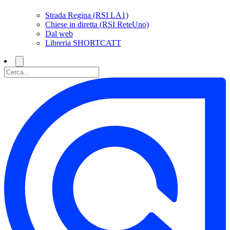
Strada Regina (RSI LA1)
Chiese in diretta (RSI ReteUno)
Dal web
Libreria SHORTCATT