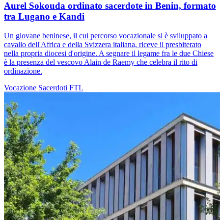
Aurel Sokouda ordinato sacerdote in Benin, formato
tra Lugano e Kandi
Un giovane beninese, il cui percorso vocazionale si è sviluppato a
cavallo dell'Africa e della Svizzera italiana, riceve il presbiterato
nella propria diocesi d'origine. A segnare il legame fra le due Chiese
è la presenza del vescovo Alain de Raemy che celebra il rito di
ordinazione.
Vocazione
Sacerdoti
FTL