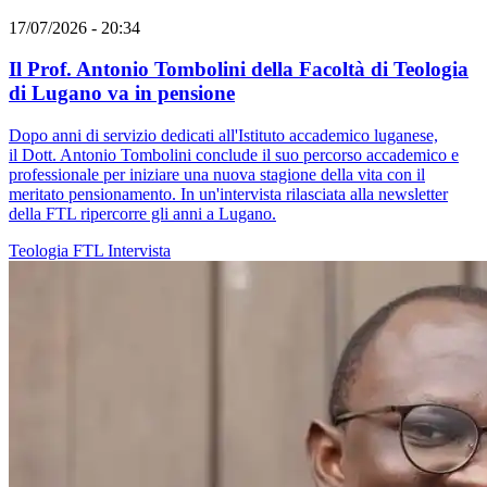
17/07/2026 - 20:34
Il Prof. Antonio Tombolini della Facoltà di Teologia
di Lugano va in pensione
Dopo anni di servizio dedicati all'Istituto accademico luganese,
il Dott. Antonio Tombolini conclude il suo percorso accademico e
professionale per iniziare una nuova stagione della vita con il
meritato pensionamento. In un'intervista rilasciata alla newsletter
della FTL ripercorre gli anni a Lugano.
Teologia
FTL
Intervista