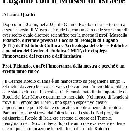
Lugano con il Museo di Israele
di
Laura Quadri
Dopo oltre 50 anni, nel 2025, il «Grande Rotolo di Isaia» tornerà a
essere esposto. Il Museo di Israele ha comunicato nelle scorse ore di
aver scelto quale direttore scientifico per la mostra
il prof. Marcello
Fidanzio, direttore presso la Facoltà di Teologia di Lugano
(FTL) dell’Istituto di Cultura e Archeologia delle terre Bibliche
e membro del Centro di Judaica GMFF, che ci spiega
l’importanza del reperto e dell’iniziativa.
Prof. Fidanzio, qual'è l’importanza della mostra e perché è un
evento tanto raro?
«Il Grande Rotolo di Isaia è un manoscritto su pergamena lungo 7,
34 metri, davvero ben conservato, che contiene l’intero libro biblico
ed è stato scritto nel II secolo a.C. È considerato il più importante dei
Rotoli del Mar Morto e patrimonio mondiale. Nel museo di Israele si
trova il “Tempio del Libro”, uno spazio espositivo creato
appositamente per i Rotoli e collocato simbolicamente di fronte al
Parlamento, che si trova dall’altro lato della strada. Nel progetto
originario il Rotolo di Isaia era esposto al cuore del Tempio,
inaugurato nel 1965. Tuttavia dopo tre anni doveva essere evidente
che in quella collocazione le pelli di cui il Grande Rotolo è