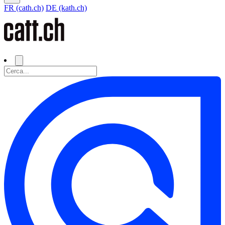
FR (cath.ch)
DE (kath.ch)