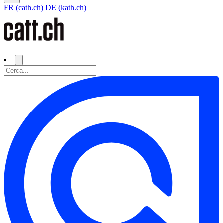
FR (cath.ch)
DE (kath.ch)