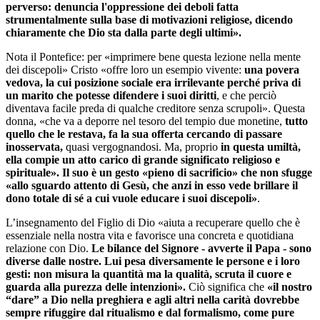
perverso: denuncia l'oppressione dei deboli fatta
strumentalmente sulla base di motivazioni religiose, dicendo
chiaramente che Dio sta dalla parte degli ultimi».
Nota il Pontefice: per «imprimere bene questa lezione nella mente
dei discepoli» Cristo «offre loro un esempio vivente:
una povera
vedova, la cui posizione sociale era irrilevante perché priva di
un marito che potesse difendere i suoi diritti
, e che perciò
diventava facile preda di qualche creditore senza scrupoli». Questa
donna, «che va a deporre nel tesoro del tempio due monetine,
tutto
quello che le restava, fa la sua offerta cercando di passare
inosservata,
quasi vergognandosi. Ma, proprio
in questa umiltà,
ella compie un atto carico di grande significato religioso e
spirituale». Il suo è un gesto «pieno di sacrificio» che non sfugge
«allo sguardo attento di Gesù, che anzi in esso vede brillare il
dono totale di sé a cui vuole educare i suoi discepoli»
.
L’insegnamento del Figlio di Dio «aiuta a recuperare quello che è
essenziale nella nostra vita e favorisce una concreta e quotidiana
relazione con Dio.
Le bilance del Signore - avverte il Papa - sono
diverse dalle nostre. Lui pesa diversamente le persone e i loro
gesti: non misura la quantità ma la qualità, scruta il cuore e
guarda alla purezza delle intenzioni».
Ciò significa che
«il nostro
“dare” a Dio nella preghiera e agli altri nella carità dovrebbe
sempre rifuggire dal ritualismo e dal formalismo, come pure