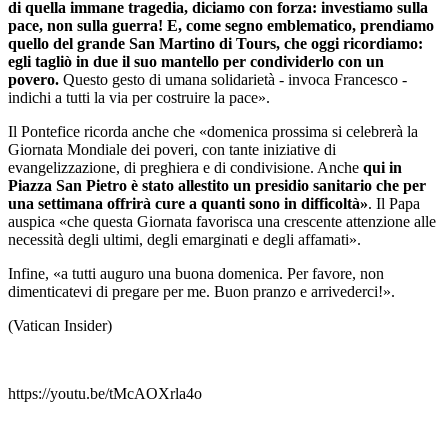
di quella immane tragedia, diciamo con forza: investiamo sulla
pace, non sulla guerra! E, come segno emblematico, prendiamo
quello del grande San Martino di Tours, che oggi ricordiamo:
egli tagliò in due il suo mantello per condividerlo con un
povero.
Questo gesto di umana solidarietà - invoca Francesco -
indichi a tutti la via per costruire la pace».
Il Pontefice ricorda anche che «domenica prossima si celebrerà la
Giornata Mondiale dei poveri, con tante iniziative di
evangelizzazione, di preghiera e di condivisione. Anche
qui in
Piazza San Pietro è stato allestito un presidio sanitario che per
una settimana offrirà cure a quanti sono in difficoltà»
. Il Papa
auspica «che questa Giornata favorisca una crescente attenzione alle
necessità degli ultimi, degli emarginati e degli affamati».
Infine, «a tutti auguro una buona domenica. Per favore, non
dimenticatevi di pregare per me. Buon pranzo e arrivederci!».
(Vatican Insider)
https://youtu.be/tMcAOXrla4o