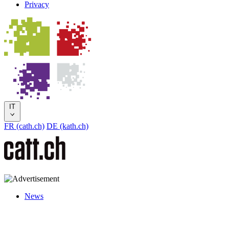
Privacy
IT
FR (cath.ch)
DE (kath.ch)
News