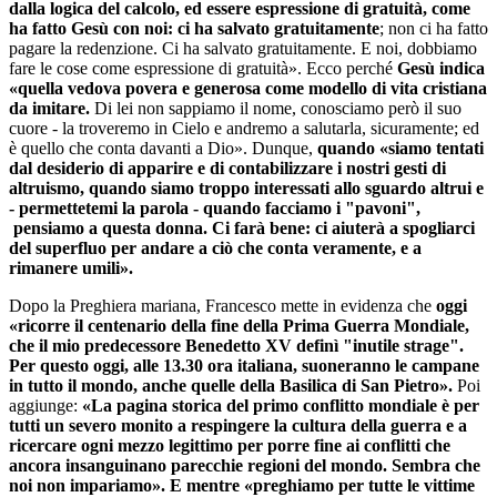
dalla logica del calcolo, ed essere espressione di gratuità, come
ha fatto Gesù con noi: ci ha salvato gratuitamente
; non ci ha fatto
pagare la redenzione. Ci ha salvato gratuitamente. E noi, dobbiamo
fare le cose come espressione di gratuità». Ecco perché
Gesù indica
«quella vedova povera e generosa come modello di vita cristiana
da imitare.
Di lei non sappiamo il nome, conosciamo però il suo
cuore - la troveremo in Cielo e andremo a salutarla, sicuramente; ed
è quello che conta davanti a Dio». Dunque,
quando «siamo tentati
dal desiderio di apparire e di contabilizzare i nostri gesti di
altruismo, quando siamo troppo interessati allo sguardo altrui e
- permettetemi la parola - quando facciamo i "pavoni",
pensiamo a questa donna. Ci farà bene: ci aiuterà a spogliarci
del superfluo per andare a ciò che conta veramente, e a
rimanere umili».
Dopo la Preghiera mariana, Francesco mette in evidenza che
oggi
«ricorre il centenario della fine della Prima Guerra Mondiale,
che il mio predecessore Benedetto XV definì "inutile strage".
Per questo oggi, alle 13.30 ora italiana, suoneranno le campane
in tutto il mondo, anche quelle della Basilica di San Pietro».
Poi
aggiunge:
«La pagina storica del primo conflitto mondiale è per
tutti un severo monito a respingere la cultura della guerra e a
ricercare ogni mezzo legittimo per porre fine ai conflitti che
ancora insanguinano parecchie regioni del mondo. Sembra che
noi non impariamo». E mentre «preghiamo per tutte le vittime