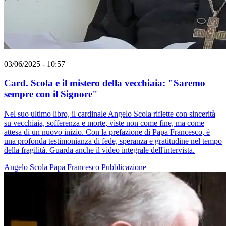
03/06/2025 - 10:57
Card. Scola e il mistero della vecchiaia: "Saremo
sempre con il Signore"
Nel suo ultimo libro, il cardinale Angelo Scola riflette con sincerità
su vecchiaia, sofferenza e morte, viste non come fine, ma come
attesa di un nuovo inizio. Con la prefazione di Papa Francesco, è
una profonda testimonianza di fede, speranza e gratitudine nel tempo
della fragilità. Guarda anche il video integrale dell'intervista.
Angelo Scola
Papa Francesco
Pubblicazione