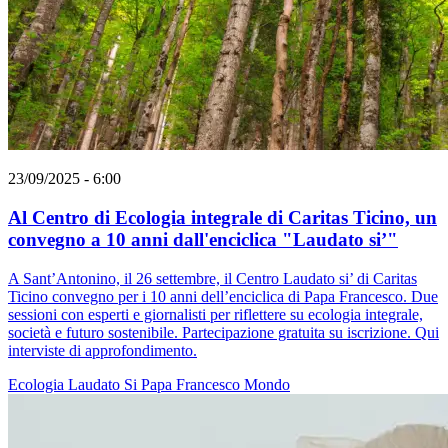
23/09/2025 - 6:00
Al Centro di Ecologia integrale di Caritas Ticino, un
convegno a 10 anni dall'enciclica "Laudato si’"
A Sant’Antonino, il 26 settembre, il Centro Laudato si’ di Caritas
Ticino convegno per i 10 anni dell’enciclica di Papa Francesco. Due
sessioni con esperti e giornalisti per riflettere su ecologia integrale,
società e futuro sostenibile. Partecipazione gratuita su iscrizione. Qui
interviste di approfondimento.
Ecologia
Laudato Si
Papa Francesco
Mondo