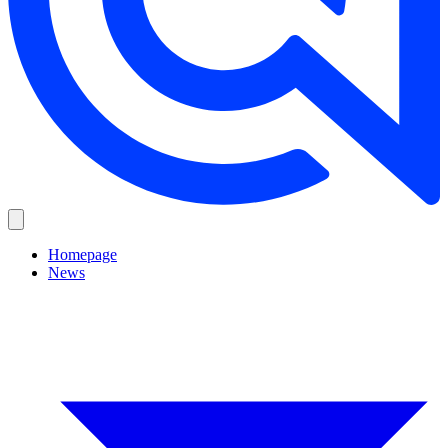
Homepage
News