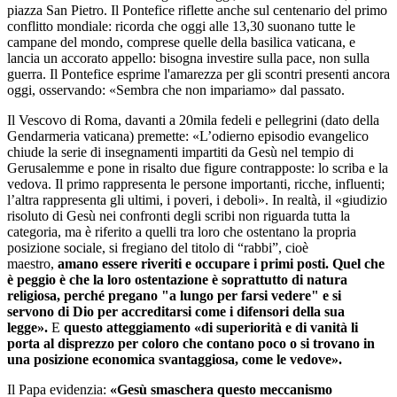
piazza San Pietro. Il Pontefice riflette anche sul centenario del primo
conflitto mondiale: ricorda che oggi alle 13,30 suonano tutte le
campane del mondo, comprese quelle della basilica vaticana, e
lancia un accorato appello: bisogna investire sulla pace, non sulla
guerra. Il Pontefice esprime l'amarezza per gli scontri presenti ancora
oggi, osservando: «Sembra che non impariamo» dal passato.
Il Vescovo di Roma, davanti a 20mila fedeli e pellegrini (dato della
Gendarmeria vaticana) premette: «L’odierno episodio evangelico
chiude la serie di insegnamenti impartiti da Gesù nel tempio di
Gerusalemme e pone in risalto due figure contrapposte: lo scriba e la
vedova. Il primo rappresenta le persone importanti, ricche, influenti;
l’altra rappresenta gli ultimi, i poveri, i deboli». In realtà, il «giudizio
risoluto di Gesù nei confronti degli scribi non riguarda tutta la
categoria, ma è riferito a quelli tra loro che ostentano la propria
posizione sociale, si fregiano del titolo di “rabbi”, cioè
maestro,
amano essere riveriti e occupare i primi posti. Quel che
è peggio è che la loro ostentazione è soprattutto di natura
religiosa, perché pregano "a lungo per farsi vedere" e si
servono di Dio per accreditarsi come i difensori della sua
legge».
E
questo atteggiamento «di superiorità e di vanità li
porta al disprezzo per coloro che contano poco o si trovano in
una posizione economica svantaggiosa, come le vedove».
Il Papa evidenzia:
«Gesù smaschera questo meccanismo