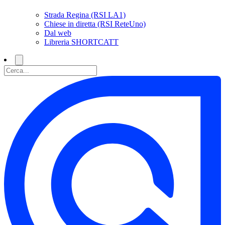
Strada Regina (RSI LA1)
Chiese in diretta (RSI ReteUno)
Dal web
Libreria SHORTCATT