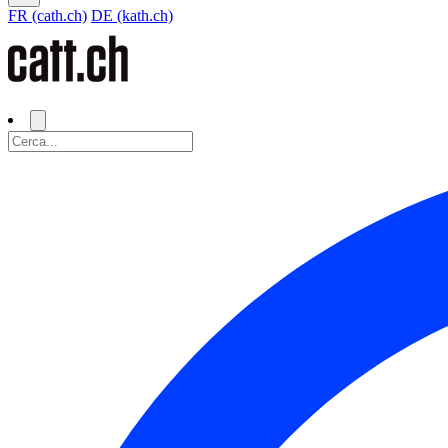
FR (cath.ch)
DE (kath.ch)