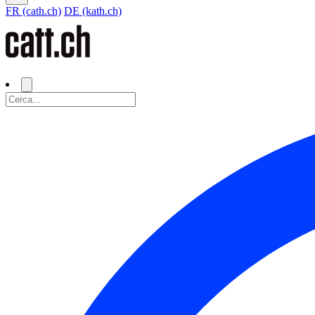
FR (cath.ch)
DE (kath.ch)