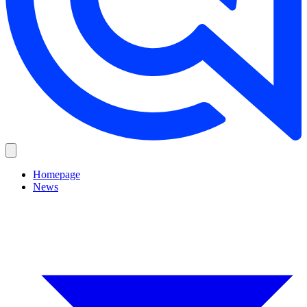
Homepage
News