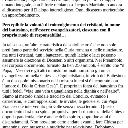
umano integrale, con il forte richiamo a Jacques Maritain, o ancora
al dicastero per il Dialogo interreligioso. Ogni dicastero meriterebbe
un approfondimento.
Percepibile la volontà di coinvolgimento dei cristiani, in nome
del battesimo, nell’essere evangelizzatori, ciascuno con il
proprio ruolo di responsabilità…
In tal senso, un’altra caratteristica da sottolineare è che non solo i
preti fanno parte del servizio nella Curia romana o nelle nunziature,
ma tutti i cristiani, tutti i battezzati, quindi laiche e laici possono
assumere la direzione di Dicasteri o altri organismi. Nel Preambolo
del corposo documento, formato da ben 250 articoli, è scritto che “il
Papa, i Vescovi e gli altri ministri ordinati non sono gli unici
evangelizzatori nella Chiesa… Ogni cristiano, in virtù del Battesimo,
è un discepolo missionario nella misura in cui si è incontrato con
l’amore di Dio in Cristo Gesù”. E proprio in forza del battesimo fra
tutti i fedeli “vige una vera uguaglianza nella dignità e nell’agire”.
Siamo al metodo sinodale tracciato dal Concilio, evitando i
carrierismi, le contrapposizioni, le invidie, le gelosie su cui Papa
Francesco è intervenuto più volte senza mezzi termini. Questo
documento darà una spinta propulsiva per la ripartenza della Chiesa
dopo la pandemia, che è anche dello spirito, dopo due anni di
distanziamenti. Non possiamo certo andare avanti a fare Chiesa per
streaming, con presenze e prediche per televisione. Dobbiamo