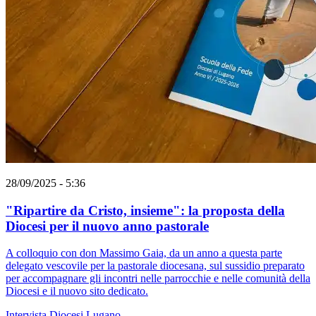
28/09/2025 - 5:36
"Ripartire da Cristo, insieme": la proposta della
Diocesi per il nuovo anno pastorale
A colloquio con don Massimo Gaia, da un anno a questa parte
delegato vescovile per la pastorale diocesana, sul sussidio preparato
per accompagnare gli incontri nelle parrocchie e nelle comunità della
Diocesi e il nuovo sito dedicato.
Intervista
Diocesi Lugano