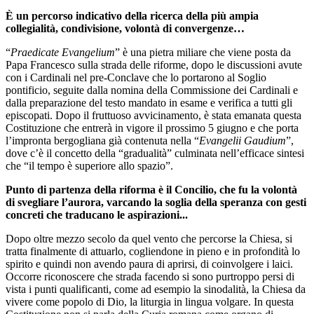
È un percorso indicativo della ricerca della più ampia
collegialità, condivisione, volontà di convergenze…
“
Praedicate Evangelium
” è una pietra miliare che viene posta da
Papa Francesco sulla strada delle riforme, dopo le discussioni avute
con i Cardinali nel pre-Conclave che lo portarono al Soglio
pontificio, seguite dalla nomina della Commissione dei Cardinali e
dalla preparazione del testo mandato in esame e verifica a tutti gli
episcopati. Dopo il fruttuoso avvicinamento, è stata emanata questa
Costituzione che entrerà in vigore il prossimo 5 giugno e che porta
l’impronta bergogliana già contenuta nella “
Evangelii Gaudium
”,
dove c’è il concetto della “gradualità” culminata nell’efficace sintesi
che “il tempo è superiore allo spazio”.
Punto di partenza della riforma è il Concilio, che fu la volontà
di svegliare l’aurora, varcando la soglia della speranza con gesti
concreti che traducano le aspirazioni...
Dopo oltre mezzo secolo da quel vento che percorse la Chiesa, si
tratta finalmente di attuarlo, cogliendone in pieno e in profondità lo
spirito e quindi non avendo paura di aprirsi, di coinvolgere i laici.
Occorre riconoscere che strada facendo si sono purtroppo persi di
vista i punti qualificanti, come ad esempio la sinodalità, la Chiesa da
vivere come popolo di Dio, la liturgia in lingua volgare. In questa