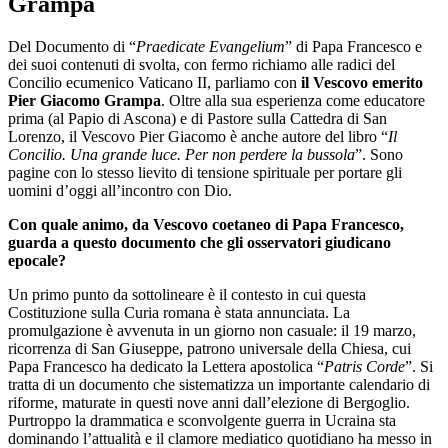
Grampa
Del Documento di “
Praedicate Evangelium
” di Papa Francesco e
dei suoi contenuti di svolta, con fermo richiamo alle radici del
Concilio ecumenico Vaticano II, parliamo con
il Vescovo emerito
Pier Giacomo Grampa
. Oltre alla sua esperienza come educatore
prima (al Papio di Ascona) e di Pastore sulla Cattedra di San
Lorenzo, il Vescovo Pier Giacomo è anche autore del libro “
Il
Concilio. Una grande luce. Per non perdere la bussola
”. Sono
pagine con lo stesso lievito di tensione spirituale per portare gli
uomini d’oggi all’incontro con Dio.
Con quale animo, da Vescovo coetaneo di Papa Francesco,
guarda a questo documento che gli osservatori giudicano
epocale?
Un primo punto da sottolineare è il contesto in cui questa
Costituzione sulla Curia romana è stata annunciata. La
promulgazione è avvenuta in un giorno non casuale: il 19 marzo,
ricorrenza di San Giuseppe, patrono universale della Chiesa, cui
Papa Francesco ha dedicato la Lettera apostolica “
Patris Corde
”. Si
tratta di un documento che sistematizza un importante calendario di
riforme, maturate in questi nove anni dall’elezione di Bergoglio.
Purtroppo la drammatica e sconvolgente guerra in Ucraina sta
dominando l’attualità e il clamore mediatico quotidiano ha messo in