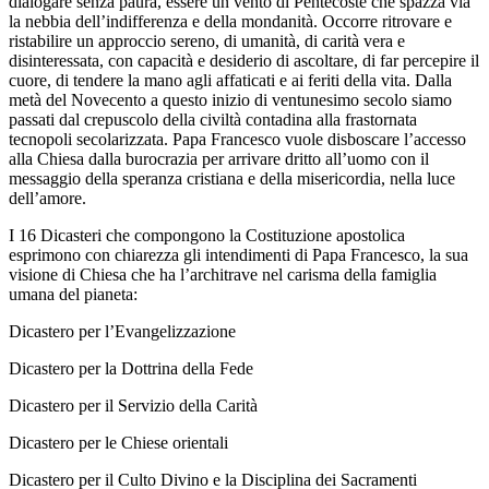
dialogare senza paura, essere un vento di Pentecoste che spazza via
la nebbia dell’indifferenza e della mondanità. Occorre ritrovare e
ristabilire un approccio sereno, di umanità, di carità vera e
disinteressata, con capacità e desiderio di ascoltare, di far percepire il
cuore, di tendere la mano agli affaticati e ai feriti della vita. Dalla
metà del Novecento a questo inizio di ventunesimo secolo siamo
passati dal crepuscolo della civiltà contadina alla frastornata
tecnopoli secolarizzata. Papa Francesco vuole disboscare l’accesso
alla Chiesa dalla burocrazia per arrivare dritto all’uomo con il
messaggio della speranza cristiana e della misericordia, nella luce
dell’amore.
I 16 Dicasteri che compongono la Costituzione apostolica
esprimono con chiarezza gli intendimenti di Papa Francesco, la sua
visione di Chiesa che ha l’architrave nel carisma della famiglia
umana del pianeta:
Dicastero per l’Evangelizzazione
Dicastero per la Dottrina della Fede
Dicastero per il Servizio della Carità
Dicastero per le Chiese orientali
Dicastero per il Culto Divino e la Disciplina dei Sacramenti