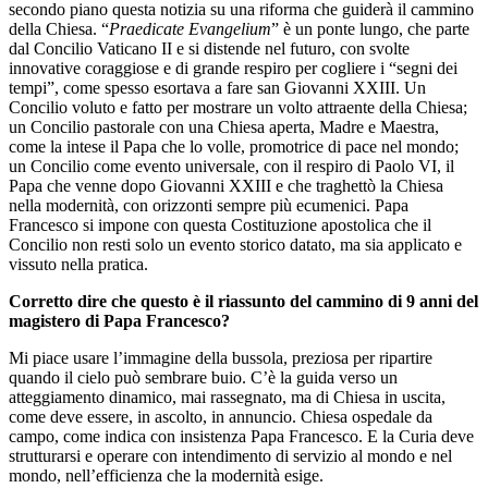
secondo piano questa notizia su una riforma che guiderà il cammino
della Chiesa. “
Praedicate Evangelium
” è un ponte lungo, che parte
dal Concilio Vaticano II e si distende nel futuro, con svolte
innovative coraggiose e di grande respiro per cogliere i “segni dei
tempi”, come spesso esortava a fare san Giovanni XXIII. Un
Concilio voluto e fatto per mostrare un volto attraente della Chiesa;
un Concilio pastorale con una Chiesa aperta, Madre e Maestra,
come la intese il Papa che lo volle, promotrice di pace nel mondo;
un Concilio come evento universale, con il respiro di Paolo VI, il
Papa che venne dopo Giovanni XXIII e che traghettò la Chiesa
nella modernità, con orizzonti sempre più ecumenici. Papa
Francesco si impone con questa Costituzione apostolica che il
Concilio non resti solo un evento storico datato, ma sia applicato e
vissuto nella pratica.
Corretto dire che questo è il riassunto del cammino di 9 anni del
magistero di Papa Francesco?
Mi piace usare l’immagine della bussola, preziosa per ripartire
quando il cielo può sembrare buio. C’è la guida verso un
atteggiamento dinamico, mai rassegnato, ma di Chiesa in uscita,
come deve essere, in ascolto, in annuncio. Chiesa ospedale da
campo, come indica con insistenza Papa Francesco. E la Curia deve
strutturarsi e operare con intendimento di servizio al mondo e nel
mondo, nell’efficienza che la modernità esige.