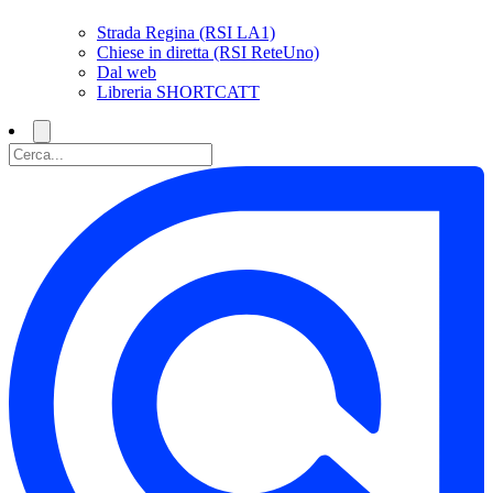
Strada Regina (RSI LA1)
Chiese in diretta (RSI ReteUno)
Dal web
Libreria SHORTCATT