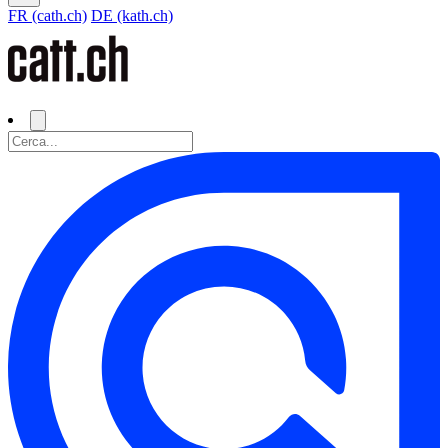
FR (cath.ch)
DE (kath.ch)