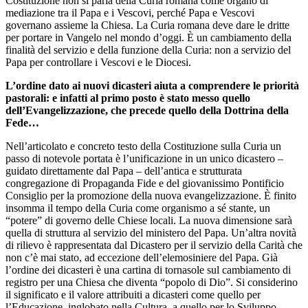
Costituzione non si parla della Curia romana come organo di
mediazione tra il Papa e i Vescovi, perché Papa e Vescovi
governano assieme la Chiesa. La Curia romana deve dare le dritte
per portare in Vangelo nel mondo d’oggi. È un cambiamento della
finalità del servizio e della funzione della Curia: non a servizio del
Papa per controllare i Vescovi e le Diocesi.
L’ordine dato ai nuovi dicasteri aiuta a comprendere le priorità
pastorali: e infatti al primo posto è stato messo quello
dell’Evangelizzazione, che precede quello della Dottrina della
Fede…
Nell’articolato e concreto testo della Costituzione sulla Curia un
passo di notevole portata è l’unificazione in un unico dicastero –
guidato direttamente dal Papa – dell’antica e strutturata
congregazione di Propaganda Fide e del giovanissimo Pontificio
Consiglio per la promozione della nuova evangelizzazione. È finito
insomma il tempo della Curia come organismo a sé stante, un
“potere” di governo delle Chiese locali. La nuova dimensione sarà
quella di struttura al servizio del ministero del Papa. Un’altra novità
di rilievo è rappresentata dal Dicastero per il servizio della Carità che
non c’è mai stato, ad eccezione dell’elemosiniere del Papa. Già
l’ordine dei dicasteri è una cartina di tornasole sul cambiamento di
registro per una Chiesa che diventa “popolo di Dio”. Si considerino
il significato e il valore attribuiti a dicasteri come quello per
l’Educazione, inglobato nella Cultura, a quello per lo Sviluppo