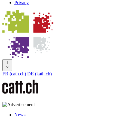
Privacy
IT
FR (cath.ch)
DE (kath.ch)
News