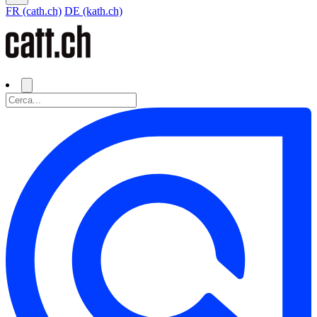
FR (cath.ch)
DE (kath.ch)