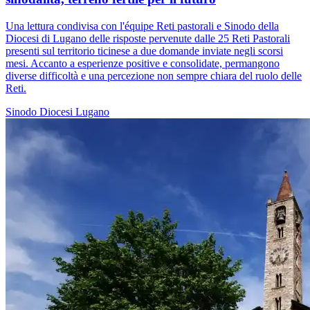
Una lettura condivisa con l'équipe Reti pastorali e Sinodo della
Diocesi di Lugano delle risposte pervenute dalle 25 Reti Pastorali
presenti sul territorio ticinese a due domande inviate negli scorsi
mesi. Accanto a esperienze positive e consolidate, permangono
diverse difficoltà e una percezione non sempre chiara del ruolo delle
Reti.
Sinodo
Diocesi Lugano