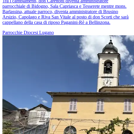
Tra i cambiamenti, don Carettoni diventa amministratore
parrocchiale di Bidogno, Sala Capriasca e Tesserete mentre mons.
Barlassina, attuale parroco, diventa amministratore di Brusino
Arsizio, Capolago e Riva San Vitale al posto di don Scorti che sarà
cappellano della casa di riposo Paganini-Rè a Bellinzona.
Parrocchie
Diocesi Lugano