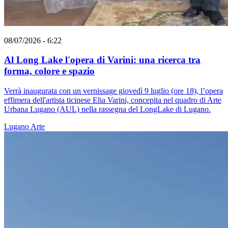
08/07/2026 - 6:22
Al Long Lake l'opera di Varini: una ricerca tra
forma, colore e spazio
Verrà inaugurata con un vernissage giovedì 9 luglio (ore 18), l’opera
effimera dell'artista ticinese Elia Varini, concepita nel quadro di Arte
Urbana Lugano (AUL) nella rassegna del LongLake di Lugano.
Lugano
Arte