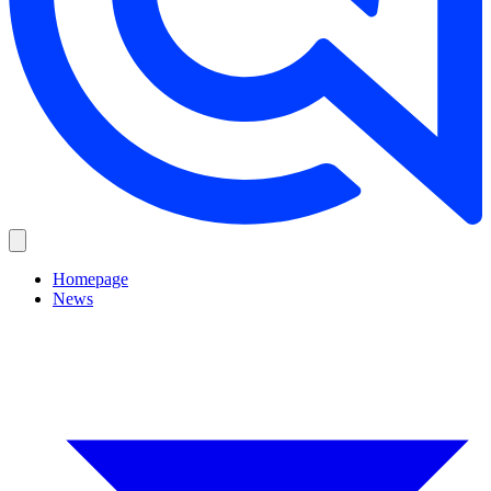
Homepage
News