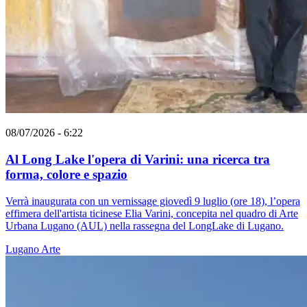
08/07/2026 - 6:22
Al Long Lake l'opera di Varini: una ricerca tra
forma, colore e spazio
Verrà inaugurata con un vernissage giovedì 9 luglio (ore 18), l’opera
effimera dell'artista ticinese Elia Varini, concepita nel quadro di Arte
Urbana Lugano (AUL) nella rassegna del LongLake di Lugano.
Lugano
Arte