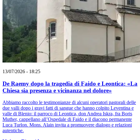
13/07/2026 - 18:25
De Raemy dopo la tragedia di Faido e Leontica: «La
Chiesa sia presenza e vicinanza nel dolore»
Abbiamo raccolto le testimonianze di alcuni operatori pastorali delle
due valli dopo i gravi fatti di sangue che hanno colpito Leventina e
valle di Blenio: il parroco di Leontica, don Andrea Iskra, fra Boris
Muther, cappellano all’Ospedale di Faido e il diacono permanente
Luca Turlon. Mons. Alain invita a promuovere dialogo e relazioni
autentiche.