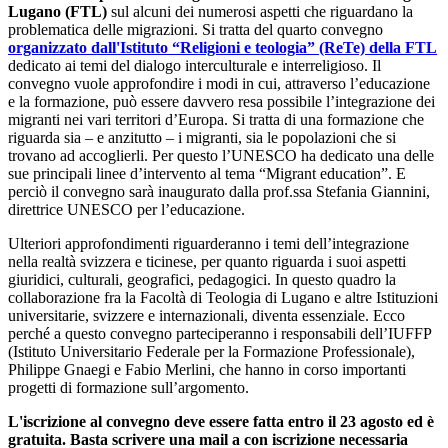
Lugano (FTL)
sul alcuni dei numerosi aspetti che riguardano la
problematica delle migrazioni. Si tratta del quarto convegno
organizzato dall'Istituto “Religioni e teologia” (ReTe) della FTL
dedicato ai temi del dialogo interculturale e interreligioso. Il
convegno vuole approfondire i modi in cui, attraverso l’educazione
e la formazione, può essere davvero resa possibile l’integrazione dei
migranti nei vari territori d’Europa. Si tratta di una formazione che
riguarda sia – e anzitutto – i migranti, sia le popolazioni che si
trovano ad accoglierli. Per questo l’UNESCO ha dedicato una delle
sue principali linee d’intervento al tema “Migrant education”. E
perciò il convegno sarà inaugurato dalla prof.ssa Stefania Giannini,
direttrice UNESCO per l’educazione.
Ulteriori approfondimenti riguarderanno i temi dell’integrazione
nella realtà svizzera e ticinese, per quanto riguarda i suoi aspetti
giuridici, culturali, geografici, pedagogici. In questo quadro la
collaborazione fra la Facoltà di Teologia di Lugano e altre Istituzioni
universitarie, svizzere e internazionali, diventa essenziale. Ecco
perché a questo convegno parteciperanno i responsabili dell’IUFFP
(Istituto Universitario Federale per la Formazione Professionale),
Philippe Gnaegi e Fabio Merlini, che hanno in corso importanti
progetti di formazione sull’argomento.
L'iscrizione al convegno deve essere fatta entro il 23 agosto ed è
gratuita. Basta scrivere una mail a con iscrizione necessaria