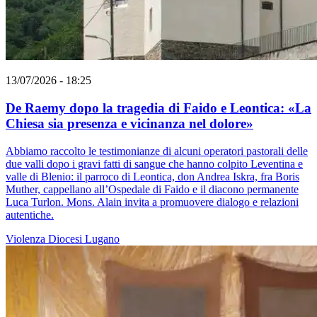
13/07/2026 - 18:25
De Raemy dopo la tragedia di Faido e Leontica: «La
Chiesa sia presenza e vicinanza nel dolore»
Abbiamo raccolto le testimonianze di alcuni operatori pastorali delle
due valli dopo i gravi fatti di sangue che hanno colpito Leventina e
valle di Blenio: il parroco di Leontica, don Andrea Iskra, fra Boris
Muther, cappellano all’Ospedale di Faido e il diacono permanente
Luca Turlon. Mons. Alain invita a promuovere dialogo e relazioni
autentiche.
Violenza
Diocesi Lugano