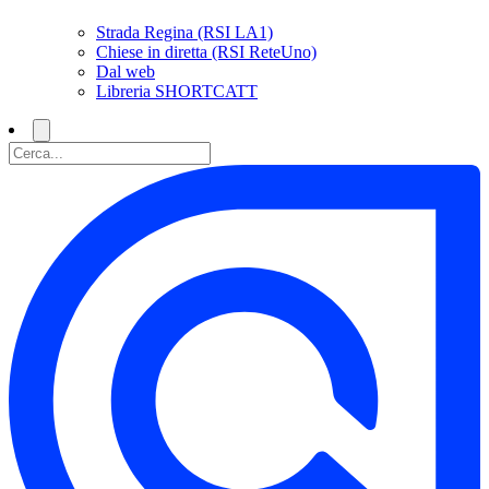
Strada Regina (RSI LA1)
Chiese in diretta (RSI ReteUno)
Dal web
Libreria SHORTCATT