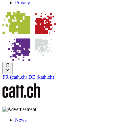
Privacy
IT
FR (cath.ch)
DE (kath.ch)
News