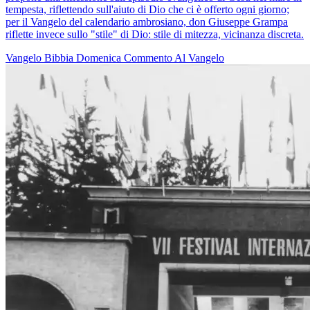
tempesta, riflettendo sull'aiuto di Dio che ci è offerto ogni giorno;
per il Vangelo del calendario ambrosiano, don Giuseppe Grampa
riflette invece sullo "stile" di Dio: stile di mitezza, vicinanza discreta.
Vangelo
Bibbia
Domenica
Commento Al Vangelo