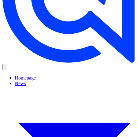
Homepage
News