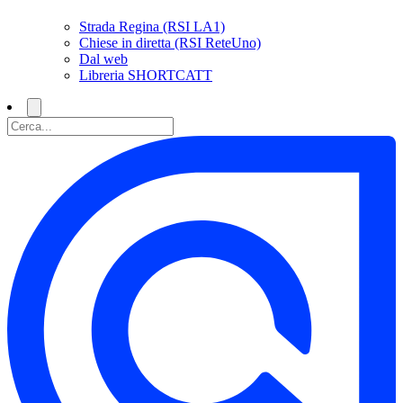
Strada Regina (RSI LA1)
Chiese in diretta (RSI ReteUno)
Dal web
Libreria SHORTCATT