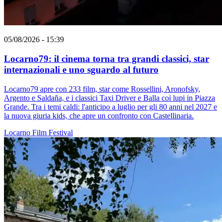
05/08/2026 - 15:39
Locarno79: il cinema torna tra grandi classici, star
internazionali e uno sguardo al futuro
Locarno79 apre con 233 film, star come Rossellini, Aronofsky,
Argento e Saldaña, e i classici Taxi Driver e Balla coi lupi in Piazza
Grande. Tra i temi caldi: l'anticipo a luglio per gli 80 anni nel 2027 e
la nuova giuria kids, che apre un confronto con Castellinaria.
Locarno
Film
Festival