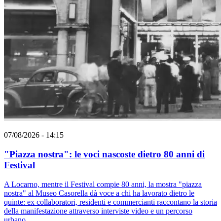
07/08/2026 - 14:15
"Piazza nostra": le voci nascoste dietro 80 anni di
Festival
A Locarno, mentre il Festival compie 80 anni, la mostra "piazza
nostra" al Museo Casorella dà voce a chi ha lavorato dietro le
quinte: ex collaboratori, residenti e commercianti raccontano la storia
della manifestazione attraverso interviste video e un percorso
urbano.