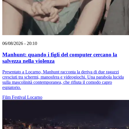
06/08/2026 - 20:10
Manhunt: quando i figli del computer cercano la
salvezza nella violenza
Presentato a Locarno, Manhunt racconta la deriva di due ragazzi
cresciuti tra schermi, manosfera e videogiochi. Una parabola lucida
sulla mascolinità contemporanea, che rifiuta il comodo capro
espiatorio.
Film
Festival
Locarno