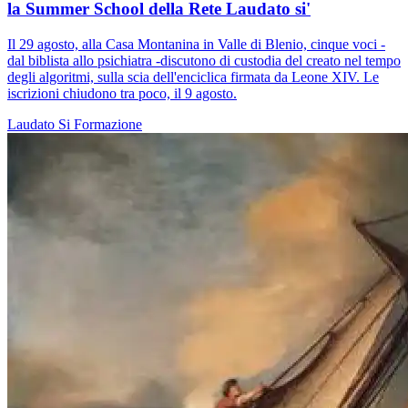
la Summer School della Rete Laudato si'
Il 29 agosto, alla Casa Montanina in Valle di Blenio, cinque voci -
dal biblista allo psichiatra -discutono di custodia del creato nel tempo
degli algoritmi, sulla scia dell'enciclica firmata da Leone XIV. Le
iscrizioni chiudono tra poco, il 9 agosto.
Laudato Si
Formazione