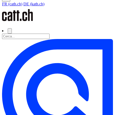
FR (cath.ch)
DE (kath.ch)