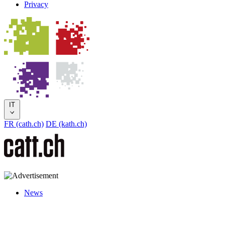
Privacy
IT
FR (cath.ch)
DE (kath.ch)
News