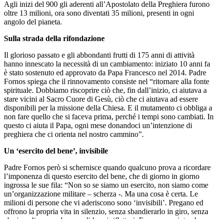
Agli inizi del 900 gli aderenti all’Apostolato della Preghiera furono
oltre 13 milioni, ora sono diventati 35 milioni, presenti in ogni
angolo del pianeta.
Sulla strada della rifondazione
Il glorioso passato e gli abbondanti frutti di 175 anni di attività
hanno innescato la necessità di un cambiamento: iniziato 10 anni fa
è stato sostenuto ed approvato da Papa Francesco nel 2014. Padre
Fornos spiega che il rinnovamento consiste nel “ritornare alla fonte
spirituale. Dobbiamo riscoprire ciò che, fin dall’inizio, ci aiutava a
stare vicini al Sacro Cuore di Gesù, ciò che ci aiutava ad essere
disponibili per la missione della Chiesa. E il mutamento ci obbliga a
non fare quello che si faceva prima, perché i tempi sono cambiati. In
questo ci aiuta il Papa, ogni mese donandoci un’intenzione di
preghiera che ci orienta nel nostro cammino”.
Un ‘esercito del bene’, invisibile
Padre Fornos però si schernisce quando qualcuno prova a ricordare
l’imponenza di questo esercito del bene, che di giorno in giorno
ingrossa le sue fila: “Non so se siamo un esercito, non siamo come
un’organizzazione militare – scherza -. Ma una cosa è certa. Le
milioni di persone che vi aderiscono sono ‘invisibili’. Pregano ed
offrono la propria vita in silenzio, senza sbandierarlo in giro, senza