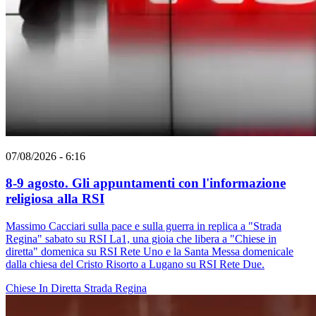
07/08/2026 - 6:16
8-9 agosto. Gli appuntamenti con l'informazione
religiosa alla RSI
Massimo Cacciari sulla pace e sulla guerra in replica a "Strada
Regina" sabato su RSI La1, una gioia che libera a "Chiese in
diretta" domenica su RSI Rete Uno e la Santa Messa domenicale
dalla chiesa del Cristo Risorto a Lugano su RSI Rete Due.
Chiese In Diretta
Strada Regina