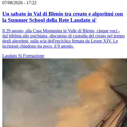
07/08/2026 - 17:22
Un sabato in Val di Blenio tra creato e algoritmi con
la Summer School della Rete Laudato si'
Il 29 agosto, alla Casa Montanina in Valle di Blenio, cinque voci -
dal biblista allo psichiatra -discutono di custodia del creato nel tempo
degli algoritmi, sulla scia dell'enciclica firmata da Leone XIV. Le
iscrizioni chiudono tra poco, il 9 agosto.
Laudato Si
Formazione