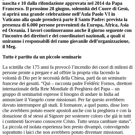
nascita e 10 dalla rifondazione approvata nel 2014 da Papa
Francesco. Il prossimo 28 giugno, solennità del Cuore di Gesù,
si aprirà una grande celebrazione nell’Aula Paolo VI in
Vaticano alla quale prenderà parte il Santo Padre: prevista la
presenza di 6.000 persone provenienti da Europa, Africa, Asia
ed Oceania. I lavori continueranno anche il giorno seguente con
l’incontro dei direttori e dei coordinatori nazionali, a quali si
uniranno i responsabili del ramo giovanile dell’organizzazione,
il Meg.
Tutto è partito da un piccolo seminario
La scintilla che 175 anni fa provocò l’incendio dei cuori di milioni di
persone pronte a pregare e ad offrire la propria vita facendo la
volontà di Dio per le necessità della Chiesa, partì da un seminario
francese dei gesuiti. “Qui – racconta padre Frédéric Fornos, direttore
internazionale della Rete Mondiale di Preghiera del Papa – un
gruppo di seminaristi espresse il bisogno di andare in India ad
annunciare il Vangelo come missionari. Per far questo avrebbero
dovuto interrompere gli studi. Il formatore, a quel punto, disse loro
che avrebbero potuto essere apostoli anche con la preghiera e con la
donazione di sé stessi al Signore per sostenere coloro che già in tutti
i continenti facevano conoscere Cristo. Tutto senza cambiare status”.
La piccola ed isolata esperienza ben presto divampò, coinvolgendo
soprattutto i laici che non avrebbero potuto diventare missionari.