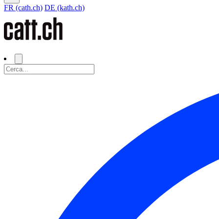
FR (cath.ch)
DE (kath.ch)