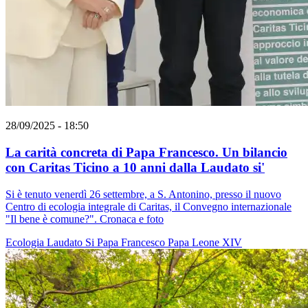
28/09/2025 - 18:50
La carità concreta di Papa Francesco. Un bilancio
con Caritas Ticino a 10 anni dalla Laudato si'
Si è tenuto venerdì 26 settembre, a S. Antonino, presso il nuovo
Centro di ecologia integrale di Caritas, il Convegno internazionale
"Il bene è comune?". Cronaca e foto
Ecologia
Laudato Si
Papa Francesco
Papa Leone XIV