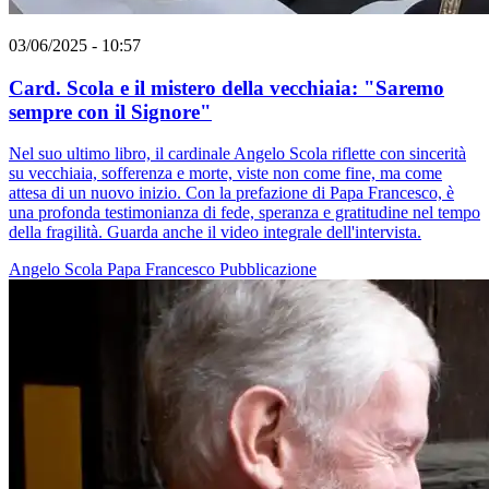
03/06/2025 - 10:57
Card. Scola e il mistero della vecchiaia: "Saremo
sempre con il Signore"
Nel suo ultimo libro, il cardinale Angelo Scola riflette con sincerità
su vecchiaia, sofferenza e morte, viste non come fine, ma come
attesa di un nuovo inizio. Con la prefazione di Papa Francesco, è
una profonda testimonianza di fede, speranza e gratitudine nel tempo
della fragilità. Guarda anche il video integrale dell'intervista.
Angelo Scola
Papa Francesco
Pubblicazione