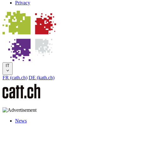
Privacy
IT
FR (cath.ch)
DE (kath.ch)
News