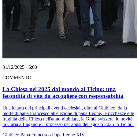
31/12/2025 - 6:00
COMMENTO
La Chiesa nel 2025 dal mondo al Ticino: una
fecondità di vita da accogliere con responsabilità
Una lettura dei principali eventi ecclesiali, oltre al Giubileo, dalla
morte di papa Francesco all'elezione di papa Leone, le ricchezze e le
fragilità della Chiesa nell'anno giubilare, la GmG svizzera, le novità
in Curia a Lugano e il processo per abusi dell'agosto 2025 in Ticino.
Giubileo
Papa Francesco
Papa Leone XIV