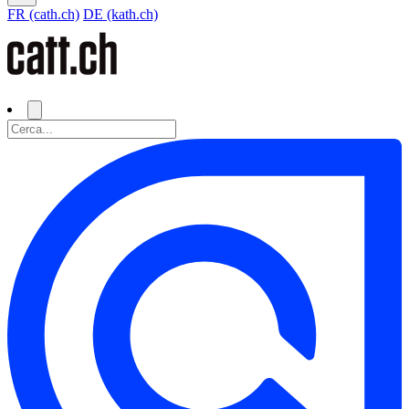
FR (cath.ch)
DE (kath.ch)