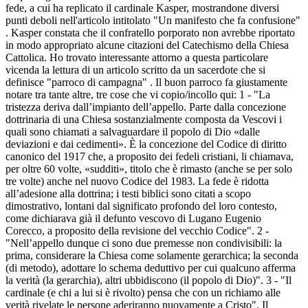
fede, a cui ha replicato il cardinale Kasper, mostrandone diversi
punti deboli nell'articolo intitolato "Un manifesto che fa confusione"
. Kasper constata che il confratello porporato non avrebbe riportato
in modo appropriato alcune citazioni del Catechismo della Chiesa
Cattolica. Ho trovato interessante attorno a questa particolare
vicenda la lettura di un articolo scritto da un sacerdote che si
definisce "parroco di campagna" . Il buon parroco fa giustamente
notare tra tante altre, tre cose che vi copio/incollo qui: 1 - "La
tristezza deriva dall’impianto dell’appello. Parte dalla concezione
dottrinaria di una Chiesa sostanzialmente composta da Vescovi i
quali sono chiamati a salvaguardare il popolo di Dio «dalle
deviazioni e dai cedimenti». È la concezione del Codice di diritto
canonico del 1917 che, a proposito dei fedeli cristiani, li chiamava,
per oltre 60 volte, «sudditi», titolo che è rimasto (anche se per solo
tre volte) anche nel nuovo Codice del 1983. La fede è ridotta
all’adesione alla dottrina; i testi biblici sono citati a scopo
dimostrativo, lontani dal significato profondo del loro contesto,
come dichiarava già il defunto vescovo di Lugano Eugenio
Corecco, a proposito della revisione del vecchio Codice". 2 -
"Nell’appello dunque ci sono due premesse non condivisibili: la
prima, considerare la Chiesa come solamente gerarchica; la seconda
(di metodo), adottare lo schema deduttivo per cui qualcuno afferma
la verità (la gerarchia), altri ubbidiscono (il popolo di Dio)". 3 - "Il
cardinale (e chi a lui si è rivolto) pensa che con un richiamo alle
verità rivelate le persone aderiranno nuovamente a Cristo". Il