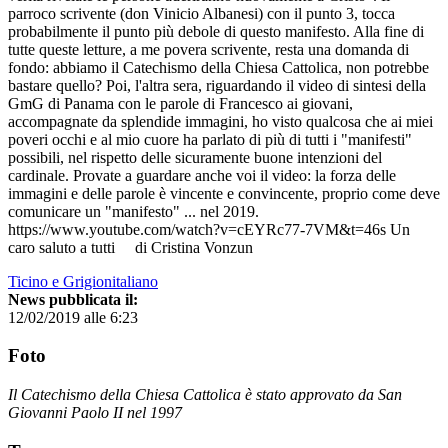
parroco scrivente (don Vinicio Albanesi) con il punto 3, tocca
probabilmente il punto più debole di questo manifesto. Alla fine di
tutte queste letture, a me povera scrivente, resta una domanda di
fondo: abbiamo il Catechismo della Chiesa Cattolica, non potrebbe
bastare quello? Poi, l'altra sera, riguardando il video di sintesi della
GmG di Panama con le parole di Francesco ai giovani,
accompagnate da splendide immagini, ho visto qualcosa che ai miei
poveri occhi e al mio cuore ha parlato di più di tutti i "manifesti"
possibili, nel rispetto delle sicuramente buone intenzioni del
cardinale. Provate a guardare anche voi il video: la forza delle
immagini e delle parole è vincente e convincente, proprio come deve
comunicare un "manifesto" ... nel 2019.
https://www.youtube.com/watch?v=cEYRc77-7VM&t=46s Un
caro saluto a tutti di Cristina Vonzun
Ticino e Grigionitaliano
News pubblicata il:
12/02/2019 alle 6:23
Foto
Il Catechismo della Chiesa Cattolica è stato approvato da San
Giovanni Paolo II nel 1997