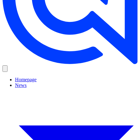
Homepage
News