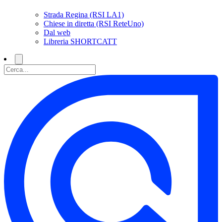
Strada Regina (RSI LA1)
Chiese in diretta (RSI ReteUno)
Dal web
Libreria SHORTCATT