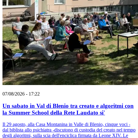
07/08/2026 - 17:22
Un sabato in Val di Blenio tra creato e algoritmi con
la Summer School della Rete Laudato si'
Il 29 agosto, alla Casa Montanina in Valle di Blenio, cinque voci -
dal biblista allo psichiatra -discutono di custodia del creato nel tempo
degli algoritmi, sulla scia dell'enciclica firmata da Leone XIV. Le