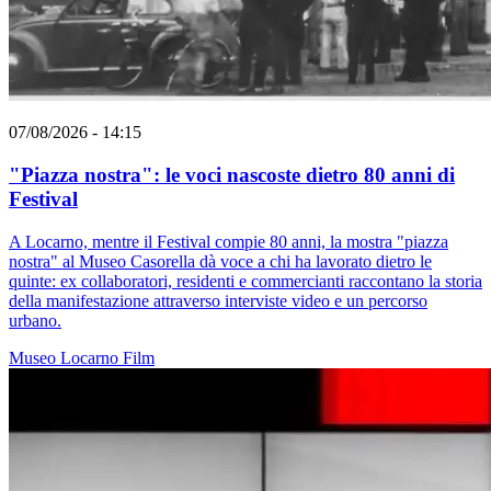
07/08/2026 - 14:15
"Piazza nostra": le voci nascoste dietro 80 anni di
Festival
A Locarno, mentre il Festival compie 80 anni, la mostra "piazza
nostra" al Museo Casorella dà voce a chi ha lavorato dietro le
quinte: ex collaboratori, residenti e commercianti raccontano la storia
della manifestazione attraverso interviste video e un percorso
urbano.
Museo
Locarno
Film