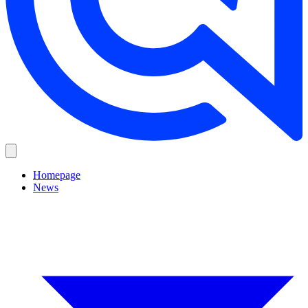
Homepage
News