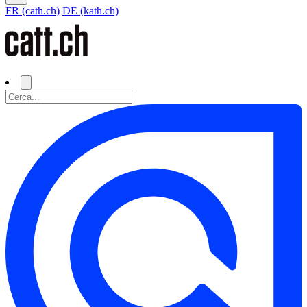
FR (cath.ch)
DE (kath.ch)