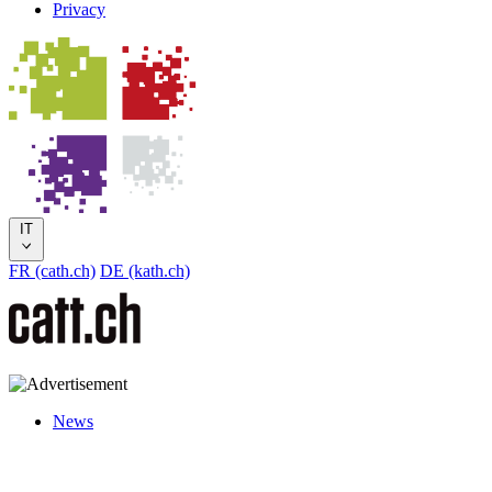
Privacy
IT
FR (cath.ch)
DE (kath.ch)
News