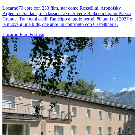
Locarno79 apre con 233 film, star come Rossellini, Aronofsky,
Argento e Saldaña, e i classici Taxi Driver e Balla coi lupi in Piazza
Grande. Tra i temi caldi: l'anticipo a luglio per gli 80 anni nel 2027 e
la nuova giuria kids, che apre un confronto con Castellinaria.
Locarno
Film
Festival