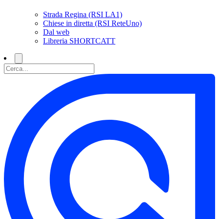
Strada Regina (RSI LA1)
Chiese in diretta (RSI ReteUno)
Dal web
Libreria SHORTCATT