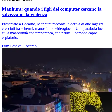
Manhunt: quando i figli del computer cercano la
salvezza nella violenza
Presentato a Locarno, Manhunt racconta la deriva di due ragazzi
cresciuti tra schermi, manosfera e videogiochi. Una parabola lucida
sulla mascolinità contemporanea, che rifiuta il comodo capro
espiatorio.
Film
Festival
Locarno