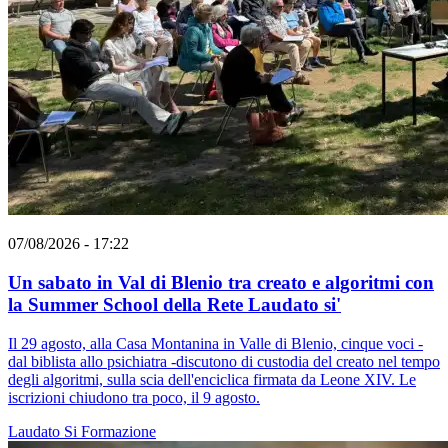
07/08/2026 - 17:22
Un sabato in Val di Blenio tra creato e algoritmi con
la Summer School della Rete Laudato si'
Il 29 agosto, alla Casa Montanina in Valle di Blenio, cinque voci -
dal biblista allo psichiatra -discutono di custodia del creato nel tempo
degli algoritmi, sulla scia dell'enciclica firmata da Leone XIV. Le
iscrizioni chiudono tra poco, il 9 agosto.
Laudato Si
Formazione