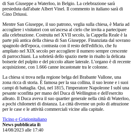
di San Giuseppe a Waterloo, in Belgio. La celebrazione sarà
presieduta dall'abate Albert Vinel. Il commento in italiano sarà di
Gino Driussi.
Mentre San Giuseppe, il suo patrono, veglia sulla chiesa, è Maria ad
accogliere i visitatori con un'ascesa al cielo che invita a partecipare
alla celebrazione. Costruita nel XVII secolo, la Cappella Reale è la
parte più antica della chiesa di San Giuseppe. Finanziata dal sovrano
spagnolo dell'epoca, contrasta con il resto dell'edificio, che fu
ampliato nel XIX secolo per accogliere il numero sempre crescente
di parrocchiani. La sobrietà dello spazio mette in risalto la delicata
boiserie del pulpito e del piccolo altare laterale. L'organo è di recente
acquisizione, con 1.666 canne incastonate tra le colonne.
La chiesa si trova nella regione belga del Brabante Vallone, una
zona ricca di storia. È famosa per la sua collina, il suo leone e i suoi
campi di battaglia. Qui, nel 1815, l'imperatore Napoleone I subì una
pesante sconfitta per mano del Duca di Wellington e dell'esercito
alleato. Il Duca aveva il suo quartier generale nella città di Waterloo,
a pochi chilometri di distanza. La città divenne un polo di attrazione
per le case e le attività commerciali vicine alla capitale.
Ticino e Grigionitaliano
News pubblicata il:
14/08/2023 alle 17:40