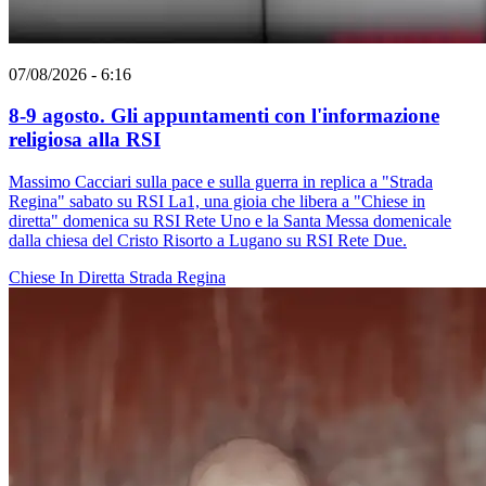
07/08/2026 - 6:16
8-9 agosto. Gli appuntamenti con l'informazione
religiosa alla RSI
Massimo Cacciari sulla pace e sulla guerra in replica a "Strada
Regina" sabato su RSI La1, una gioia che libera a "Chiese in
diretta" domenica su RSI Rete Uno e la Santa Messa domenicale
dalla chiesa del Cristo Risorto a Lugano su RSI Rete Due.
Chiese In Diretta
Strada Regina