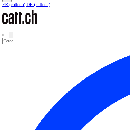
FR (cath.ch)
DE (kath.ch)