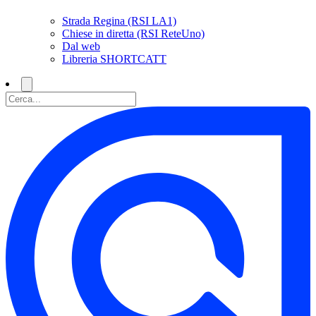
Strada Regina (RSI LA1)
Chiese in diretta (RSI ReteUno)
Dal web
Libreria SHORTCATT