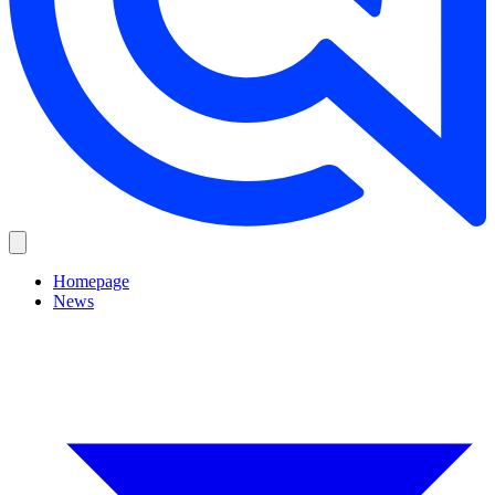
Homepage
News