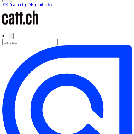
FR (cath.ch)
DE (kath.ch)