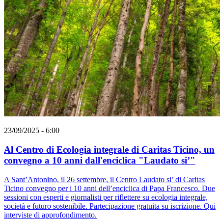
23/09/2025 - 6:00
Al Centro di Ecologia integrale di Caritas Ticino, un
convegno a 10 anni dall'enciclica "Laudato si’"
A Sant’Antonino, il 26 settembre, il Centro Laudato si’ di Caritas
Ticino convegno per i 10 anni dell’enciclica di Papa Francesco. Due
sessioni con esperti e giornalisti per riflettere su ecologia integrale,
società e futuro sostenibile. Partecipazione gratuita su iscrizione. Qui
interviste di approfondimento.