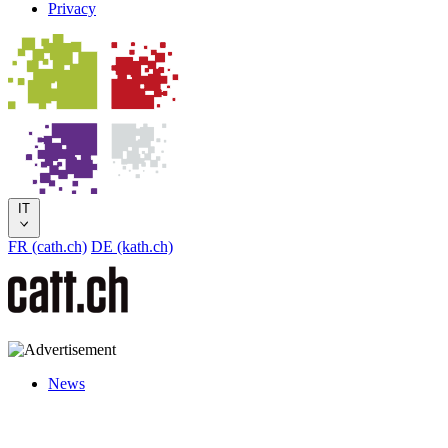
Privacy
IT
FR (cath.ch)
DE (kath.ch)
News