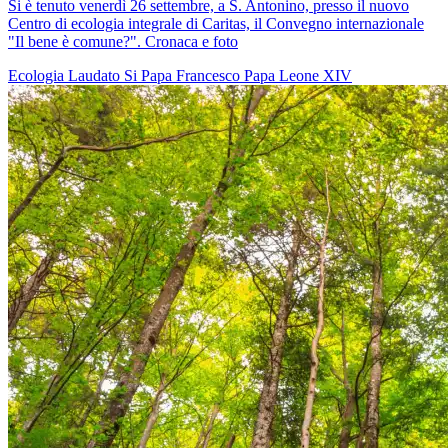
Si è tenuto venerdì 26 settembre, a S. Antonino, presso il nuovo
Centro di ecologia integrale di Caritas, il Convegno internazionale
"Il bene è comune?". Cronaca e foto
Ecologia
Laudato Si
Papa Francesco
Papa Leone XIV