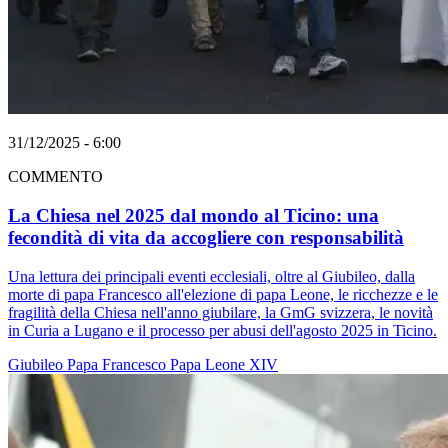
31/12/2025 - 6:00
COMMENTO
La Chiesa nel 2025 dal mondo al Ticino: una
fecondità di vita da accogliere con responsabilità
Una lettura dei principali eventi ecclesiali, oltre al Giubileo, dalla
morte di papa Francesco all'elezione di papa Leone, le ricchezze e le
fragilità della Chiesa nell'anno giubilare, la GmG svizzera, le novità
in Curia a Lugano e il processo per abusi dell'agosto 2025 in Ticino.
Giubileo
Papa Francesco
Papa Leone XIV