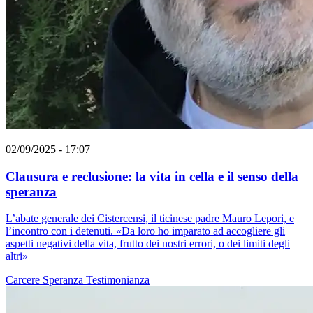
02/09/2025 - 17:07
Clausura e reclusione: la vita in cella e il senso della
speranza
L’abate generale dei Cistercensi, il ticinese padre Mauro Lepori, e
l’incontro con i detenuti. «Da loro ho imparato ad accogliere gli
aspetti negativi della vita, frutto dei nostri errori, o dei limiti degli
altri»
Carcere
Speranza
Testimonianza