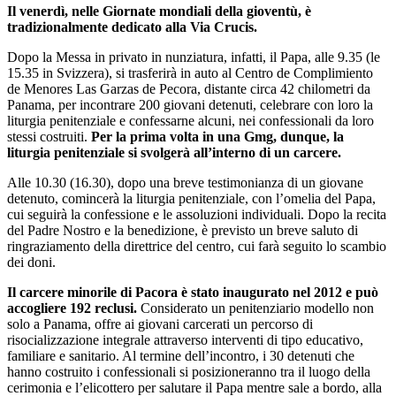
Il venerdì, nelle Giornate mondiali della gioventù, è
tradizionalmente dedicato alla Via Crucis.
Dopo la Messa in privato in nunziatura, infatti, il Papa, alle 9.35 (le
15.35 in Svizzera), si trasferirà in auto al Centro de Complimiento
de Menores Las Garzas de Pecora, distante circa 42 chilometri da
Panama, per incontrare 200 giovani detenuti, celebrare con loro la
liturgia penitenziale e confessarne alcuni, nei confessionali da loro
stessi costruiti.
Per la prima volta in una Gmg, dunque, la
liturgia penitenziale si svolgerà all’interno di un carcere.
Alle 10.30 (16.30), dopo una breve testimonianza di un giovane
detenuto, comincerà la liturgia penitenziale, con l’omelia del Papa,
cui seguirà la confessione e le assoluzioni individuali. Dopo la recita
del Padre Nostro e la benedizione, è previsto un breve saluto di
ringraziamento della direttrice del centro, cui farà seguito lo scambio
dei doni.
Il carcere minorile di Pacora è stato inaugurato nel 2012 e può
accogliere 192 reclusi.
Considerato un penitenziario modello non
solo a Panama, offre ai giovani carcerati un percorso di
risocializzazione integrale attraverso interventi di tipo educativo,
familiare e sanitario. Al termine dell’incontro, i 30 detenuti che
hanno costruito i confessionali si posizioneranno tra il luogo della
cerimonia e l’elicottero per salutare il Papa mentre sale a bordo, alla