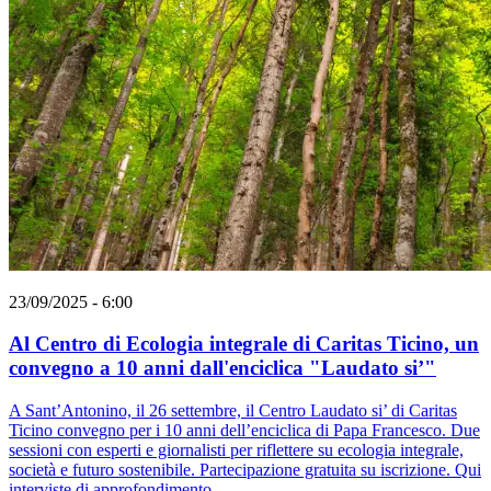
23/09/2025 - 6:00
Al Centro di Ecologia integrale di Caritas Ticino, un
convegno a 10 anni dall'enciclica "Laudato si’"
A Sant’Antonino, il 26 settembre, il Centro Laudato si’ di Caritas
Ticino convegno per i 10 anni dell’enciclica di Papa Francesco. Due
sessioni con esperti e giornalisti per riflettere su ecologia integrale,
società e futuro sostenibile. Partecipazione gratuita su iscrizione. Qui
interviste di approfondimento.