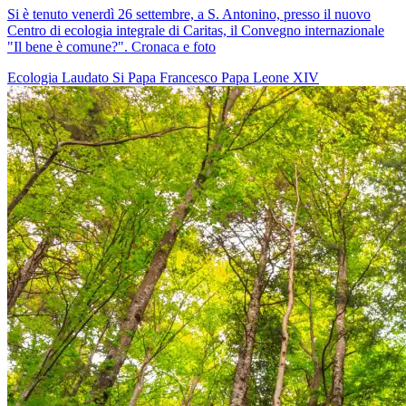
Si è tenuto venerdì 26 settembre, a S. Antonino, presso il nuovo
Centro di ecologia integrale di Caritas, il Convegno internazionale
"Il bene è comune?". Cronaca e foto
Ecologia
Laudato Si
Papa Francesco
Papa Leone XIV