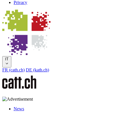
Privacy
IT
FR (cath.ch)
DE (kath.ch)
News