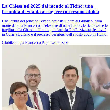
La Chiesa nel 2025 dal mondo al Ticino: una
fecondità di vita da accogliere con responsabilità
Una lettura dei principali eventi ecclesiali, oltre al Giubileo, dalla
morte di papa Francesco all'elezione di papa Leone, le ricchezze e le
fragilità della Chiesa nell'anno giubilare, la GmG svizzera, le novità
in Curia a Lugano e il processo per abusi dell'agosto 2025 in Ticino.
Giubileo
Papa Francesco
Papa Leone XIV