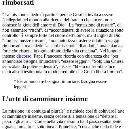
rimborsati
“La missione chiede di partire” perché Gesù ci invita a essere
“pellegrini nel mondo alla ricerca del fratello che ancora non
conosce la gioia dell’amore di Dio”. La “tentazione di restare”, di
non assumere “rischi”, di “accontentarsi di avere la situazione sotto
controllo” è sempre forte nel cuore dell’uomo, ma il Figlio di Dio
“non usa mezze misure”, “non autorizza trasferte ridotte o viaggi
rimborsati”, ma chiede “ai suoi discepoli” di andare, “una chiamata
forte che risuona in ogni anfratto della vita cristiana”. Nel lungo e
intenso
discorso
, Papa Francesco ricorda con chiarezza che “per
annunciare bisogna rinunciare”, “essere leggeri”. ”Solo una Chiesa
svincolata da potere e denaro”, insiste, “libera da trionfalismi e
clericalismi testimonia in modo credibile che Cristo libera l’uomo”.
“ Per annunciare bisogna rinunciare, bisogna essere
leggeri ”
L’arte di camminare insieme
La missione “si coniuga al plurale” e richiede così di coltivare l’arte
di camminare insieme, senza cedere alla tentazione di “dettare il
passo agli altri”. “Come nella vita nessuno ha il passo esattamente
uguale a un altro”, sottolinea il Pontefice, “così anche nella fede e