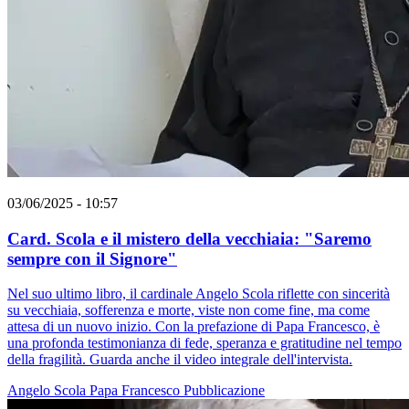
03/06/2025 - 10:57
Card. Scola e il mistero della vecchiaia: "Saremo
sempre con il Signore"
Nel suo ultimo libro, il cardinale Angelo Scola riflette con sincerità
su vecchiaia, sofferenza e morte, viste non come fine, ma come
attesa di un nuovo inizio. Con la prefazione di Papa Francesco, è
una profonda testimonianza di fede, speranza e gratitudine nel tempo
della fragilità. Guarda anche il video integrale dell'intervista.
Angelo Scola
Papa Francesco
Pubblicazione