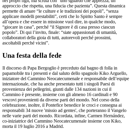
nei propri figli, ma scruta con “uno sguardo che apprezza, un
approccio che rispetta, una fiducia che pazienta”. Questa dinamica
permette di amare “le culture e le tradizioni dei popoli”, “senza
applicare modelli prestabiliti”, certi che lo Spirito Santo è sempre
all’opera e che essere in missione vuol dire, in qualche modo,
“giocare in casa”, perché “il Signore è di casa presso ciascun
popolo”. Di qui l’invito, finale: “siate appassionati di umanità,
collaboratori della gioia di tutti, autorevoli perché prossimi,
ascoltabili perché vicini”.
Una festa della fede
Il discorso di Papa Bergoglio è preceduto dal bagno di folla in
papamobile tra i presenti e dal saluto dello spagnolo Kiko Arguello,
iniziatore del Cammino Neocatecumenale e responsabile dell’equipe
internazionale, che ha anche presentato tutti i singoli Paesi di
provenienza dei pellegrini, giunti dalle 134 nazioni in cui il
Cammino è presente, insieme con gli almeno 16 cardinali e 90
vescovi provenienti da diverse parti del mondo. Nel corso della
celebrazione, inoltre, il Pontefice benedice le croci e consegna ai
responsabili 34 nuove 'missio ad gentes', che porteranno il Vangelo
nelle varie parti del mondo. Ricordata, infine, Carmen Hernández,
co-iniziatrice del Cammino Neocatecumenale insieme con Kiko,
morta il 19 luglio 2016 a Madrid.