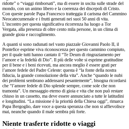
ridotte” o “viaggi rimborsati”, ma di essere in uscita sulle strade del
mondo, con un animo libero e la coerenza dei discepoli di Cristo.
Con queste parole Papa Francesco tratteggia il carisma del Cammino
Neocatecumenale e i frutti generati nei suoi 50 anni di vita.
L’incontro per questa significativa ricorrenza ha luogo a Tor
Vergata, alla presenza di oltre cento mila persone, in un clima di
grande gioia e raccoglimento.
A quanti si sono radunati nel vasto piazzale Giovanni Paolo II, il
Pontefice esprime viva riconoscenza per questo cammino compiuto,
per il quale tutti hanno cantato il “Te Deum di ringraziamento per
l’amore e la fedeltà di Dio”. Il più delle volte si esprime gratitudine
per il bene e i beni ricevuti, ma ancora meglio è essere grati per
l’amore fedele del Padre Celeste: questa è “la fonte della nostra
fiducia, la grande consolazione della vita”. Anche “quando le nubi
dei problemi sembrano addensarsi pesantemente”, bisogna ricordarsi
che “l’amore fedele di Dio splende sempre, come sole che non
tramonta”. Un messaggio eterno di gioia e vita che non può restare
chiuso in un cassetto, ma deve essere annunciato a tutte le latitudini
e longitudini. “La missione è la priorità della Chiesa oggi”, rimarca
Papa Bergoglio, dare voce a questa speranza che non si affievolisce
mai, neanche quando il male sembra più forte.
Niente trasferte ridotte o viaggi