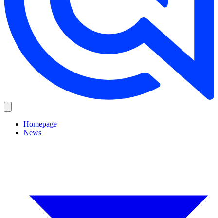
Homepage
News