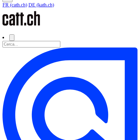
FR (cath.ch)
DE (kath.ch)