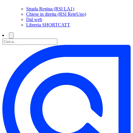
Strada Regina (RSI LA1)
Chiese in diretta (RSI ReteUno)
Dal web
Libreria SHORTCATT