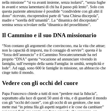
nella missione” “si va avanti insieme, senza isolarsi”, “senza fughe
in avanti e senza lamentarsi di chi ha il passo più lento”. Solo con
questa paziente attenzione è possibile “condividete con gli altri il
dono” ricevuto, riscoprendosi parte di “una Chiesa discepola”,
madre e “sorella dell’umanità”. La “dinamica del discepolato”
semina senza scivolare nella “dinamica del proselitismo”.
Il Cammino e il suo DNA missionario
“Non contano gli argomenti che convincono, ma la vita che attrae;
non la capacità di imporsi, ma il coraggio di servire”: questa è la
“forza dell’annuncio” e il Cammino Neocatecumenale ha nel
proprio “DNA” questa “vocazione ad annunciare vivendo in
famiglia, sull’esempio della santa Famiglia: in umiltà, semplicità e
lode”. Ad oggi, sono 600 le famiglie in missione, un abbraccio che
cinge tutto il mondo.
Vedere con gli occhi del cuore
Papa Francesco chiede a tutti di non “perdere mai la fiducia”,
soprattutto alla luce di questi 50 anni di vita, e di guardare il mondo
con gli “occhi del cuore”, con gli occhi di un genitore, che non
mette mai “in prima fila gli aspetti negativi e le cose da cambiare”