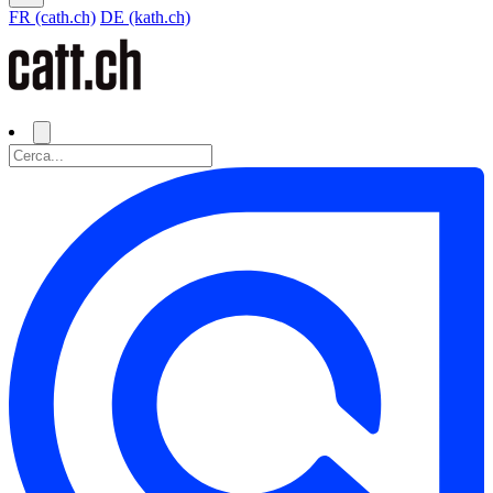
FR (cath.ch)
DE (kath.ch)