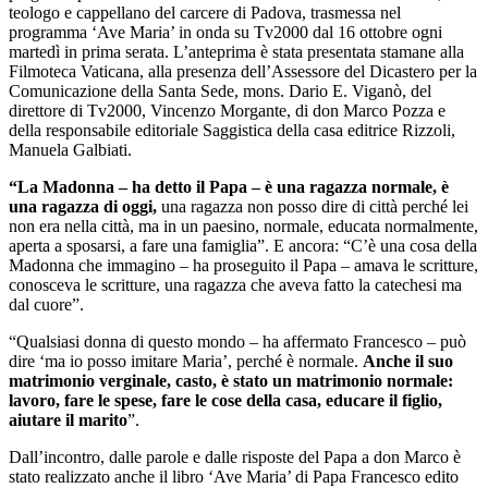
teologo e cappellano del carcere di Padova, trasmessa nel
programma ‘Ave Maria’ in onda su Tv2000 dal 16 ottobre ogni
martedì in prima serata. L’anteprima è stata presentata stamane alla
Filmoteca Vaticana, alla presenza dell’Assessore del Dicastero per la
Comunicazione della Santa Sede, mons. Dario E. Viganò, del
direttore di Tv2000, Vincenzo Morgante, di don Marco Pozza e
della responsabile editoriale Saggistica della casa editrice Rizzoli,
Manuela Galbiati.
“La Madonna – ha detto il Papa – è una ragazza normale, è
una ragazza di oggi,
una ragazza non posso dire di città perché lei
non era nella città, ma in un paesino, normale, educata normalmente,
aperta a sposarsi, a fare una famiglia”. E ancora: “C’è una cosa della
Madonna che immagino – ha proseguito il Papa – amava le scritture,
conosceva le scritture, una ragazza che aveva fatto la catechesi ma
dal cuore”.
“Qualsiasi donna di questo mondo – ha affermato Francesco – può
dire ‘ma io posso imitare Maria’, perché è normale.
Anche il suo
matrimonio verginale, casto, è stato un matrimonio normale:
lavoro, fare le spese, fare le cose della casa, educare il figlio,
aiutare il marito
”.
Dall’incontro, dalle parole e dalle risposte del Papa a don Marco è
stato realizzato anche il libro ‘Ave Maria’ di Papa Francesco edito