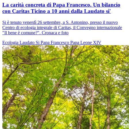
La carità concreta di Papa Francesco. Un bilancio
con Caritas Ticino a 10 anni dalla Laudato si'
Si è tenuto venerdì 26 settembre, a S. Antonino, presso il nuovo
Centro di ecologia integrale di Caritas, il Convegno internazionale
"Il bene è comune?". Cronaca e foto
Ecologia
Laudato Si
Papa Francesco
Papa Leone XIV