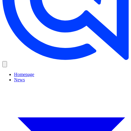
Homepage
News