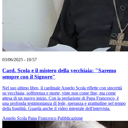
03/06/2025 - 10:57
Card. Scola e il mistero della vecchiaia: "Saremo
sempre con il Signore"
Nel suo ultimo libro, il cardinale Angelo Scola riflette con sincerità
su vecchiaia, sofferenza e morte, viste non come fine, ma come
attesa di un nuovo inizio. Con la prefazione di Papa Francesco, è
una profonda testimonianza di fede, speranza e gratitudine nel tempo
della fragilità. Guarda anche il video integrale dell'intervista.
Angelo Scola
Papa Francesco
Pubblicazione