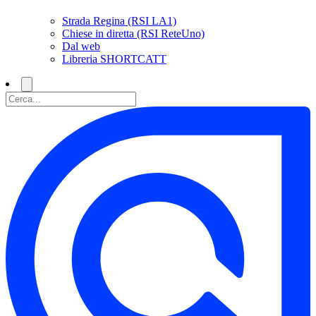
Strada Regina (RSI LA1)
Chiese in diretta (RSI ReteUno)
Dal web
Libreria SHORTCATT