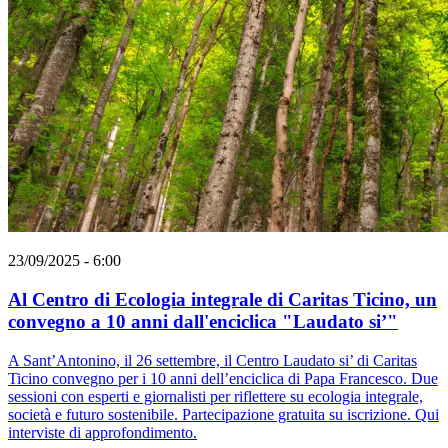
23/09/2025 - 6:00
Al Centro di Ecologia integrale di Caritas Ticino, un
convegno a 10 anni dall'enciclica "Laudato si’"
A Sant’Antonino, il 26 settembre, il Centro Laudato si’ di Caritas
Ticino convegno per i 10 anni dell’enciclica di Papa Francesco. Due
sessioni con esperti e giornalisti per riflettere su ecologia integrale,
società e futuro sostenibile. Partecipazione gratuita su iscrizione. Qui
interviste di approfondimento.