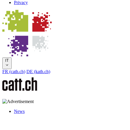
Privacy
IT
FR (cath.ch)
DE (kath.ch)
News