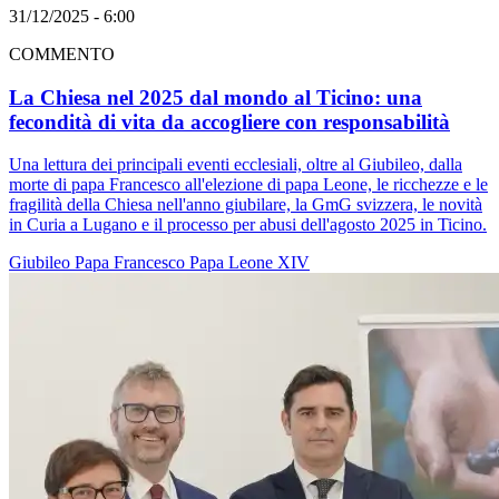
31/12/2025 - 6:00
COMMENTO
La Chiesa nel 2025 dal mondo al Ticino: una
fecondità di vita da accogliere con responsabilità
Una lettura dei principali eventi ecclesiali, oltre al Giubileo, dalla
morte di papa Francesco all'elezione di papa Leone, le ricchezze e le
fragilità della Chiesa nell'anno giubilare, la GmG svizzera, le novità
in Curia a Lugano e il processo per abusi dell'agosto 2025 in Ticino.
Giubileo
Papa Francesco
Papa Leone XIV