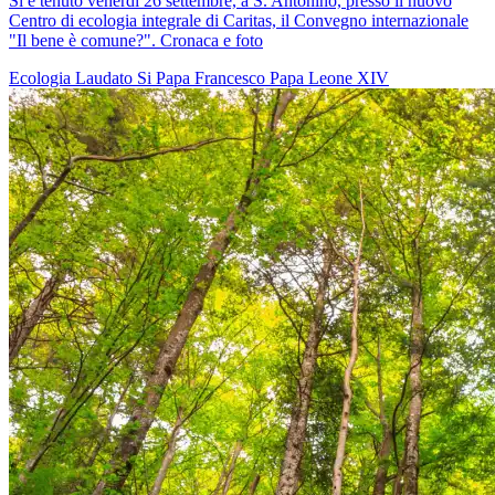
Si è tenuto venerdì 26 settembre, a S. Antonino, presso il nuovo
Centro di ecologia integrale di Caritas, il Convegno internazionale
"Il bene è comune?". Cronaca e foto
Ecologia
Laudato Si
Papa Francesco
Papa Leone XIV