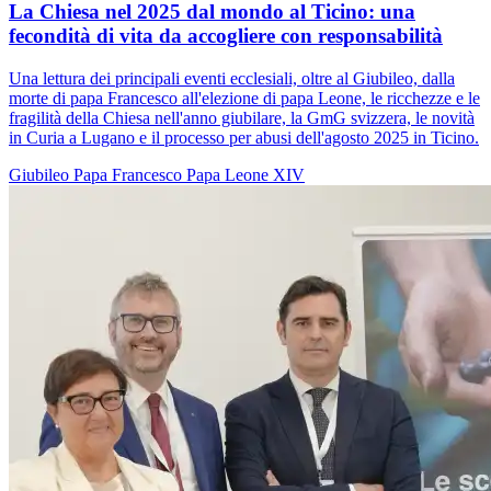
La Chiesa nel 2025 dal mondo al Ticino: una
fecondità di vita da accogliere con responsabilità
Una lettura dei principali eventi ecclesiali, oltre al Giubileo, dalla
morte di papa Francesco all'elezione di papa Leone, le ricchezze e le
fragilità della Chiesa nell'anno giubilare, la GmG svizzera, le novità
in Curia a Lugano e il processo per abusi dell'agosto 2025 in Ticino.
Giubileo
Papa Francesco
Papa Leone XIV